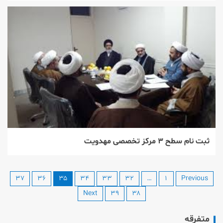
ثبت نام سطح ۳ مركز تخصصی مهدویت
۳۷
۳۶
۳۵
۳۴
۳۳
۳۲
…
۱
Previous
Next
۳۹
۳۸
متفرقه