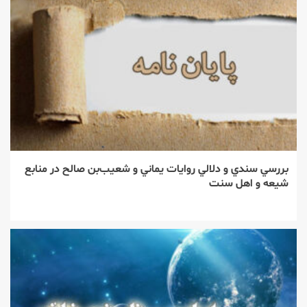
بدرقه‌ی تاریخی
۳
عاشورا؛ نقشه‌راه تمدن‌ساز و نقش
رهبر شهید در دوران معاصر
۴
بررسي سندي و دلالي روايات يماني و شعيب‌بن صالح در منابع
بررسی صفات کوفیان و
شيعه و اهل سنت
آسیب‌شناسی منتظران در عصر
غیبت
۵
پیام رهبر انقلاب درباره حماسه
عظیم بدرقه آقای شهید ایران و
تبیین مسائل مهم کشور