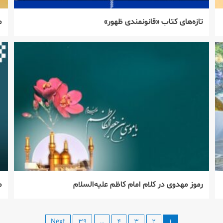
تازه‌های کتاب «قانونمندی ظهور»
م
رموز مهدوی در کلام امام کاظم علیه‌السلام
م
Next
۳۹
…
۴
۳
۲
۱