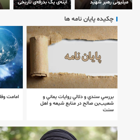
میلیونی رهبر شهید
آینه‌ی یک بدرقه‌ی تاریخی
چکیده پایان نامه ها
بررسي سندي و دلالي روايات يماني و
امامت وف
شعيب‌بن صالح در منابع شيعه و اهل
سنت