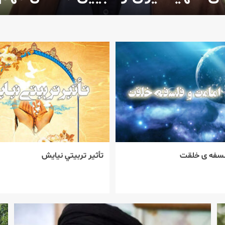
لسفه ی خلقت
تأثير تربيتي نيايش