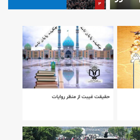
۳
عاشورا؛ نقشه‌راه تمدن‌ساز
و نقش رهبر شهید در
دوران معاصر
۴
بررسی صفات کوفیان و
آسیب‌شناسی منتظران در
عصر غیبت
۵
حقيقت غيبت از منظر روايات
پیام رهبر انقلاب درباره
حماسه عظیم بدرقه آقای
شهید ایران و تبیین
مسائل مهم کشور
۱