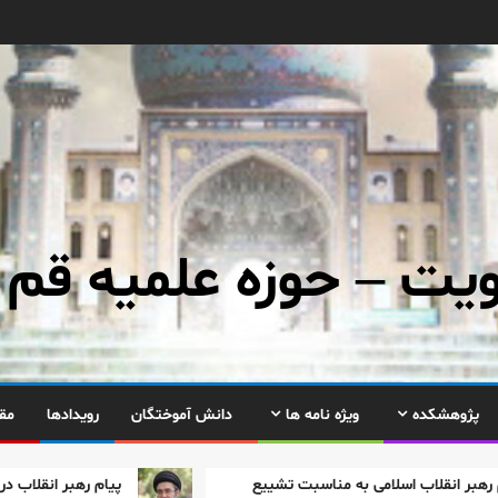
ت – حوزه علمیه قم
پژوهشکده
ویژه نامه ها
دانش آموختگان
رویدادها
مق
سلامی به مناسبت تشییع
پیام رهبر انقلاب درباره حماسه عظی