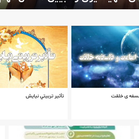
لسفه ی خلقت
تأثير تربيتي نيايش