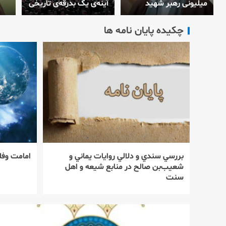
میلیونی رهبر شهید
آینه‌ی یک بدرقه‌ی تاریخی
چکیده پایان نامه ها
بررسي سندي و دلالي روايات يماني و
امامت وف
شعيب‌بن صالح در منابع شيعه و اهل
سنت