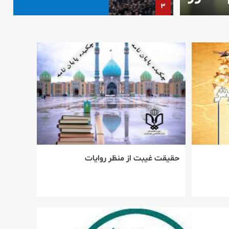
دوران معاصر
۴
بررسی صفات کوفیان و
آسیب‌شناسی منتظران در
عصر غیبت
۵
پیام رهبر انقلاب درباره
حماسه عظیم بدرقه آقای
شهید ایران و تبیین
مسائل مهم کشور
حقيقت غيبت از منظر روايات
۱
پیام رهبر انقلاب اسلامی
به مناسبت تشییع
میلیونی رهبر شهید