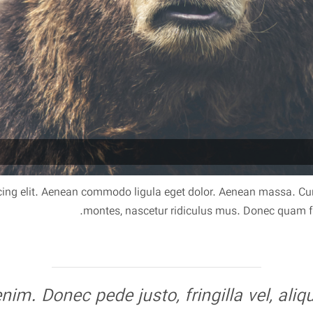
cing elit. Aenean commodo ligula eget dolor. Aenean massa. Cu
montes, nascetur ridiculus mus. Donec quam feli
m. Donec pede justo, fringilla vel, alique