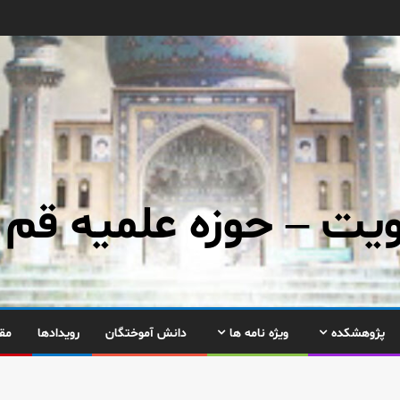
ت – حوزه علمیه قم
پژوهشکده
ویژه نامه ها
دانش آموختگان
رویدادها
مق