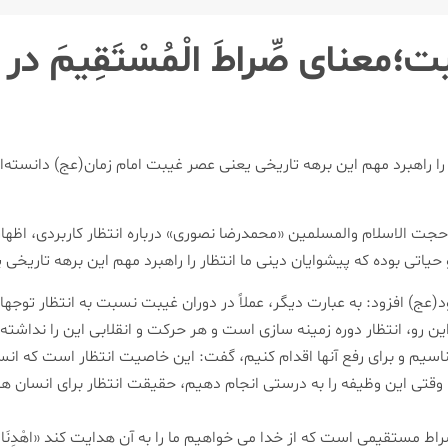
عنای صِّراطَ الْمُسْتَقِيمَ در
ر را راهبرد مهم این برهه تاریخی یعنی عصر غیبت امام زمان(عج) دانست
حجت الاسلام والمسلمین «محمدرضا نصوری» درباره انتظار كاربردی، اظه
حیاتی بوده كه پیشوایان دینی ما انتظار را راهبرد مهم این برهه تاریخی
ج) افزود: به عبارت دیگر، عملاً در دوران غیبت نسبت به انتظار توجه
ین رو، انتظار دوره زمینه سازی است و هر حركت و انقلابی این را نداشته
بشناسیم و برای رفع آنها اقدام كنیم، گفت: این خاصیت انتظار است كه انس
وقتی این وظیفه را به درستی انجام دهیم، حقیقت انتظار برای انسان ه
ستقیمی است كه از خدا می خواهیم ما را به آن هدایت كند «اهْدِنَا الصِّرا