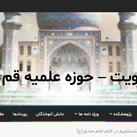
ت – حوزه علمیه قم
پژوهشکده
ویژه نامه ها
دانش آموختگان
رویدادها
مق
ُسْتَقِيمَ در كلام امام صادق(ع)