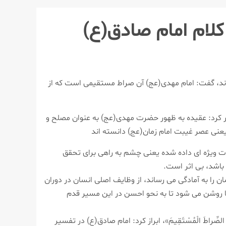
 كلام امام صادق(ع)
ه‌اند، گفت: امام مهدی(عج) آن صراط مستقیمی است كه از
ار كرد: عقیده به ظهور حضرت مهدی(عج) به عنوان مصلح و
 یعنی عصر غیبت امام زمان(عج) دانسته اند
ات ویژه ای داده شده یعنی چشم به راهی برای تحقق
 باشد، بی اثر است.
ان را به آمادگی می رساند، از وظایف اصلی انسان در دوران
ا روشن می شود تا به نحو احسن در این مسیر قدم
طَ الْمُسْتَقِيمَ»، ابراز كرد: امام صادق(ع) در تفسیر