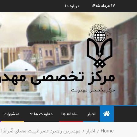
۱۷ مرداد ۱۴۰۵
درباره ما
مرکز تخصصی مهدوی
مرکز تخصصی مهدویت
اخبار
سامانه ها
معاونت ها
منشورات
Home
اخبار
مهمترین راهبرد عصر غیبت؛معنای صِّراطَ الْم