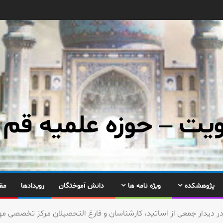
ت – حوزه علمیه قم
پژوهشکده
ویژه نامه ها
دانش آموختگان
رویدادها
مق
ر دیدار جمعی از اساتید، كارشناسان و فارغ التحصیلان مركز تخصصی م