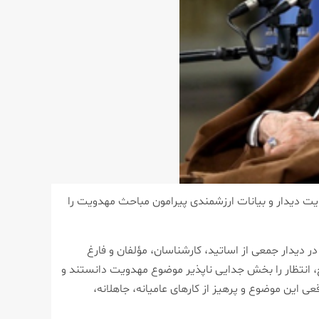
لتحصیلان مركز تخصصی مهدویت دیدار و بیانات ارزشمندی پیرامون مباحث مهدویت را
ه گزارش روابط عمومی مركز تخصصی مهدویت، حضرت آیت الله خامنه ای رهبر معظم انقلاب اسلامی روز هجدهم تیرماه سال ۱۳۹۰ در دیدار جمعی از اساتید، كارشناسان، مؤلفان و فارغ
 انتظار را بخش جدایی ناپذیر موضوع مهدویت دانستند و
 این موضوع و پرهیز از كارهای عامیانه، جاهلانه،