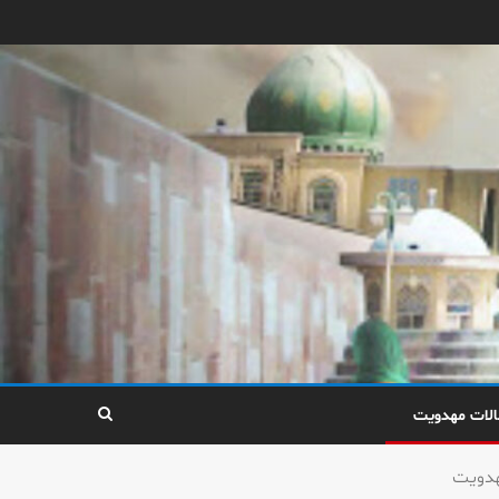
الات مهدویت
هدویت