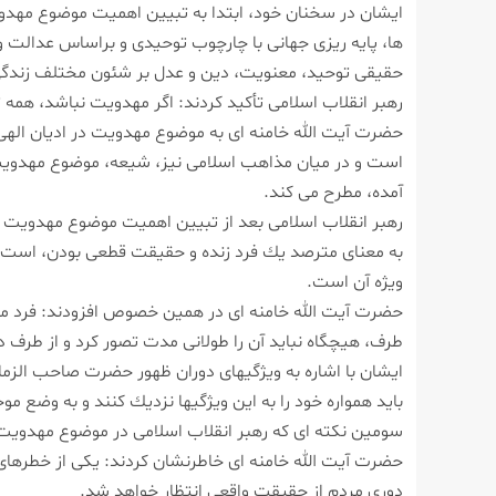
ایشان در سخنان خود، ابتدا به تبیین اهمیت موضوع مهدوی
ها، پایه ریزی جهانی با چارچوب توحیدی و براساس عدالت و
حقیقی توحید، معنویت، دین و عدل بر شئون مختلف زندگی 
رهبر انقلاب اسلامی تأكید كردند: اگر مهدویت نباشد، همه ت
حضرت آیت الله خامنه ای به موضوع مهدویت در ادیان الهی نی
است و در میان مذاهب اسلامی نیز، شیعه، موضوع مهدویت 
آمده، مطرح می كند.
رهبر انقلاب اسلامی بعد از تبیین اهمیت موضوع مهدویت و ج
به معنای مترصد یك فرد زنده و حقیقت قطعی بودن، است و این
ویژه آن است.
حضرت آیت الله خامنه ای در همین خصوص افزودند: فرد منتظِ
طرف، هیچگاه نباید آن را طولانی مدت تصور كرد و از طرف د
ایشان با اشاره به ویژگیهای دوران ظهور حضرت صاحب الزما
باید همواره خود را به این ویژگیها نزدیك كنند و به وضع مو
سومین نكته ای كه رهبر انقلاب اسلامی در موضوع مهدویت به
حضرت آیت الله خامنه ای خاطرنشان كردند: یكی از خطرهای
دوری مردم از حقیقت واقعی انتظار خواهد شد.