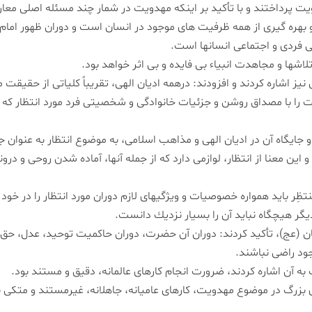
ت پرداختند و با تأكید بر اینكه مهدویت در شمار چند مسئله اصلی معا
 بهره گیری از همه ظرفیت های موجود در انسان است و دوران ظهور امام 
فردی و اجتماعی انسانها است.
لاشها و مجاهدت انبیاء بی فایده و بی اثر خواهد بود.
ز اشاره كردند و افزودند: درهمه ادیان الهی، تقریباً كلیاتی از حقیقت
را با مصداق روشن و جزئیات خانوادگی و شخصیتی فرد مورد انتظار كه 
ایگاه آن در ادیان الهی و مذاهب اسلامی، به موضوع انتظار به عنوان جز
 معنا از انتظار، لوازمی دارد كه از جمله آنها، آماده شدن روحی و درو
ر باید همواره خصوصیات و ویژگیهای لازم دوران مورد انتظار را در خود 
یگر هیچگاه نباید آن را بسیار نزدیك دانست.
ن (عج)، تأكید كردند: دوران آن حضرت، دوران حاكمیت توحید، عدل، حق، ا
جود راضی نباشند.
 آن اشاره كردند، ضرورت انجام كارهای عالمانه، دقیق و مستند بود.
 بزرگ در موضوع مهدویت، كارهای عامیانه، جاهلانه، غیرمستند و متكی 