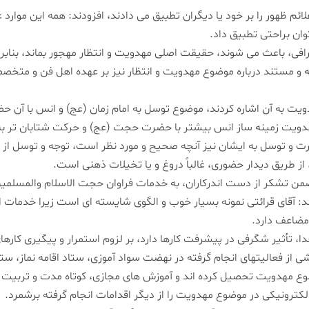
ائم ظهور را بر خود یا دیگران تطبیق می دادند، افزودند: همه این موارد 
ان براحتی تطبیق داد.
رافی، باعث می شوند، حقیقت اصلی مهدویت و انتظار مهجور بماند، بنابرای
نه و مستند درباره موضوع مهدویت و انتظار نیز بر عهده اهل فن و متخصص
ت به آن اشاره كردند، موضوع توسل به امام زمان (عج) و انس با آن ح
هدویت زمینه ساز انس بیشتر با حضرت حجت (عج) و حركت شتابان تر به
رت و توسل به ایشان نیز آنچه صحیح و مورد نظر است، توجه و توسل از 
ز طریق دیدار حضوری، غالباً دروغ و یا تخیلات ذهنی است.
ن تشكر از دست اندركاران، به خدمات فراوان حجت الاسلام والمسلمین
د: آقای قرائتی نمونه بسیار خوب و الگوی شایسته ای است زیرا خدمات ایش
ضاعف دارد.
 خدا، تأثیر شگرفی در پیشرفت كارها دارد، بر لزوم استمرار و پیگیری كار
شی از فعالیتهای انجام گرفته در نهضت سواد آموزی، ستاد اقامه نماز، س
مهدویت تحصیل كرده اند و آموزش های مجازی، كوتاه مدت و تربیت 
لكترونیكی در موضوع مهدویت را از دیگر اقدامات انجام گرفته برشمرد.