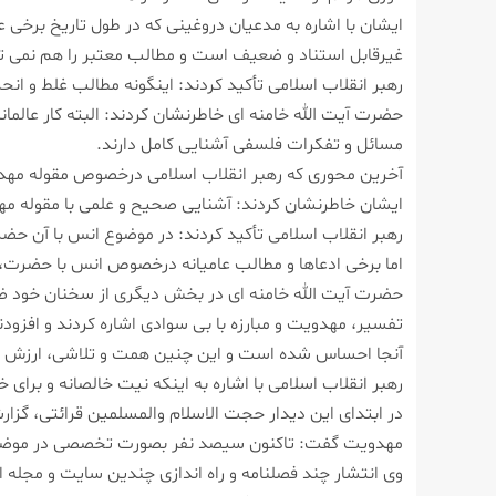
ایشان با اشاره به مدعیان دروغینی كه در طول تاریخ برخی عل
غیرقابل استناد و ضعیف است و مطالب معتبر را هم نمی تو
رهبر انقلاب اسلامی تأكید كردند: اینگونه مطالب غلط و انح
حضرت آیت الله خامنه ای خاطرنشان كردند: البته كار عالما
مسائل و تفكرات فلسفی آشنایی كامل دارند.
آخرین محوری كه رهبر انقلاب اسلامی درخصوص مقوله مهدوی
ایشان خاطرنشان كردند: آشنایی صحیح و علمی با مقوله م
رهبر انقلاب اسلامی تأكید كردند: در موضوع انس با آن حض
اما برخی ادعاها و مطالب عامیانه درخصوص انس با حضرت، ا
حضرت آیت الله خامنه ای در بخش دیگری از سخنان خود ضم
تفسیر، مهدویت و مبارزه با بی سوادی اشاره كردند و افزودن
آنجا احساس شده است و این چنین همت و تلاشی، ارزش م
رهبر انقلاب اسلامی با اشاره به اینكه نیت خالصانه و برای
در ابتدای این دیدار حجت الاسلام والمسلمین قرائتی، گزار
مهدویت گفت: تاكنون سیصد نفر بصورت تخصصی در موضوع 
وی انتشار چند فصلنامه و راه اندازی چندین سایت و مجله ا