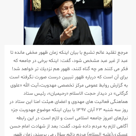
مرجع تقلید عالم تشیع با بیان اینكه زمان ظهور مخفی مانده تا
عبد از غیر عبد مشخص شود، گفت: اینكه برخی در جامعه كه
فكر می كنند هر چه گناه كنند، ظهور هم نزدیك تر خواهد شد!
برای آن است كه درباره ظهور تبیین درست صورت نگرفته است
به گزارش روابط عمومی مركز تخصصی مهدویت،آیت الله «علوی
گرگانی» در دیدار حجت الاسلام «رحیمیان»، رئیس ستاد
هماهنگی فعالیت های مهدوی و اعضای هیئت امنا این ستاد در
روز سه شنبه ۲۳ آبان ۱۳۹۷ با بیان اینكه موضوع مهدویت جزء
نیازهای امروز جامعه اسلامی است و لازم است در این رابطه
آگاهی لازم به مردم داده شود، گفت: بعد از شهادت امام حسن
عسكری(علیه السلام) مردم دائم سؤال می پرسند، زمان ظهور