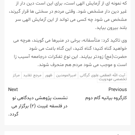
كه نمونه ای از آزمایش الهی است، برای این است دین دار از
غیر دین دار مشخص شود. وقتی مردم در سختی ها قرار گیرند،
مشخص می شود چه كسی می تواند از این آزمایش الهی سر
بلند بیرون بیاید.
وی تاكید كرد: متأسفانه، برخی در منبرها می گویند، هرچه می
خواهید گناه كنید؛ گناه كنید، این گناه باعث می شود
حضرت(عج) زودتر بیایند. این نوع تفكرات درجامعه آسیب زا
است و موجب می شود مردم هم منحرف شوند.
آیت الله العظمی علوی گرگانی
امیرالمومنین
ظهور
مرجع تقلید
مركز
تخصصی مهدویت
Next
Previous
كارگروه بیانیه گام دوم
نشست پژوهشی دیدگاهی نو
در فلسفه غیبت (۲) برگزار می
گردد.