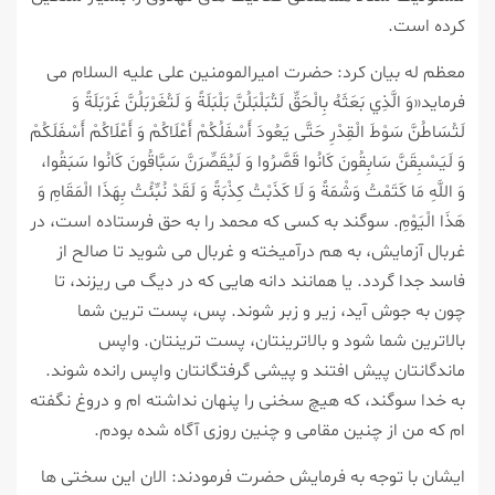
كرده است.
معظم له بیان كرد: حضرت امیرالمومنین علی علیه السلام می
فرماید«وَ الَّذِي بَعَثَهُ بِالْحَقِّ لَتُبَلْبَلُنَّ بَلْبَلَةً وَ لَتُغَرْبَلُنَّ غَرْبَلَةً وَ
لَتُسَاطُنَّ سَوْطَ الْقِدْرِ حَتَّى يَعُودَ أَسْفَلُكُمْ أَعْلَاكُمْ وَ أَعْلَاكُمْ أَسْفَلَكُمْ
وَ لَيَسْبِقَنَّ سَابِقُونَ كَانُوا قَصَّرُوا وَ لَيُقَصِّرَنَّ سَبَّاقُونَ كَانُوا سَبَقُوا،
وَ اللَّهِ مَا كَتَمْتُ وَشْمَةً وَ لَا كَذَبْتُ كِذْبَةً وَ لَقَدْ نُبِّئْتُ بِهَذَا الْمَقَامِ وَ
هَذَا الْيَوْمِ. سوگند به كسى كه محمد را به حق فرستاده است، در
غربال آزمايش، به هم درآميخته و غربال مى شويد تا صالح از
فاسد جدا گردد. يا همانند دانه هايى كه در ديگ مى ريزند، تا
چون به جوش آيد، زير و زبر شوند. پس، پست ترين شما
بالاترين شما شود و بالاترينتان، پست ترينتان. واپس
ماندگانتان پيش افتند و پيشى گرفتگانتان واپس رانده شوند.
به خدا سوگند، كه هيچ سخنى را پنهان نداشته ام و دروغ نگفته
ام كه من از چنين مقامى و چنين روزى آگاه شده بودم.
ایشان با توجه به فرمایش حضرت فرمودند: الان این سختی ها