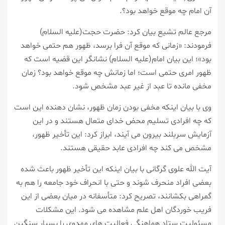
آن امام چه موقع خواهد بود؟.
مرجع عالم تشیع بیان كرد: حضرت حجت(علیه السلام)
فرمودند: «زمانی كه موقع آن فرا برسد، ظهور هم حتمی خواهد
بود»؛ این بیان امام(علیه السلام) نشانگر این قضیه است كه
ظهور امری حتمی است؛ اما زمانش چه موقع خواهد بود؟ زمان
مخفی مانده تا عبد از غیر عبد مشخص شود.
وی با بیان اینكه مخفی بودن زمان ظهور، نشان دهنده این است
كه چه افرادی تسلیم محض خدای متعال هستند و در این
آزمایش سربلند بیرون می آیند، ابراز كرد: این تأخیر ظهور،
مشخص می كند چه افرادی عابد حقیقی هستند.
آیت الله علوی گرگانی با بیان اینكه این تأخیر ظهور باعث شده
بعضی افراد منحرف شوند و حتی با انحراف خود جامعه را هم به
گمراهی بكشانند، تصریح كرد: متأسفانه در میان بعضی از این
فریب خوردگان اهل علم مشاهده می شود. این مشكلات
مسئولیت ستاد هماهنگی فعالیت های مهدوی را بسیار سنگین