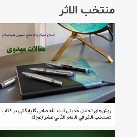
منتخب الاثر
روش‌‌هاي تحليل حديثي آيت الله صافي گلپايگاني در كتاب
«منتخب الاثر فِي الامام الثّاني عشر (عج)»