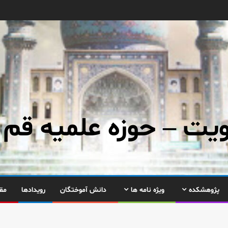
ت – حوزه علمیه قم
پژوهشکده
ویژه نامه ها
دانش آموختگان
رویدادها
مق