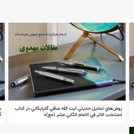
روش‌‌هاي تحليل حديثي آيت الله صافي گلپايگاني در كتاب
ب
«منتخب الاثر فِي الامام الثّاني عشر (عج)»
گ