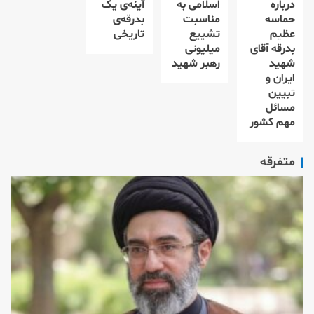
درباره
اسلامی به
آینه‌ی یک
حماسه
مناسبت
بدرقه‌ی
عظیم
تشییع
تاریخی
بدرقه آقای
میلیونی
شهید
رهبر شهید
ایران و
تبیین
مسائل
مهم کشور
متفرقه