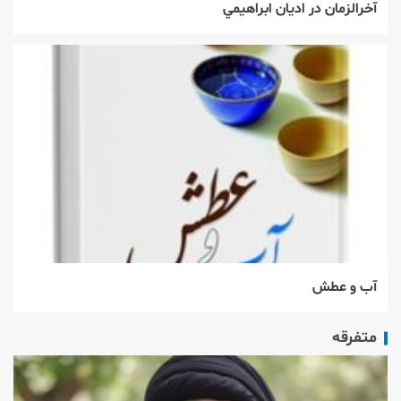
آخرالزمان در اديان ابراهيمي
آب و عطش
متفرقه