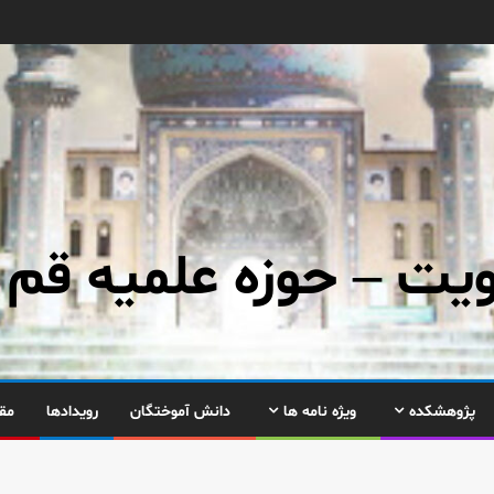
ت – حوزه علمیه قم
پژوهشکده
ویژه نامه ها
دانش آموختگان
رویدادها
مق