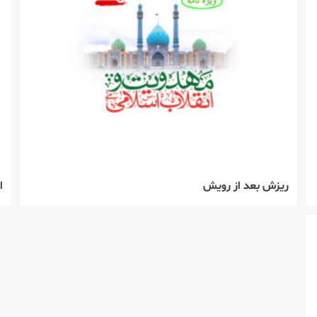
ريزش بعد از رويش
ا