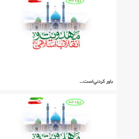
باور كردني‌است…