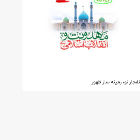
نفجار نو، زمينه ساز ظهور