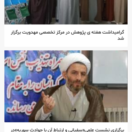
گرامیداشت هفته ی پژوهش در مرکز تخصصی مهدویت برگزار
شد
برگزاری نشست علمی«سفیانی و ارتباط آن با حوادث سوریه»در