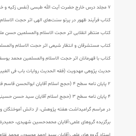
۷ مجلد درس خارج حضرت آیت الله طبسی (نفس زکیه و خراسانی، سید حسنی، شعیب بن صالح، حکومت عباسیان، حدیث معرفت، قیام های قبل از ظهور و مواجهه موعود با دشمنان)
کتاب فرآیند ظهور در پرتو سنت‌های الهی اثر حجت الاسلا
کتاب منتظر انقلابی اثر حجت الاسلام والمسلمین حسن مل
کتاب مستشرقان و انتظار شیعی اثر حجت الاسلام والمسلمی
کتاب با قهرمانان اثر حجت الاسلام والمسلمین محمد یوسف
حدیث پژوهی مهدویت (فقه الحدیث روایات باب فی الغیبه ک
۲ پایان نامه سطح ۴ (حجج اسلام آقایان ابوالحسن قاسم فام و سعید توسلی خواه)
۴ پایان نامه سطح ۳ (حجج اسلام آقایان سید حسن حسینی بهارانچی، حسین مولوی، سید جواد میرصادقی، مصباح بهرامیان)
در مراسم گرامیداشت هفته پژوهش، از دانش آموختگان و د
برگزیده گروهای علمی:آقایان محمدحسین شهیدی، حمیدرضا 
استاد گروه های علمی:آقایان سید احمد موسوی، محمد غل