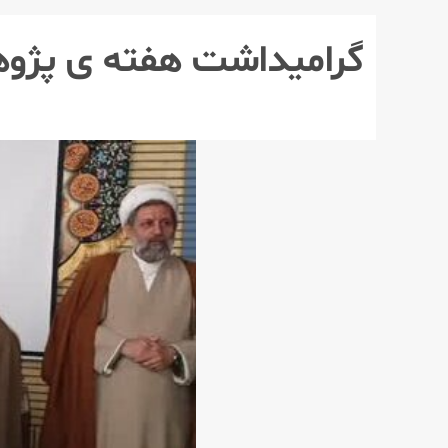
گرامیداشت هفته ی پژو