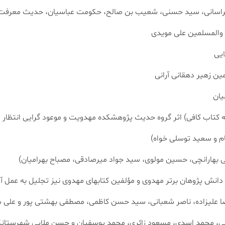
م والمسلمین علی مویدی
ایی
ن زهیر دهقانی آرانی
یان
تاب کافی) اثر گروه حدیث پژوهشکده مهدویت و موعود گرایی انتظار پ
انش پژوهان برتر مهدوی و مؤلفین کتابهای مهدوی نیز تجلیل به عمل آ
علیزاده، ناصر شعبانی، سید حسن کاظمی، مصطفی بهشتی پور و علی سین
امی، محمد اسدی، مسعود زائری، محمد یوسفیان و حسن ملایی شهرستان