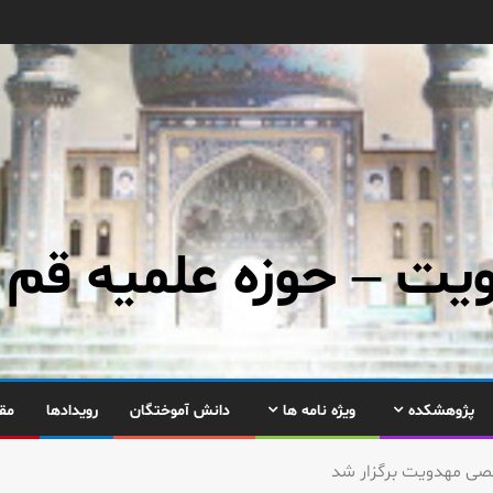
ت – حوزه علمیه قم
پژوهشکده
ویژه نامه ها
دانش آموختگان
رویدادها
مق
صی مهدویت برگزار شد