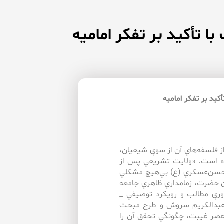
 تأكيد بر تفكر اماميه
يد بر تفكر اماميه
ز فلسفه‌‌هاي آن از سوي شيعيان،
ه است. «ولايت تشريعي پس از
ام حسن‌‌عسكري (ع) بي‌هيچ مشكلي
آن حضرت، زمامداري ظاهري جامعه
وري مطالب و رويكرد توصيفي _
اي عبدالكريم سروش و طرح مبحث
 عصر غيبت، چگونگي تحقق آن را