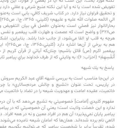
نكته مورد بحث، اين است كه آيا در بعضي از موارد، اين ولايت 
تفويض شده است يا نه و آيا اين نكته منبع شرعي و عقلي دارد ي
و تحقيق فراوان نياز دارد. در كتاب شريف كافي، بابي است به‌عنو
ال
ص۳۲۸) و واضح است كه عصمت و طهارت قلب پيغمبر و نفس ك
هرچه به قلب او القا مي‌‌شود، از جانب خدا باشد. بنابراين، اشكا
هم به برخي 
پيغمبر اكرم (ص) قائل باشيم؛ چنان‌كه آياتي از قرآن كريم از جمله: <النَّ
أَنْفُسِهِمْ> (احزاب: ۶)؛ به ولايتي كه از طرف خداوند براي پيامبر ثابت است، دلالت دارند.
پاسخ به يك شبهه
در اين‌جا مناسب است به بررسي شبهه آقاي عبد الكريم سروش پ
در پاريس، تحت عنوان «تشيع و چالش مردم‌‌سالاري» با چرخشي
خاتميت، عقيده امامت و مهدويت شيعه را در تضاد با خاتميت مي‌د
مفهوم كليدي [امامت] خصوصيتي به تشيع مي‌‌دهد كه با آن در
ندارد و اين خصلت ولايت است؛ يعني آن خصوصيتي كه در پيامبر بو
پيامبر پايان نمي‌‌پذيرد؛ آن هم در افراد معين و نه در همه افراد. د
الاهي نام برده شده‌‌اند. همان‌‌ها كه امامان شيعه ناميده مي‌‌شون
شده، تقريباً برابر با شخصيت پيامبر كه مي‌‌توانيم بگوييم مفه