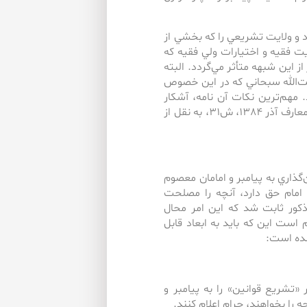
د و ولايت تشريعي را كه بخشي از
يت فقيه و اختيارات ولي فقيه كه
از اين شبهه متأثر مي‌گردد. البته
ت‌‌الله سبحاني كه در اين خصوص
مهم‌‌ترين نكات آن نامه، آشكار
كردن تناقضات فراوان در كلام آقاي سروش مي‌باشد (ر.ك: مجله معارف آذر 1384، ش31، به نقل از
‌گذاري به پيامبر و امامان معصوم
 امام حق دارد، آنچه را مصلحت
مذكور ثابت شد كه اين امر محال
 است اين كه بايد به ابعاد قابل
شده است:
تشريع قوانين» را به پيامبر و
ه را بخواهند، حرام اعلام كنند.