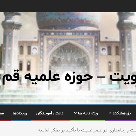
ت – حوزه علمیه قم
پژوهشکده
ویژه نامه ها
دانش آموختگان
رویدادها
مق
 و زمامداري در عصر غيبت با تأكيد بر تفكر اماميه