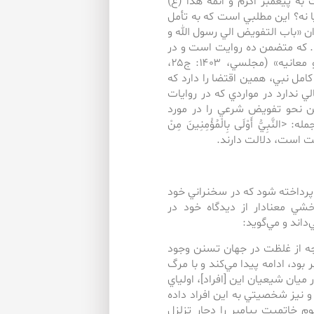
به پيغمبر اكرم و ائمه هدا (ع)
ا نه؟ اين مطلبي است كه به تأمل
ان «باب التفويض الي رسول الله و
ي الائمه صلوات الله عليه و عليهم» (كليني، ۱۳۶۵، ج۱، ص۲۶۵). كه متضمن ده روايت است و در
بحارالانوار نيز فصلي است به‌عنوان «فصل في بيان التفويض و معانيه» (مجلسي، ۱۴۰۳: ج۲۵،
امل نبي، همين اقتضا را دارد كه
لي ندارد در مواردي كه در روايات
از آن‌‌ها اشاره دارد (كليني،۱۳۶۵، ج۱، ص۲۶۵)؛ اين نحو تفويض شرعي را در مورد
بِيُّ أَوْلَى بِالْمُؤْمِنِينَ مِنْ
رداخته شود كه در سخنراني خود
 معنا‌‌دار از ديدگاه خود در
اند و مي‌گويد:
جه از غلظت در جهان تسنن وجود
د، ادامه پيدا مي‌‌كند و با مرگ
ر ميان شيعيان اين [افراد]، اولياي
د و نيز شخصيتي به اين افراد داده
وم خاتميت پيامبر را دچار تزلزل