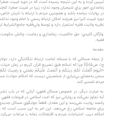
تبيين كرده و به اين نتيجه رسيده است كه در دوره‌‌ غيبت صغرا
زمامداري امور براي شيعيان وجود ندارد؛ زيرا در غيبت صغرا، كم‌‌
در روايات نيامده باشد و همچنين مردم با ارتباط با نايبان خاص، ن
دوره‌‌ غيبت كبرا نيز هرچند امكان ارتباط رسمي با امام وجود نداش
نظريه ولايت فقيه استمرار دارد و توسط ولي‌فقيه جامع‌الشرايط اي
واژگان كليدي: حق حاكميت، زمامداري و زعامت، چالش حكومت،
فقيه.
مقدمه
ج١، ص۵)؛[۱] چرا كه اسلام طبق تصريح قرآن كريم در زمان حي
سخن به‌‌معناي بي‌‌نيازي از شخصيتي نيست كه احكام حوادث مستحد
مردم تفسير كند.
به عبارت ديگر، در خصوص مسائل فقهي، آياتي كه در باب تشريع
آيه تجاوز نمي‌‌كند و رواياتي نيز كه امت اسلامي در فروعات فقهي از
پانصد روايت نمي‌رسد و اين مقدار، قطعاً جوابگوي مسائل جديدي
براي جامعه اسلامي رخ مي‌‌دهد. اين امر به اين سبب است كه پيا
احكام دين، احتياجات مردم و اقتضائات زمانه را مراعات مي‌كرد؛ ي