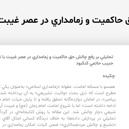
حاكميت و زمامداري در عصر غيبت با
تحليلي بر رفع چالش حق حاكميت و زمامداري در عصر غيبت با تأك
حبيب حاتمي كنكبود
چكيده
همسو با مسئله امامت، مقوله «زمامداري اسلامي» به‌عنوان يكي ا
مطرح است كه ذيل بحث «ولايت تشريعي» به آن پرداخته شد
پيامبر»، در امامان دوازده‌گانه تحقق يافته و تا پايان حيات ام
ادامه داشته است؛ اما با شروع امامت امام زمان (عج) و غيبت 
شيعي دچار چالش شد. اين مقاله با روش كتابخانه‌اي در گردآ
تحليلي در پردازش داده‌ها؛ به خلاف ديدگاه كساني امثال آق
«تشيع و چالش مردم‌‌سالاري»؛ ضمن اثبات امكان زمامداري در