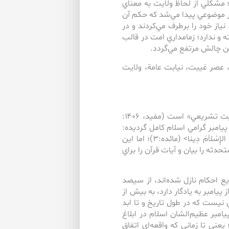
؛ مشكلي از لحاظ ولايت به معناي
تر موضوعي پيدا مي‌‌شد كه حكم آن
ياز خود را برطرف مي‌‌كردند و در
ته و ندارد؛ زمامداري امت در قالب
ن چالش مرتفع مي‌‌گردد.
 عصر غيبت، نيابت عامة، ولايت
از جمله مسائلي كه با مسئله امامت ارتباط تنگاتنگي دارد، «ولايت تشريعي» است (مفيد، ۱۴۰۶:
ات پيامبر گرامي اسلام كامل گرديده:
<الْيَوْمَ أَكْمَلْتُ لَكُمْ دِينَكُمْ وَ أَتْمَمْتُ عَلَيْكُمْ نِعْمَتِي وَ رَضِيتُ لَكُمُ الإِسْلاَمَ دِينا> (مائده:٣)؛ اما اين
ثه را بيان و آيات قرآن را براي
 احكام نازل شده‌اند، از سيصد
 پيامبر به يادگار دارد، به بيش از
 نيست كه در طول تاريخ و تا ابد
مبر عظيم‌‌الشان اسلام در ابلاغ
عني تا زماني كه واقعه‌‌اي اتفاق