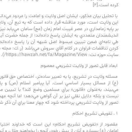
كرده است.[۲]
با تحليل بيان مذكور، ايشان اصل ولايت و امامت را مردود مي‌دان
اين ولايت است، مورد مناقشه قرار داده است كه به تبع آن، ولا
بر پايه زمامداري در عصر غيبت امام زمان (عج) سامان مي‌يابد نيز 
انديشمندان متعددي به ايشان پاسخ داده‌‌اند؛ از جمله حضرت آي
طي نامه‌اي ضمن تبيين مبسوط اصل شبهه آن ‌را پاسخ داده‌اند. 
سايت حوزه نت: https://hawzah.net/fa/Magazine/View/).
ابعاد قابل تصور از ولايت تشريعي معصوم
مسئله‌ ولايت در تشريع، يا به تعبير ساده‌‌تر، اختصاص حق قانون‌
(ع) از مسائل بسيار اساسي است. آيا پيامبر اسلام (ص) و يا
مي‌‌بيند، به‌عنوان «قانون» براي مسلمين وضع كند؟ با تبيين 
نيست و بلكه دلايل نقلي نيز بر آن گواهي مي‌‌دهد؛ اما آنچه مهم
تصور از ولايت تشريعي پرداخته شود كه چهار معنا براي آن ذكر 
۱ . تفويض تشريع احكام
مقصود از «تفويض تشريع احكام» اين است كه خداوند اختيار «
امامان (ع) بسپارد و آنان از پيش خود، آنچه را بخواهند حلال، و آنچ