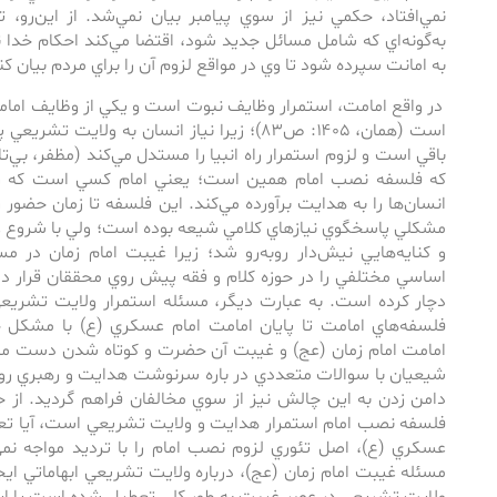
نمي‌‌افتاد، حكمي نيز از سوي پيامبر بيان نمي‌‌شد. از اين‌‌ر
به‌گونه‌اي كه شامل مسائل جديد شود، اقتضا مي‌‌كند احكام خدا
به امانت سپرده شود تا وي در مواقع لزوم آن را براي مردم بيان كند (سبحان
در واقع امامت، استمرار وظايف نبوت است و يكي از وظايف امامت
است (همان، ۱۴۰۵: ص٨٣)؛ زيرا نياز انسان به ول
كه فلسفه نصب امام همين است؛ يعني امام كسي است كه راه پي
انسان‌ها را به هدايت برآورده مي‌كند. اين فلسفه تا زمان حضور
مشكلي پاسخگوي نيازهاي كلامي شيعه بوده است؛ ولي با شروع غ
و كنايه‌هايي نيش‌دار روبه‌رو شد؛ زيرا غيبت امام زمان در
اساسي مختلفي را در حوزه كلام و فقه پيش روي محققان قرار دا
دچار كرده است. به عبارت ديگر، مسئله استمرار ولايت تشريعي 
فلسفه‌‌هاي امامت تا پايان امامت امام عسكري (ع) با مشكل خ
امامت امام زمان (عج) و غيبت آن حضرت و كوتاه شدن دست مرد
شيعيان با سوالات متعددي در باره‌ سرنوشت هدايت و رهبري روبه
دامن زدن به اين چالش نيز از سوي مخالفان فراهم گرديد. از جمل
فلسفه نصب امام استمرار هدايت و ولايت تشريعي است، آيا تع
عسكري (ع)، اصل تئوري لزوم نصب امام را با ترديد مواجه نمي
مسئله غيبت امام زمان (عج)، درباره ولايت تشريعي ابهاماتي ايجا