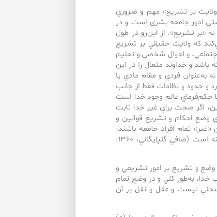
«ولايت بر تشريع» مهم و ضروري
ستي امور جامعه بشري است و در
«بر تشريع». از اين‌‌رو در طول
‌‌كند كه ولايت حقيقي بر تشريع
اجتماعي، و احوال شخصي و تعليم
باشد و خداوند متعال را در اين
 به‌عنوان فردي و مقام مادي يا
ارد و حدود و نظامات فقط از جانب
ِيَّاهُ>؛ تنها حكم‌فرماي عالم وجود خدا است
كه جز او را عبادت نكنيد» (يوسف:۴۰). بنابراين، اگر صحت براي غير خدا ثابت
اي وضع احكام و تشريع قوانين و
 «غير» تمام افراد جامعه باشند،
صحيح نيست و مداخله در شؤون و اختصاصات الاهي و مشركانه است (صافي گلپايگاني، ۱۳۶۰:
 وضع و تشريع بر امور تشريعي و
خدا، به‌‌طور كلي و در وضع تمام
سخني نيست و عقل و نقل بر آن