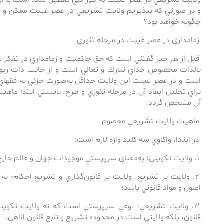
ولايت تشريعي در عصر غيبت به طور كلي تعطيل شده است يا اين
و در صورتي كه بپذيريم ولايت تشريعي در عصر غيبت ممكن و 
چگونه خواهد بود؟
زمامداري در عصر غيبت در مرحله تئوري
قبل از هر چيز گفتني است كه حق حاكميت و زمامداري در تفكر شي
بالذات مخصوص خداي تبارك و تعالي است و از جانب ذات ربوبي
است و در عصر غيبت اين ولايت حد‌اقل به‌‌صورت جزئي به فقها
براي تحليل ابعاد آن در مرحله تئوري و طرح، بايستي ابتدا ماه
آن مشخص گردد:
ماهيت ولايت تشريعي معصوم
در ابتدا، واكاوي سه كليد واژه لازم است:
۱. ولايت تكويني: به‌معناي سرپرستي موجودات جهان و عالم خارج و تصرف عيني داشتن در آن‌‌ها؛
۲. ولايت بر تشريع: ولايت بر قانون‌گذاري و تشريع احكام؛ به
اصول و مواد قانوني باشد؛
۳. ولايت تشريعي: نوعي سرپرستي است كه نه ولايت تكوين
قانون، بلكه ولايتي است در محدوده تشريع و تابع قانون الاهي.