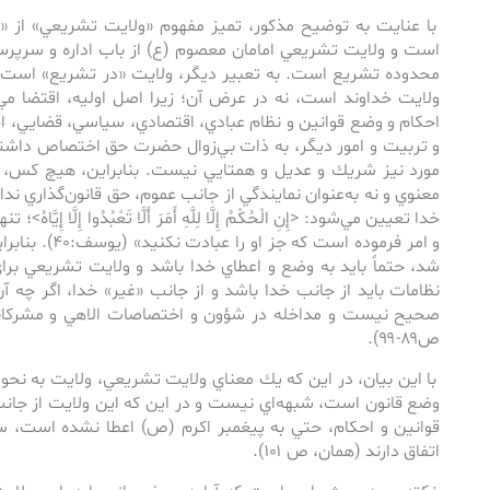
با عنايت به توضيح مذكور، تميز مفهوم «ولايت تشريعي» از 
است و ولايت تشريعي امامان معصوم (ع) از باب اداره و سرپر
محدوده تشريع است. به تعبير ديگر، ولايت «در تشريع» است نه 
ولايت خداوند است، نه در عرض آن؛ زيرا اصل اوليه، اقتضا مي
احكام و وضع قوانين و نظام عبادي، اقتصادي، سياسي، قضايي، 
و تربيت و امور ديگر، به ذات بي‌زوال حضرت حق اختصاص داشته 
مورد نيز شريك و عديل و همتايي نيست. بنابراين، هيچ كس، نه
معنوي و نه به‌عنوان نمايندگي از جانب عموم، حق قانون‌‌گذاري ند
خدا تعيين مي‌‌شود: <إِنِ الْحُكْمُ إِلَّا لِلَّهِ أَمَرَ أَلَّا تَعْبُدُوا إِلَّا إ
و امر فرموده است 
شد، حتماً بايد به وضع و اعطاي خدا باشد و ولايت تشريعي بر
نظامات بايد از جانب خدا باشد و از جانب «غير» خدا، اگر چه ‌آن
ص۸۹-۹۹).
با اين بيان، در اين كه يك معناي ولايت تشريعي، ولايت به نحو
وضع قانون است، شبهه‌‌اي نيست و در اين كه اين ولايت از جانب 
قوانين و احكام، حتي به پيغمبر اكرم (ص) اعطا نشده است، 
اتفاق دارند (همان، ص ۱۰۱).