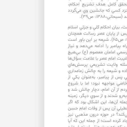
و، تحقق كامل هدف تشريع احكام،
 نزد كسي كه جانشين وي مي‌‌گردد
ي،۱۳۸۸: ص٣٩).
، بيان احكام كلي و جزئي اسلام
ايت تشريعي پس از پايان عصر رسالت همچنان
باقي است و لزوم استمرار راه انبيا را مستدل مي‌كند (مظفر، بي‌تا: ص٦۵). شيعه بر اين باور است
امبر را ادامه مي‌دهد و نياز
 رسمي امامان معصوم (ع) بي‌‌هيچ
يبت امام عصر با علامت سؤال‌ها
 مسئله ولايت تشريعي پرسش‌هاي
ده و شيعه را به چالش زمامداري
پس از پيامبر، به‌عنوان يكي از
اصي مواجهه نبود؛ اما با شروع
م از آن امام، دچار چالش شد و
‌رو شدند و از سوي ديگر، زمينه
ه آن‌‌ها، اين اشكال بود كه اگر
طيلي آن پس از وفات امام حسن
‌كند؟ در حوزه درون مذهبي نيز
د كرده است؛ از جمله اين كه آيا