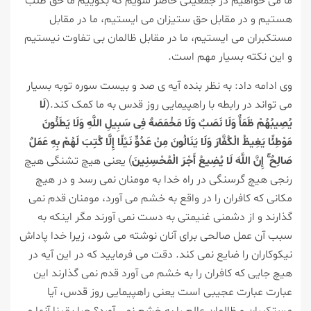
ما می خواهیم در جمعیتی حاضر شویم که بگوییم ما حق طلب
هستیم و در مقابل حق ستیزان می ایستیم، ما در مقابل
مستکبران می ایستیم، ما در مقابل ظالمان بی تفاوت نیستیم
و این نکته بسیار مهم است.
وی ادامه داد: به نظر بنده آیه ی صد و بیست سوره توبه بسیار
می تواند در رابطه با راهپیمایی روز قدس به ما کمک کند.(
لَا
یُصِیبُهُمْ ظَمَأٌ وَلَا نَصَبٌ وَلَا مَخْمَصَهٌ فِی سَبِیلِ اللَّهِ وَلَا یَطَئُونَ
مَوْطِئًا یَغِیظُ الْکُفَّارَ وَلَا یَنَالُونَ مِنْ عَدُوٍّ نَیْلًا إِلَّا کُتِبَ لَهُمْ بِهِ عَمَلٌ
صَالِحٌ ۚ إِنَّ اللَّهَ لَا یُضِیعُ أَجْرَ الْمُحْسِنِینَ
) یعنی هیچ تشنگی هیچ
رنجی هیچ گرسنگی در راه خدا به مومنان نمی رسد و در هیچ
مکانی که کافران را در واقع به خشم می آورد، مومنان قدم نمی
گذارند و از دشمنی غنیمتی به دست نمی آورند مگر اینکه به
سبب آن عمل صالحی برای آنان نوشته می شود، زیرا خدا پاداش
نیکوکاران را ضایع نمی کند. دقت می فرمایید که در این آیه در
هیچ جایی که کافران را به خشم می آورد قدم نمی گذارند این
عبارت عبارت عجیبی است یعنی راهپیمایی روز قدس، آیا