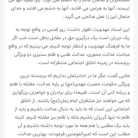
مستکبران و ظالمان عالم را به خشم نمی آورد؟ چرا یقینا آنها می
ترسند، آنها به هراس می افتند، آنها به خشم می افتند و خدای
متعال این را عمل صالحی می گیرد.
این استاد مهدویت اظهار داشت: روز قدس در واقع توجه به
یک جریان است یک درگیری حق در مقابل باطل است خب اگر
ما به فرهنگ مهدویت و انتظار توجه کنیم، می بینیم که در واقع
مباحث عدالت محوری، عدالت طلبی و ظلم ستیزی دو ویژگی
برجسته در زمینه اخلاق اجتماعی منتظرانه است.
ملایی گفت: مگر ما در احادیثمان نداریم که برجسته ترین
ویژگی حکومت حضرت مهدی(عج) بر پایه عدالت، مقابله با ظلم
و ریشه کنی آن است، طبیعتا برای برادران و خواهران بزرگواری
که می خواهند جز منتظران امام زمان(عج) باشند، از اخلاق
اجتماعی این است که ما باید به دنبال عدالت باشیم و باید از
ظلم نه تنها گریزان باشیم بلکه با ظلم نیز مقابله کنیم. البته
باید یک مطلبی را هم همه ما مورد توجه داشته باشیم و آن
مطلب این است که امیرالمومنین فرمودند: بهترین عدالت،