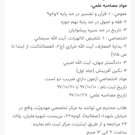
مواد مصاحبه علمي:
عمومي : ۱- قرآن و تفسير در حد پايه ۷و۸و۹
۲- فقه و اصول در حد پاية نهم حوزه
۳- تاريخ در حد سيره پيشوايان
اختصاصي : ۱- تلخيص الالهيات، آيت الله سبحاني
۲- بداية المعارف، آيت الله خرازي (ج۲، الفصلالثالث، از ابتدا تا
ص ۱۸۵)
۳- دادگستر جهان، آيت الله اميني
۴- نگين آفرينش (جلد اول)
مواد اختصاصي آزمون داراي ضريب دو است.
تاريخ ثبت نام : ۹۷/۱۰/۱۰ تا ۹۷/۱۰/۲۰
تاريخ مصاحبه علمي: ۹۷/۱۰/۲۷
طلاب محترم مي توانند به مركز تخصصي مهدويّت واقع در
خيابان شهداء (صفائيه)، كوچه۲۲، بن‌بست شهيدعليان، پلاك
۲۴ مراجعه و از طريق اينترنت مركز ثبت نام نمايند.
ساعت: ۹ الي ۱۲ صبح