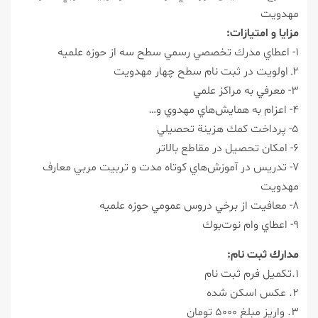
مهدويت
مزایا و امتیازات:
۱- اعطاي مدرك تخصصي رسمي سطح سه از حوزه علميه
۲ـ اولويت در ثبت نام سطح چهار مهدويت
۳- معرفي به مراكز علمي
۴- اعزام به همايش‌هاي مهدوي و…
۵- پرداخت كمك هزينة تحصيلي
۶- امكان تحصيل در مقاطع بالاتر
۷- تدريس در آموزش‌هاي كوتاه مدت و تربيت مربي معارف
مهدويت
۸- معافيت از برخي دروس عمومي حوزه علميه
۹- اعطاي وام نوت‌بوك
مدارك ثبت نام:
۱.تكميل فرم ثبت نام
۲. عكس اسكن شده
۳. واریز مبلغ ۵۰۰۰ تومان