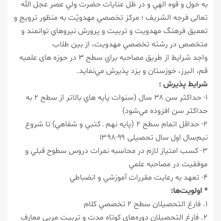
به حول و قوه الهي و در ظل عنايات حضرت ولي عصر عجل الله
تعالی فرجه الشریف ؛ مركز تخصصي مهدويّت به منظور ترويج و
تعميق فرهنگ مهدويت و تربيت و پرورش نيروهاي توانمند و
متخصص در رشته تخصصي مهدويت، از بين طلاب
واجد شرايط از طريق مصاحبه براي سطح ۳ در حوزه های علميه
قم، البرز، خوزستان و يزد پذيرش مي‌نمايد.
شرايط پذيرش :
۱- حداكثر سن ۳۸ سال (سنوات پايه هاي بالاتر از سطح ۲ به
حداكثر سن افزوده مي‌شود)
۲- حداقل اتمام سطح ۲ (پايه نهم ـ كتبي و شفاهي) تا شروع
نيم‌سال اول سال تحصيلی ۹۹-۱۳۹۸
۳- كسب امتياز لازم در محاسبه نمرات دروس سطوح قبلي و
موفقيت در مصاحبه علمي
۴- تعهد به رعايت مقررات آموزشي و انضباطي
* اولويت‌ها:
۱. فارغ التحصيلان سطح ۲ تخصصي كلام
۲. فارغ التحصيلان دوره‌هاي كوتاه مدت و تربيت مربي معارف