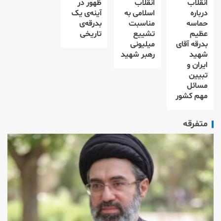
انقلاب
انقلاب
ظهور در
درباره
اسلامی به
آینه‌ی یک
حماسه
مناسبت
بدرقه‌ی
عظیم
تشییع
تاریخی
بدرقه آقای
میلیونی
شهید
رهبر شهید
ایران و
تبیین
مسائل
مهم کشور
متفرقه