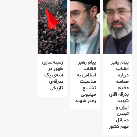
پیام رهبر
پیام رهبر
زمینه‌سازی
انقلاب
انقلاب
ظهور در
درباره
اسلامی به
آینه‌ی یک
حماسه
مناسبت
بدرقه‌ی
عظیم
تشییع
تاریخی
بدرقه آقای
میلیونی
شهید
رهبر شهید
ایران و
تبیین
مسائل
مهم کشور