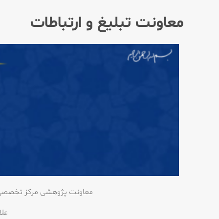
معاونت تبلیغ و ارتباطات
معاونت پژوهشی مرکز تخصصی م
علا