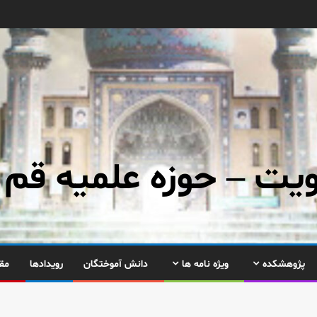
ت – حوزه علمیه قم
پژوهشکده
ویژه نامه ها
دانش آموختگان
رویدادها
مق