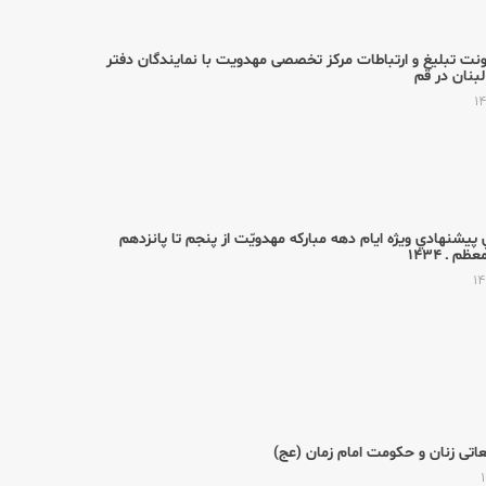
ونت تبلیغ و ارتباطات مرکز تخصصی مهدویت با نمایندگان دفتر
لبنان در قم
ي پيشنهادي ويژه ايام دهه مباركه مهدويّت از پنجم تا پانزدهم
م ـ ۱۴۳۴
اتی زنان و حكومت امام زمان (عج)