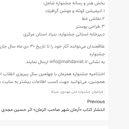
بخش هنر و رسانه جشنواره شامل:
۱.انیمیشن كوتاه و موشن گرافیك
۲.نقاشی خط
۳.طراحی پوستر
دبیرخانه استانی جشنواره: بنیاد استان مركزی
علاقمندان می‌توانند آ
جشنواره
به نشانی info@mahdaviat.ir ارسال نمایند.
اختتامیه جشنواره همزمان با چهلمین سال پیروزی انقلاب اسلا
همچنین، می‌توانید جهت كسب اطلاعات بیشتر به سایت دبیرخانۀ مركزی مهدویت به آدرس mahdaviat.ir مر
فراخوان جشنواره ملی مهدوی صراط
Previous
انتشار كتاب «آرمان شهر صاحب الزمان» اثر حسین مجدی