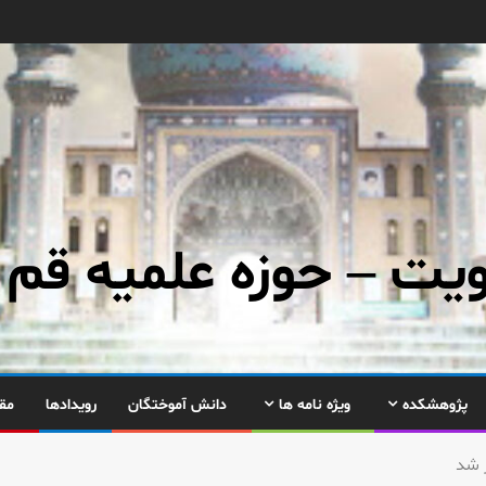
ت – حوزه علمیه قم
پژوهشکده
ویژه نامه ها
دانش آموختگان
رویدادها
مق
 شد