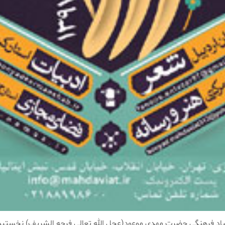
یاد فرهنگی حضرت مهدی موعود(عجل الله تعالی فرجه الشریف) نخستین 