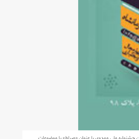
جشنواره ملی مهدوی با عنوان «صراط» با موضوعات