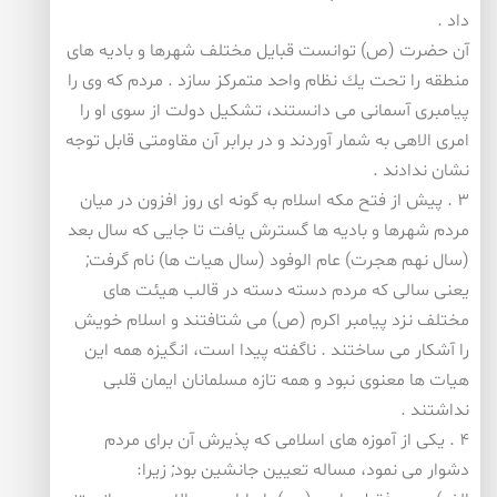
داد .
آن حضرت (ص) توانست قبایل مختلف شهرها و بادیه های
منطقه را تحت یك نظام واحد متمركز سازد . مردم كه وی را
پیامبری آسمانی می دانستند، تشكیل دولت از سوی او را
امری الاهی به شمار آوردند و در برابر آن مقاومتی قابل توجه
نشان ندادند .
۳ . پیش از فتح مكه اسلام به گونه ای روز افزون در میان
مردم شهرها و بادیه ها گسترش یافت تا جایی كه سال بعد
(سال نهم هجرت) عام الوفود (سال هیات ها) نام گرفت;
یعنی سالی كه مردم دسته دسته در قالب هیئت های
مختلف نزد پیامبر اكرم (ص) می شتافتند و اسلام خویش
را آشكار می ساختند . ناگفته پیدا است، انگیزه همه این
هیات ها معنوی نبود و همه تازه مسلمانان ایمان قلبی
نداشتند .
۴ . یكی از آموزه های اسلامی كه پذیرش آن برای مردم
دشوار می نمود، مساله تعیین جانشین بود; زیرا: