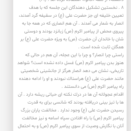
۸ . نخستین تشكیل دهندگان این جلسه كه با هدف
تعیین خلیفه ای جز حضرت علی (ع) در سقیفه گرد آمدند،
انصار به شمار می آمدند . آن هم انصاری كه در همه جا به
پیروی محض از پیامبر اكرم (ص) زبانزد بودند و دوستی
شان با خاندان آن حضرت (ص) به ویژه حضرت علی (ع) بر
همگان ثابت شده است .
راستی چرا انصار؟ و چرا با این عجله، آن هم در حالی كه
هنوز بدن پیامبر اكرم (ص) غسل داده نشده است؟ شواهد
تاریخی، نشان می دهد انصار هرگز از جانشینی شخصیتی
مانند حضرت علی (ع) هراسناك نبودند و او را ادامه دهنده
راه پیامبر اكرم (ص) می دانستند .
اقدام عجولانه آن ها در درك نكته ای حیاتی ریشه دارد . آن
ها با تیز بینی دریافته بودند كه شانسی برای به قدرت
رسیدن حضرت علی (ع) وجود ندارد . مخالفت یاران بزرگ
پیامبر اكرم (ص) با راه افتادن سپاه اسامه و نیز مخالفت
آنان با نگارش وصیت از سوی پیامبر اكرم (ص) و به احتمال