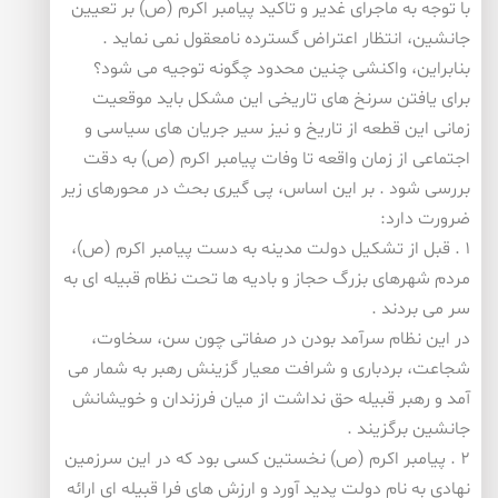
با توجه به ماجرای غدیر و تاكید پیامبر اكرم (ص) بر تعیین
جانشین، انتظار اعتراض گسترده نامعقول نمی نماید .
بنابراین، واكنشی چنین محدود چگونه توجیه می شود؟
برای یافتن سرنخ های تاریخی این مشكل باید موقعیت
زمانی این قطعه از تاریخ و نیز سیر جریان های سیاسی و
اجتماعی از زمان واقعه تا وفات پیامبر اكرم (ص) به دقت
بررسی شود . بر این اساس، پی گیری بحث در محورهای زیر
ضرورت دارد:
۱ . قبل از تشكیل دولت مدینه به دست پیامبر اكرم (ص)،
مردم شهرهای بزرگ حجاز و بادیه ها تحت نظام قبیله ای به
سر می بردند .
در این نظام سرآمد بودن در صفاتی چون سن، سخاوت،
شجاعت، بردباری و شرافت معیار گزینش رهبر به شمار می
آمد و رهبر قبیله حق نداشت از میان فرزندان و خویشانش
جانشین برگزیند .
۲ . پیامبر اكرم (ص) نخستین كسی بود كه در این سرزمین
نهادی به نام دولت پدید آورد و ارزش های فرا قبیله ای ارائه