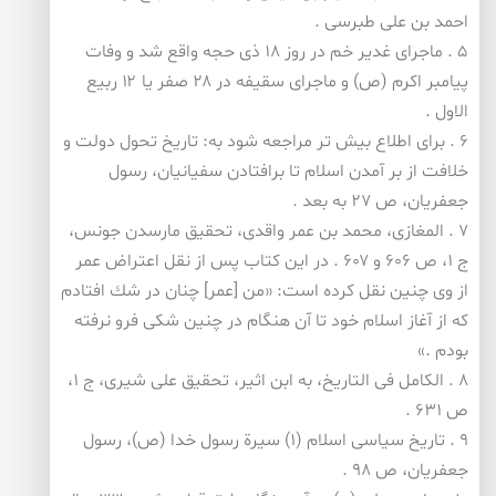
احمد بن علی طبرسی .
۵ . ماجرای غدیر خم در روز ۱۸ ذی حجه واقع شد و وفات
پیامبر اكرم (ص) و ماجرای سقیفه در ۲۸ صفر یا ۱۲ ربیع
الاول .
۶ . برای اطلاع بیش تر مراجعه شود به: تاریخ تحول دولت و
خلافت از بر آمدن اسلام تا برافتادن سفیانیان، رسول
جعفریان، ص ۲۷ به بعد .
۷ . المغازی، محمد بن عمر واقدی، تحقیق مارسدن جونس،
ج ۱، ص ۶۰۶ و ۶۰۷ . در این كتاب پس از نقل اعتراض عمر
از وی چنین نقل كرده است: «من [عمر] چنان در شك افتادم
كه از آغاز اسلام خود تا آن هنگام در چنین شكی فرو نرفته
بودم .»
۸ . الكامل فی التاریخ، به ابن اثیر، تحقیق علی شیری، ج ۱،
ص ۶۳۱ .
۹ . تاریخ سیاسی اسلام (۱) سیرة رسول خدا (ص)، رسول
جعفریان، ص ۹۸ .