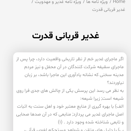
Home
ویژه نامه ها
ویژه نامه غدیر و مهدویت
غدیر قربانی قدرت
غدیر قربانی قدرت
اگر ماجرای غدیر خم از نظر تاریخی واقعیت دارد، چرا پس از
ماجرای سقیفه شركت كنندگان در آن محفل و نیز مردم
مدینه سخنی كه نشانه یادآوری این ماجرا باشد، بر زبان
نیاوردند؟
به نظر می رسد این پرسش یكی از چالش های جدی فرا روی
شیعه است; زیرا شیعه:
الف) با بهره گیری از منابع معتبر خود و اهل سنت به اثبات
اصل ماجرای غدیر می پردازد; منابعی كه در آن صدها صحابی
و تابعی شناخته شده وجود دارد . (۱)
ب) با دلیل های متقن و شواهد مستحكم لغوی، قرآنی،