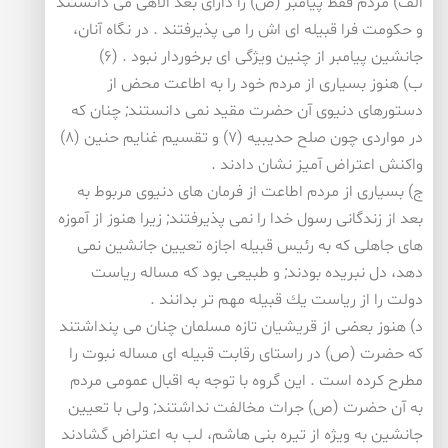
الف) مردم فقط پیامبر (ص) را دارای بعد الاهی می دانستند
و حكومت فرا قبیله ای اش را می پذیرفتند . در نگاه آنان،
جانشین پیامبر از چنین ویژگی ای برخوردار نبود . (۶)
ب) هنوز بسیاری از مردم خود را به اطاعت محض از
دستورهای دنیوی آن حضرت مقید نمی دانستند; چنان كه
در مواردی چون صلح حدیبیه (۷) و تقسیم غنایم حنین (۸)
واكنش اعتراض آمیز نشان دادند .
ج) بسیاری از مردم اطاعت از فرمان های دنیوی مربوط به
بعد از زندگانی رسول خدا را نمی پذیرفتند; زیرا هنوز از آموزه
های جاهلی كه به رئیس قبیله اجازه تعیین جانشین نمی
دهد، دل نبریده بودند; و طبیعی بود كه مساله ریاست
دولت را از ریاست یك قبیله مهم تر بدانند .
د) هنوز بعضی از قریشیان تازه مسلمان چنان می پنداشتند
كه حضرت (ص) در راستای رقابت قبیله ای مساله نبوت را
مطرح كرده است . این گروه با توجه به اقبال عمومی مردم
به آن حضرت (ص) جرات مخالفت نداشتند; ولی با تعیین
جانشین به ویژه از تیره بنی هاشم، لب به اعتراض گشادند