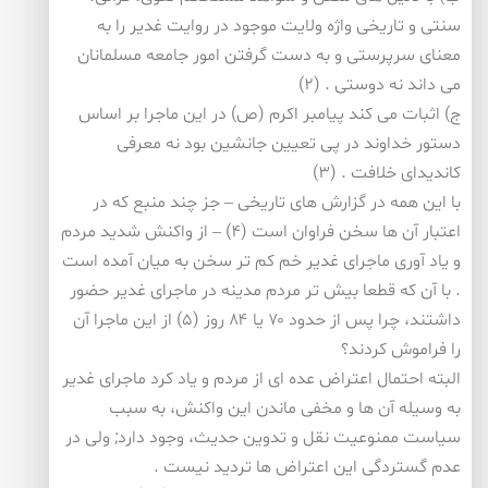
سنتی و تاریخی واژه ولایت موجود در روایت غدیر را به
معنای سرپرستی و به دست گرفتن امور جامعه مسلمانان
می داند نه دوستی . (۲)
ج) اثبات می كند پیامبر اكرم (ص) در این ماجرا بر اساس
دستور خداوند در پی تعیین جانشین بود نه معرفی
كاندیدای خلافت . (۳)
با این همه در گزارش های تاریخی – جز چند منبع كه در
اعتبار آن ها سخن فراوان است (۴) – از واكنش شدید مردم
و یاد آوری ماجرای غدیر خم كم تر سخن به میان آمده است
. با آن كه قطعا بیش تر مردم مدینه در ماجرای غدیر حضور
داشتند، چرا پس از حدود ۷۰ یا ۸۴ روز (۵) از این ماجرا آن
را فراموش كردند؟
البته احتمال اعتراض عده ای از مردم و یاد كرد ماجرای غدیر
به وسیله آن ها و مخفی ماندن این واكنش، به سبب
سیاست ممنوعیت نقل و تدوین حدیث، وجود دارد; ولی در
عدم گستردگی این اعتراض ها تردید نیست .