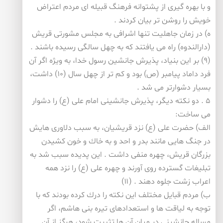
و با بهره گیری از پشتوانه فرهنگ قبیله ای مردم اعتراض
خویش را روشن تر بیان كردند .
ه) در زمان جاهلیت تنها اشرافی به مجلس مشورتی قریش
(دارالندوه) راه می یافتند كه به چهل سالگی رسیده باشند .
(۹) بر این بنیاد، پذیرش جانشین رسول خدا، به ویژه اگر آن
فرد داماد پیامبر (ص) بود و كم تر از چهل سال (۱۰) داشت،
بسیار دشوارتر می شد .
۵ . دو نكته دیگر، پذیرش جانشینی امام علی (ع) را دشوار
می ساخت:
الف) حضرت علی (ع) نزد قریشیان، به سبب دلاوری هایش
در جنگ هایی مانند بدر و احد و به خاك و خون كشیدن
بزرگان قریش، چهره منفی داشت . این پدیده سبب شد به
تبلیغات گسترده روی آورند و چهره علی (ع) را نزد همه
اعراب زشت جلوه دهند . (۱۱)
ب) مردم قبایل مختلف این نكته را درك كرده بودند كه با
توجه به لیاقت ها و استعدادهای تیره بنی هاشم، اگر
مساله جانشینی در میان آن ها تثبیت شود، هرگز از آن