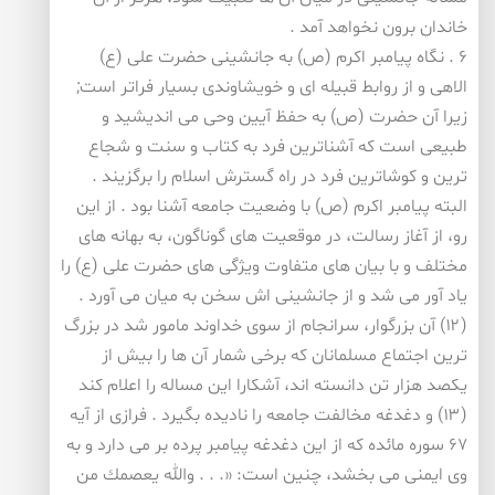
خاندان برون نخواهد آمد .
۶ . نگاه پیامبر اكرم (ص) به جانشینی حضرت علی (ع)
الاهی و از روابط قبیله ای و خویشاوندی بسیار فراتر است;
زیرا آن حضرت (ص) به حفظ آیین وحی می اندیشید و
طبیعی است كه آشناترین فرد به كتاب و سنت و شجاع
ترین و كوشاترین فرد در راه گسترش اسلام را برگزیند .
البته پیامبر اكرم (ص) با وضعیت جامعه آشنا بود . از این
رو، از آغاز رسالت، در موقعیت های گوناگون، به بهانه های
مختلف و با بیان های متفاوت ویژگی های حضرت علی (ع) را
یاد آور می شد و از جانشینی اش سخن به میان می آورد .
(۱۲) آن بزرگوار، سرانجام از سوی خداوند مامور شد در بزرگ
ترین اجتماع مسلمانان كه برخی شمار آن ها را بیش از
یكصد هزار تن دانسته اند، آشكارا این مساله را اعلام كند
(۱۳) و دغدغه مخالفت جامعه را نادیده بگیرد . فرازی از آیه
۶۷ سوره مائده كه از این دغدغه پیامبر پرده بر می دارد و به
وی ایمنی می بخشد، چنین است: «. . . والله یعصمك من