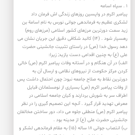
۱ . سپاه اسامه
پیامبر اكرم در واپسین روزهای زندگی اش فرمان داد
لشكری عظیم به فرماندهی جوانی نورس به نام اسامة بن
زید سمت دورترین مرزهای كشور اسلامی (مرزهای روم)
رهسپار شود . (۱۴) كالبد شكافی دقیق این جریان نشان می
دهد رسول خدا (ص) در راستای تثبیت جانشینی حضرت
علی (ع) به چنین اقدامی دست یازید; زیرا:
الف) در آن هنگام و در آستانه وفات پیامبر اكرم (ص) خالی
كردن مركز حكومت از نیروهای نظامی و ارسال آن به
دورترین نقاط به صلاح جامعه نبود; چون احتمال داشت پس
از وفات پیامبر اكرم (ص) بسیاری از نومسلمانان قبایل
اطراف سر به شورش بردارند و كیان جامعه اسلامی در
معرض تهدید قرار گیرد . آنچه این تصمیم گیری را در نظر
پیامبر اكرم (ص) منطقی جلوه می داد، دور ساختن مخالفان
جانشینی حضرت علی (ع) از مدینه بود .
ب) انتصاب جوانی ۱۸ ساله (۱۵) به مقام فرماندهی لشكر و