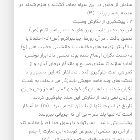
سلمان از حضور در این سپاه معاف گشتند و ملزم شدند در
مدینه به سر برند . (۱۹)
۲ . پیشگیری از نگارش وصیت
این پدیده در واپسین روزهای حیات پیامبر اكرم (ص)
تحقق یافت . در آن روزها، پیامبراكرم (ص) كه احتمالا با
بالاگرفتن زمزمه های مخالفت با جانشینی حضرت علی (ع)
به شدت نگران اوضاع شده بود، دستور داد ابزار نوشتن
آماده سازند تا سندی صریح و ماندگار برجای گذارد و از
گمراهی امت جلوگیری كند . مخالفان كه این دستور را با
نقشه های چند ماهه خویش ناسازگار می دیدند، به شدت
نگران شدند و با هزیان گو خواندن كسی كه جز وحی چیزی
بر زبان نمی راند، از نگارش این سند جلوگیری كردند .
تاریخ در این جا تنها از یك تن نام می برد . (۲۰) اما آشكار
است كه تنها یك نفر – بی آن كه جریانی نیرومند
پشتیبانش باشد – نمی تواند با رسول خدا (ص) مقابله كند
. از این رو، بعضی از نصوص گوینده این عبارت را جمع
دانسته، از كلمه «قالوا» استفاده كرده اند . (۲۱)