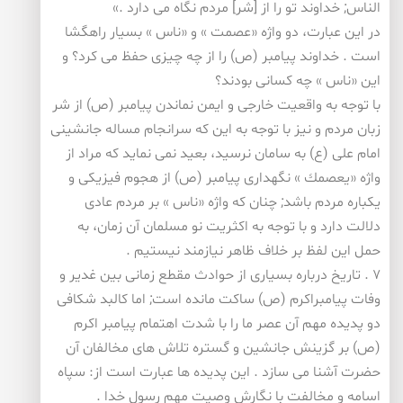
الناس; خداوند تو را از [شر] مردم نگاه می دارد .»
در این عبارت، دو واژه «عصمت » و «ناس » بسیار راهگشا
است . خداوند پیامبر (ص) را از چه چیزی حفظ می كرد؟ و
این «ناس » چه كسانی بودند؟
با توجه به واقعیت خارجی و ایمن نماندن پیامبر (ص) از شر
زبان مردم و نیز با توجه به این كه سرانجام مساله جانشینی
امام علی (ع) به سامان نرسید، بعید نمی نماید كه مراد از
واژه «یعصمك » نگهداری پیامبر (ص) از هجوم فیزیكی و
یكباره مردم باشد; چنان كه واژه «ناس » بر مردم عادی
دلالت دارد و با توجه به اكثریت نو مسلمان آن زمان، به
حمل این لفظ بر خلاف ظاهر نیازمند نیستیم .
۷ . تاریخ درباره بسیاری از حوادث مقطع زمانی بین غدیر و
وفات پیامبراكرم (ص) ساكت مانده است; اما كالبد شكافی
دو پدیده مهم آن عصر ما را با شدت اهتمام پیامبر اكرم
(ص) بر گزینش جانشین و گستره تلاش های مخالفان آن
حضرت آشنا می سازد . این پدیده ها عبارت است از: سپاه
اسامه و مخالفت با نگارش وصیت مهم رسول خدا .