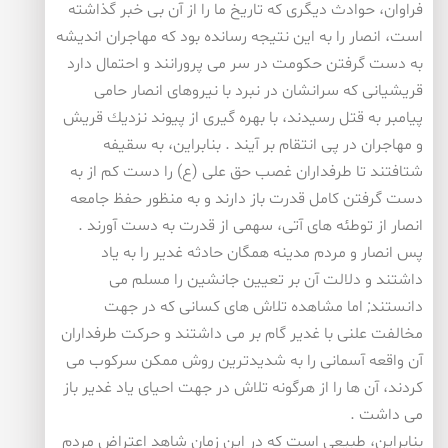
فراوان، حوادث دیگری كه تاریخ ما را از آن بی خبر گذاشته
است، انصار را به این نتیجه رسانده بود كه مهاجران اندیشه
به دست گرفتن حكومت در سر می پرورانند و احتمال دارد
قریشیانی كه سرانشان در نبرد با نیروهای انصار حامی
پیامبر به قتل رسیدند، با بهره گیری از پیوند نزدیك قریش
و مهاجران در پی انتقام بر آیند . بنابراین، به سقیفه
شتافتند تا طرفداران غصب حق علی (ع) را دست كم از به
دست گرفتن كامل قدرت باز دارند و به منظور حفظ جامعه
انصار از توطئه های آتی، سهمی از قدرت به دست آورند .
پس انصار و مردم مدینه همگان حادثه غدیر را به یاد
داشتند و دلالت آن بر تعیین جانشین را مسلم می
دانستند; اما مشاهده تلاش های كسانی كه در جهت
مخالفت علنی با غدیر گام بر می داشتند و حركت طرفداران
آن واقعه آسمانی را به شدیدترین روش ممكن سركوب می
كردند، آن ها را از هرگونه تلاش در جهت احیای یاد غدیر باز
می داشت .
بنابراین، طبیعی است كه در این زمان شاهد اعتراض مردم