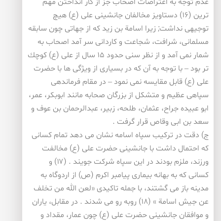
عدم توجه به اعتراضات اصحاب جز از كار انداختن مهم
ترین (۱۶) دستاویز مخالفان جانشینی علی (ع) هیچ
توجیهی نداشت; زیرا اسامة بن زید كه از جهاتی چون سابقه
مسلمانی، شرافت، شجاعت و كاردانی سر آمد اصحاب به
شمار نمی آمد و از نظر سنی حدود ۱۵ سال از علی (ع) كوچك
تر بود – با توجه به آن كه در بسیاری از ویژگی ها با حضرت
علی (ع) قابل مقایسه نمی نمود – در مقام فرماندهی
سپاهی عظیم و متشكل از بزرگان صحابه مانند ابوبكر، عمر،
ابو عبیده جراح، عثمان، طلحه، زبیر، عبدالرحمان بن عوف و
سعد بن ابی وقاص قرار گرفت .
ج) دقت در تركیب سپاه اسامه نشان می دهد تمام كسانی
كه احتمال داشت با جانشینی حضرت علی (ع) مخالفت
ورزند، ملزم بودند در این سپاه شركت جویند . (۱۷) و
كسانی كه به بهانه بیماری پیامبر اكرم (ص) از اردوگاه به
مدینه باز می گشتند، با جمله تاكیدی «لعن الله من تخلف
عن جیش اسامة » (۱۸) روبه رو می شدند . در مقابل، یاران
و موافقان جانشینی حضرت علی (ع) چون عمار، مقداد و