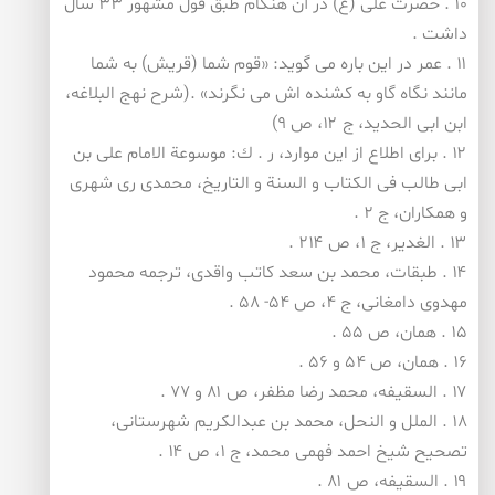
۱۰ . حضرت علی (ع) در آن هنگام طبق قول مشهور ۳۳ سال
داشت .
۱۱ . عمر در این باره می گوید: «قوم شما (قریش) به شما
مانند نگاه گاو به كشنده اش می نگرند» .(شرح نهج البلاغه،
ابن ابی الحدید، ج ۱۲، ص ۹)
۱۲ . برای اطلاع از این موارد، ر . ك: موسوعة الامام علی بن
ابی طالب فی الكتاب و السنة و التاریخ، محمدی ری شهری
و همكاران، ج ۲ .
۱۳ . الغدیر، ج ۱، ص ۲۱۴ .
۱۴ . طبقات، محمد بن سعد كاتب واقدی، ترجمه محمود
مهدوی دامغانی، ج ۴، ص ۵۴- ۵۸ .
۱۵ . همان، ص ۵۵ .
۱۶ . همان، ص ۵۴ و ۵۶ .
۱۷ . السقیفه، محمد رضا مظفر، ص ۸۱ و ۷۷ .
۱۸ . الملل و النحل، محمد بن عبدالكریم شهرستانی،
تصحیح شیخ احمد فهمی محمد، ج ۱، ص ۱۴ .
۱۹ . السقیفه، ص ۸۱ .