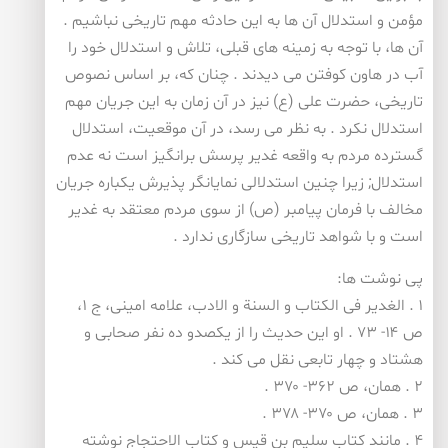
مؤمن و استدلال آن ها به این حادثه مهم تاریخی نباشیم .
آن ها، با توجه به زمینه های قبلی، تلاش و استدلال خود را
آب در هاون كوفتن می دیدند . چنان كه، بر اساس نصوص
تاریخی، حضرت علی (ع) نیز در آن زمان به این جریان مهم
استدلال نكرد . به نظر می رسد، در آن موقعیت، استدلال
گسترده مردم به واقعه غدیر پرسش برانگیز است نه عدم
استدلال; زیرا چنین استدلالی نمایانگر پذیرش یكباره جریان
مخالف با فرمان پیامبر (ص) از سوی مردم معتقد به غدیر
است و با شواهد تاریخی سازگاری ندارد .
پی نوشت ها:
۱ . الغدیر فی الكتاب و السنة و الادب، علامه امینی، ج ۱،
ص ۱۴- ۷۳ . او این حدیث را از یكصدو ده نفر صحابی و
هشتاد و چهار تابعی نقل می كند .
۲ . همان، ص ۳۶۲- ۳۷۰ .
۳ . همان، ص ۳۷۰- ۳۷۸ .
۴ . مانند كتاب سلیم بن قیس و كتاب الاحتجاج نوشته