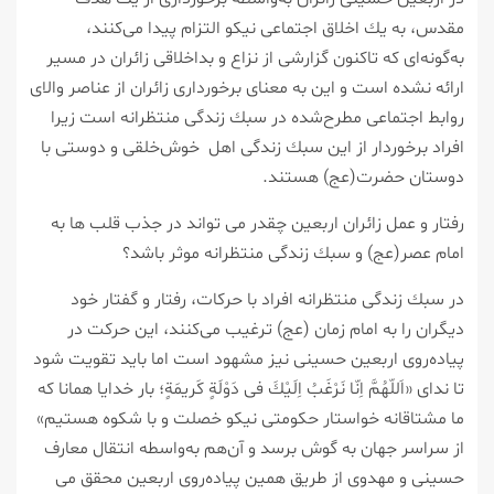
مقدس، به یك اخلاق اجتماعی نیكو التزام پیدا می‌كنند،
به‌گونه‌ای كه تاكنون گزارشی از نزاع و بداخلاقی زائران در مسیر
ارائه نشده است و این به معنای برخورداری زائران از عناصر والای
روابط اجتماعی مطرح‌شده در سبك زندگی منتظرانه است زیرا
افراد برخوردار از این سبك زندگی اهل خوش‌خلقی و دوستی با
دوستان حضرت(عج) هستند.
رفتار و عمل زائران اربعین چقدر می تواند در جذب قلب ها به
امام عصر(عج) و سبك زندگی منتظرانه موثر باشد؟
در سبك زندگی منتظرانه افراد با حركات، رفتار و گفتار خود
دیگران را به امام زمان (عج) ترغیب می‌كنند، این حركت در
پیاده‌روی اربعین حسینی نیز مشهود است اما باید تقویت شود
تا ندای «اَللّهُمَّ اِنّا نَرْغَبُ اِلَیْكَ فى دَوْلَةٍ كَریمَةٍ؛ بار خدايا همانا كه
ما مشتاقانه خواستار حكومتی نیكو خصلت و با شكوه هستیم»
از سراسر جهان به گوش برسد و آن‌هم به‌واسطه انتقال معارف
حسینی و مهدوی از طریق همین پیاده‌روی اربعین محقق می