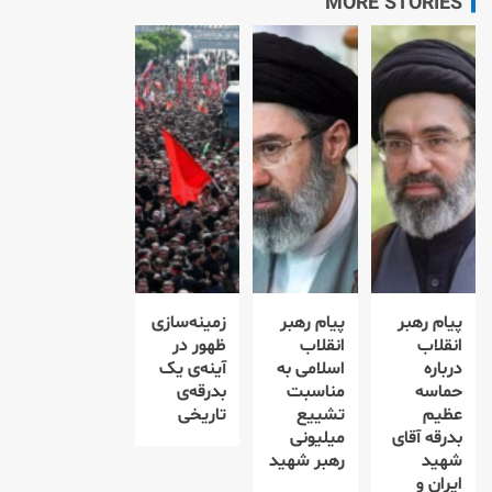
MORE STORIES
پیام رهبر
پیام رهبر
زمینه‌سازی
انقلاب
انقلاب
ظهور در
درباره
اسلامی به
آینه‌ی یک
حماسه
مناسبت
بدرقه‌ی
عظیم
تشییع
تاریخی
بدرقه آقای
میلیونی
شهید
رهبر شهید
ایران و