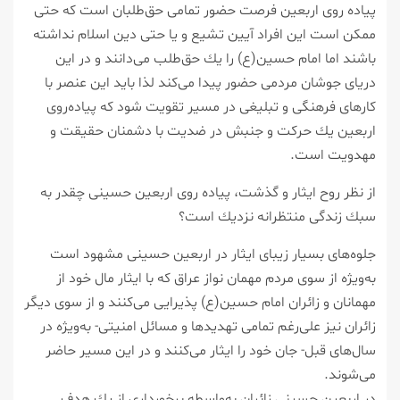
پیاده روی اربعین فرصت حضور تمامی حق‌طلبان است كه حتی
ممكن است این افراد آیین تشیع و یا حتی دین اسلام نداشته
باشند اما امام حسین(ع) را یك حق‌طلب می‌دانند و در این
دریای جوشان مردمی حضور پیدا می‌كند لذا باید این عنصر با
كارهای فرهنگی و تبلیغی در مسیر تقویت شود كه پیاده‌روی
اربعین یك حركت و جنبش در ضدیت با دشمنان حقیقت و
مهدویت است.
از نظر روح ایثار و گذشت، پیاده روی اربعین حسینی چقدر به
سبك زندگی منتظرانه نزدیك است؟
جلوه‌های بسیار زیبای ایثار در اربعین حسینی مشهود است
به‌ویژه از سوی مردم مهمان نواز عراق كه با ایثار مال خود از
مهمانان و زائران امام حسین(ع) پذیرایی می‌كنند و از سوی دیگر
زائران نیز علی‌رغم تمامی تهدیدها و مسائل امنیتی- به‌ویژه در
سال‌های قبل- جان خود را ایثار می‌كنند و در این مسیر حاضر
می‌شوند.
در اربعین حسینی زائران به‌واسطه برخورداری از یك هدف