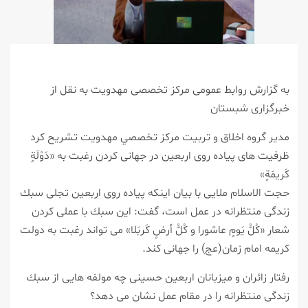
به گزارش روابط عمومی مركز تخصصی مهدویت به نقل از
خبرگزاری شبستان
مدير گروه اخلاق و تربيت مركز تخصصي مهدویت تشریح كرد
ظرفیت های پیاده روی اربعین در جهانی كردن رغبت به «دَوْلَةٍ
كَریمَةٍ»
حجت الاسلام ملایی با بیان اینكه پیاده روی اربعین تجلی سبك
زندگی منتظرانه در عمل است، گفت: این سبك با عملی كردن
شعار «كُلُّ یَومٍ عاشورا و كُلُّ أرضٍ كَربَلا» می تواند رغبت به دولت
كریمه امام زمان(عج) را جهانی كند.
رفتار زائران و میزبانان اربعین حسینی چه مولفه هایی از سبك
زندگی منتظرانه را در مقام عمل نشان می دهد؟