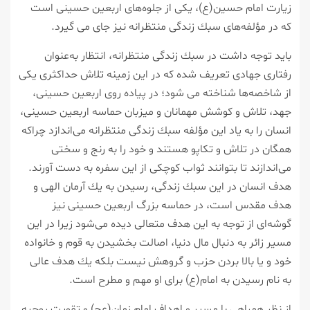
زیارت امام حسین(ع)، یكی از جلوه‌های اربعین حسینی است
كه در مؤلفه‌های سبك زندگی منتظرانه نیز جای می گیرد.
باید توجه داشت در سبك زندگی منتظرانه، انتظار به‌عنوان
رفتاری جهادی تعریف شده كه در این زمینه تلاش حداكثری یكی
از شاخصه‌ها شناخته می شود؛ در پیاده روی اربعین حسینی،
جهد، تلاش و كوشش مهمانان و میزبان حماسه اربعین حسینی،
انسان را به یاد این مؤلفه سبك زندگی منتظرانه می‌اندازد چراكه
همگان در تلاش و تكاپو هستند و خود را به رنج و سختی
می‌اندازند تا بتوانند ثواب كوچكی از این سفره به دست آورند.
هدف انسان در این سبك زندگی، رسیدن به یك آرمان الهی و
هدف مقدس است، در حماسه بزرگ اربعین حسینی نیز
گوشه‌ای از توجه به این هدف متعالی دیده می‌شود زیرا در این
مسیر زائر به دنبال مال دنیا، اصالت بخشیدن به قوم و خانواده
خود و یا بالا بردن حزب و گروهش نیست بلكه یك هدف عالی
به نام رسیدن به امام(ع) برای او مهم و مطرح است.
از نظر همراهی با مسیر و اهداف امام زمان(عج) و تقویت روحیه