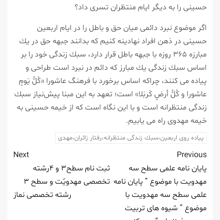
حسینی را به دیگر ایام منتظران تسری داد؟
اگر موضوع نبرد دائمی میان حق و باطل را در ایام اربعین
حسینی در ذهن افراد نهادینه كنیم كه بدانند جبهه حق در یك
مبارزه ۳۶۵ روزه با جبهه باطل قرار دارد، سبك زندگی خود را بر
اساس سبك زندگی یك مبارز كه دائم در نبرد است طراحی و
پیاده می كنند، چراكه اساس برخورد با فرهنگ عاشورا «كُلُّ یَومٍ
عاشورا و كُلُّ أرضٍ كَربَلا» است؛ تعهد به این مبنا پیش‌نیاز سبك
زندگی منتظرانه است و با این نگاه است كه از خیمه حسینی به
خیمه مهدوی راه می یابیم.
پیاده روی اربعین،سبك زندگی منتظرانه،رفتار زائران،مهدی
Next
Previous
پایان نامه علمی سطح سه
ثبت نام سطح۳ و ۴رشته
مهدویت با موضوع ” پایان نامه
تخصصی مهدویّت و سطح ۳
علمی سطح سه مهدویت با
رشته تخصصی نماز
موضوع ” شیوه های تربیت