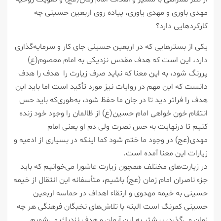
مهدی باوری و مهدی یاوری، پیاده روی اربعین حسینی چه
كاركردهایی دارد؟
یكی از بسترهایی كه در اربعین حسینی جای كار و سرمایه‌گذاری
دارد، این است كه هدف مقدس نزدیكی به امام معصوم(ع)
پررنگ شود، به این معنا كه نباید صرف زیارت را هدف را هدف
دانست كه این مهم در روایات نیز مورد تأكید است اما باید این
هدف را فراتر دید تا در جان ما حفظ شود، به‌طوری‌كه باید حس
انتقام خون خواهی امام حسین(ع) از ظالمان را وجود خود زنده
كنیم تا درنهایت به حس نصرت ولی دم او یعنی امام
مهدی(عج) در وجود ما ختم شود كما اینكه در بسیاری از ادعیه و
زیارات این معنا آمده است.
در زیارت‌های مختلف همچون زیارت عاشورا می‌خوانیم كه باید
جزء ناصران امام زمان (عج) باشیم، متأسفانه این انتقال از خیمه
حسینی به خیمه مهدوی و ارتقاء اهداف در حماسه اربعین
حسینی كمرنگ است البته با تلاش‌های نخبگان فرهنگی هر چه
زمان می‌گذرد، بیشتر به این آرمان و هدف نزدیك می‌شویم.