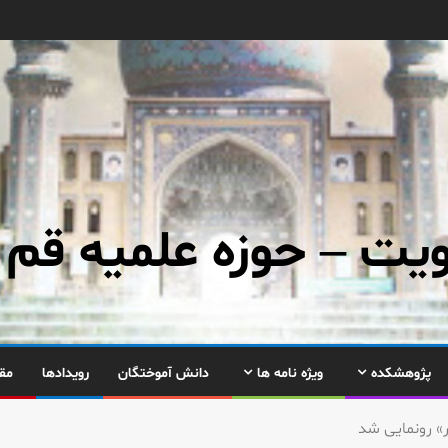
ت – حوزه علمیه قم
پژوهشکده
ویژه نامه ها
دانش آموختگان
رویدادها
مق
» رونمایی شد