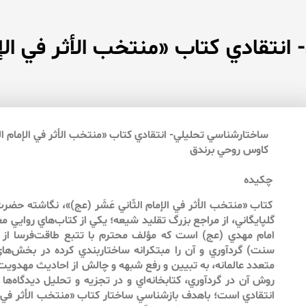
نتقادي كتاب «منتخب الأثر في الإمام
ساختارشناسي تحليلي- انتقادي كتاب «منتخب الأثر في الإمام الثّ
كاوس روحي برندق
چكيده
كتاب «منتخب الأثر في الإمام الثّاني عَشَر (عج)»، نگاشته حضرت 
گلپايگاني، از مراجع بزرگ تقليد شيعه؛ يكي از كتاب‌هاي روايي 
امام مهدي (عج) است كه مؤلف محترم با تتبع طاقت‌فرسا از 
سنت) گردآوري و آن را مبتكرانه ساختاربندي كرده در بخش‌ها
متعدد عالمانه، به تبيين و رفع شبهه و چالش از احاديث مهدويت
روش آن در گردآوري، كتابخانه‌اي و در تجزيه‌ و تحليل ديدگاه‌
انتقادي است؛ باهدف بازشناسي ساختار كتاب «منتخب الأثر في ال