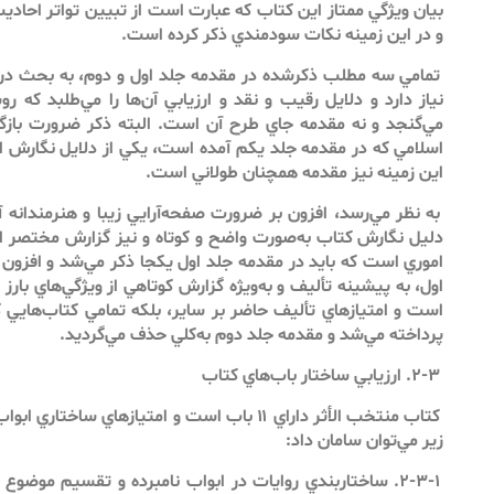
بيان ويژگي ممتاز اين كتاب كه عبارت است از تبيين تواتر احاد
و در اين زمينه نكات سودمندي ذكر كرده است.
تمامي سه مطلب ذكرشده در مقدمه جلد اول و دوم، به بحث دراز
نياز دارد و دلايل رقيب و نقد و ارزيابي آن‌ها را مي‌طلبد كه
مي‌گنجد و نه مقدمه جاي طرح آن است. البته ذكر ضرورت بازگ
اسلامي كه در مقدمه جلد يكم آمده است، يكي از دلايل نگارش اي
اين زمينه نيز مقدمه همچنان طولاني است.
به نظر مي‌‌رسد، افزون بر ضرورت صفحه‌آرايي زيبا و هنرمندانه
دليل نگارش كتاب به‌صورت واضح و كوتاه و نيز گزارش مختصر ا
اموري است كه بايد در مقدمه جلد اول يكجا ذكر مي‌شد و افزون 
اول، به پيشينه تأليف و به‌ويژه گزارش كوتاهي از ويژگي‌هاي بار
است و امتيازهاي تأليف حاضر بر ساير، بلكه تمامي كتاب‌هايي ك
پرداخته مي‌شد و مقدمه جلد دوم به‌كلي حذف مي‌گرديد.
۲-۳. ارزيابي ساختار باب‌هاي كتاب
كتاب منتخب الأثر داراي ۱۱ باب است و امتيازهاي ساخ
زير مي‌توان سامان داد:
۲-۳-۱. ساختاربندي روايات در ابواب نامبرده و تقسيم موضو