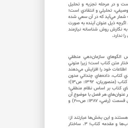
ست و در مرحله تجزيه‌ و تحليل
توصيفي، تحليلي و انتقادي است؛
شمار مي‌‌آيد كه در آن سعي شده
 اگرچه ذيل عنوان آينده به صورت
ه نگارش روش شناسانه نيازمند
ا ندارد.
 الگوهاي سازمان‌دهي منطقي
يادگيري، ساختار متن كتاب است؛ زيرا متوني
اطلاعات خود را افزايش مي‌‌دهند
هاي ساختارمندي كتاب، داده‌هاي چنداني مدون
نشده است. پاره‌اي از اين معيارها عبارتند از: فصل‌‌بندي منطقي كتاب (منصوريان، ۱۳۹۲: ص۱۳)؛
: ص۱۴)؛ طبقه‌‌بندي فصل‌‌هاي كتاب بر اساس نظام منطقي؛
 عنوان‌هاي هر فصل با موضوع آن
فصل؛ هم‌‌خواني سازمان‌دهي مطالب بندهاي هر قسمت با كل آن قسمت (رضي، ۱۳۸۷: ص۲۰۰) و
هستند و اين بخش‌ها عبارتند از:
۱. ساختار عنوان؛ ۲. ساختار ريزساختارهاي مقدماتي پيش از باب‌ها و مقدمه كتاب؛ ۳. ساختار