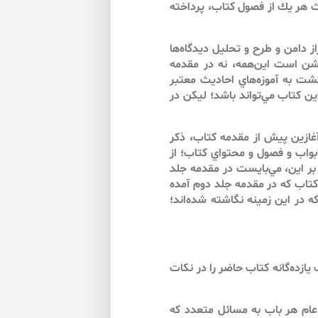
يث هر يك از فصول كتاب، پرداخته
 دامن و طرح و تحليل ديدگاه‌ها
 روشن است اين‌همه، نه در مقدمه
شت به آموزه‌هاي احاديث معتبر
ن كتاب مي‌تواند باشد؛ ليكن در
 آغازين پيش از مقدمه كتاب، ذكر
بواب و فصول و محتواي كتاب؛ از
بر اين، مي‌بايست در مقدمه جلد
ز كتاب كه در مقدمه جلد دوم آمده
ه در اين زمينه نگاشته شده‌اند؛
تاري ابواب يازده‌گانه كتاب حاضر را در نكات
ع عام هر باب به مسائل متعدد كه