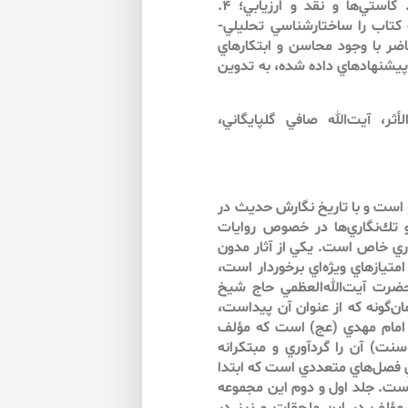
محور: ۱. توصيف و ذكر ويژگي‌ها؛ ۲. محاسن و امتيازها؛ ۳. كاستي‌ها و نقد و ارزيابي؛ ۴.
ه كتاب را ساختارشناسي تحليلي-
ضر با وجود محاسن و ابتكارهاي
پيشنهادهاي داده‌ شده، به تدوين
ر، آيت‌الله صافي گلپايگاني،
ار است و با تاريخ نگارش حديث در
ك‌نگاري‌ها در خصوص روايات
اري خاص است. يكي از آثار مدون
متيازهاي ويژه‌اي برخوردار است،
»، نگاشته حضرت آيت‌الله‌العظمي حاج شيخ
ن‌گونه كه از عنوان آن پيداست،
 امام مهدي (عج) است كه مؤلف
نت) آن را گردآوري و مبتكرانه
اي فصل‌هاي متعددي است كه ابتدا
است. جلد اول و دوم اين مجموعه