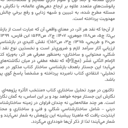
داراي مقدمه و جلد اول و سوم داراي ضمايم و ملحقات‌اند كه
پانوشت‌هاي متعدد علاوه بر ارجاع دهي‌‌هاي عالمانه، با نگارش مقا
مسئله مطرح ‌شده، به تبيين و شبهه زدايي و رفع برخي چالش‌ها 
مهدويت پرداخته است.
از آن‌جا كه نقد هر اثر، در معناي واقعي آن كه عبارت است از باز
ص۲۰ و طريحي، ۱۳۷۵: ج۳، ص۱۵۲)؛ نقش كليد
ارزيابي آثار سرآمد لازم و ضروري‌تر است و نخستين نوع نقد ا
شكلي، محتوايي و ساختاري- به‌‌منظور معرفي هر اثر، به‌ويژه ك
الإمام الثّاني عَشَر (عج)[۲]» كه نقطه عطفي در ميا
مي‌آيد؛ اين جستار باهدف بازشناسي ساختار كتاب مذكور در ص
تحليلي- انتقادي كتاب نامبرده پرداخته و مشخصاً پاسخ گوي 
باشد.
تاكنون در مورد تحليل ساختاري كتاب «منتخب الأثر» پژوهه‌‌اي
نگارش اين جستار موجه خواهد بود و بر اين اساس، به گمان نگارن
است. هر چند مقاله‌‌هايي نه چندان فراوان در زمينه ساختارشناس
ديني – شامل ساختارشناسي شكلي و فني و ساختاري و محتواي
اينترنت يافت كه ماهيتا پيشينه اين پژوهش به شمار نمي‌‌آيند و
شمار مي‌‌آيند؛ لذا از ذكر آن‌‌ها خودداري مي‌‌گردد.