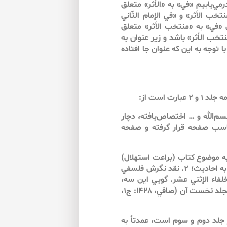
مي‌يابيم «في» به «الأثر» متعلق
 الأثر» و «في الإمام الثّاني
ي «في» به «منتخب الأثر» متعلق
خب الأثر» باشد و زير عنوان به
ا توجه به اين كه عنوان جا افتاده
سم‌الله و … اختصاص‌يافته، دچار
اسب صفحه قرار گرفته و صفحه
ه به موضوع كتاب (براعت استهلال)
در بند آغازين مقدمه، بر سه محور متمركز است: ۱. ضرورت اعتنا به احاديث؛ ۲. نقد نگرش فلسفي
اديث الخلفاء الإثني عشر. گويي اين سه،
براي تبيين ضرورت تدوين كتاب حاضر، به‌ويژه ناظر به محتواي مجلد نخست آن (صافي، ۱۴۲۸: ج۱،
ر جلد دوم و سوم است، عمدتاً به