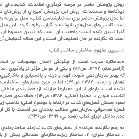
روش پژوهش حاضر در مرحله گردآوري اطلاعات، كتابخانه‌اي ا
ديدگاه‌ها و مستندات، روش اين پژوهش آميزه‌‌اي از روش‌‌هاي 
اما مدل پژوهش حاضر براي ساختارشناسي كتاب، مدل نوآورانه به 
است كاستي‌‌هاي مدل‌‌هاي نانوشته ديگران برطرف گردد. اين مدل
گذرا تبيين شده است؛ واقعيت آن است كه تبيين مبسوط آن ب
است كه نگارنده در حال تصنيف آن است و اين مقاله گنجايش آن ر
۱. تبيين مفهوم ساختار و ساختار كتاب
«ساختار» عبارت است از چگونگي اتصال موضوعات بر اساس
(آرامبراستر، ۱۳۷۲: ص۸۲) و يكي از عوامل مؤثر در 
كه بهتر سازمان‌دهي شوند، فهم و درك و يادسپاري و به‌كارگيري 
(همان و آرمند، ۱۳۸۴: ص۴۹)؛ اما در مورد معيار
تناسب عنوان با محتوا (ملكي، ۱۳۸۴
نحوه چينش فصل‌‌هاي كتاب در ارتباط با موضوع اصلي؛ تناسب زير
عدم تداخل اجزاي كتاب (همداني، ۱۳۹۹: ص۴۳۶).
به زعم نگارنده، هركدام از بخش‌هاي كتاب نيازمند ساختارمندي 