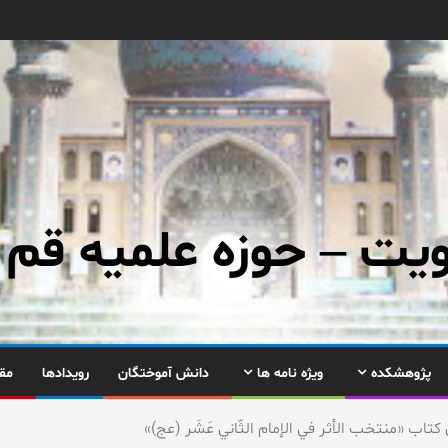
ت – حوزه علمیه قم
پژوهشکده
ویژه نامه ها
دانش آموختگان
رویدادها
مق
تاب «منتخب الأثر في الإمام الثّاني عَشَر (عج)»