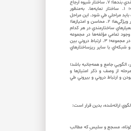
باب‌ها؛ ۴. ساختار فصل‌هاي كتاب؛ ۵. پيكربندي عناوين؛ ۶. پيكربندي بندها؛ ۷. ساختار شيوه ارجاع
دهي و پاورقي‌ها؛ ۸. ساختار ضمايم؛ ۹. ساختار كتاب‌نامه؛ ۱. ساختار نمايه‌ها. به‌منظور
 بايد مراحلي طي شود. اين مراحل
از نگاه نگارنده به ترتيب شامل اين موارد مي‌شود: ۱. وصف و ذكر ويژگي‌ها؛ ۲. محاسن و امتيازها؛
هت اصلاح. اما معيارهاي ساختارمندي در هر كدام
 گذرا عبارتند از: ۱. جامع بودن و وجود تمامي مؤلفه‌ها در مجموعه
مربوط به هر ريزساختار؛ ۲. مانع بودن و عدم هم‌پوشاني و تكرار در مجموعه؛ ۳. ارتباط دروني بين
قدم و تأخر؛ ۴. ارتباط بيروني و شبكه‌اي با ساير ريزساختارهاي
الگويي جامع و همه‌جانبه باشد؛
 مرحله از وصف و ذكر امتيازها و
بودن و ارتباط دروني و بيروني طي
لگوي ارائه‌شده، بدين قرار است:
ست كوتاه، مسجع و سليس كه مطالب