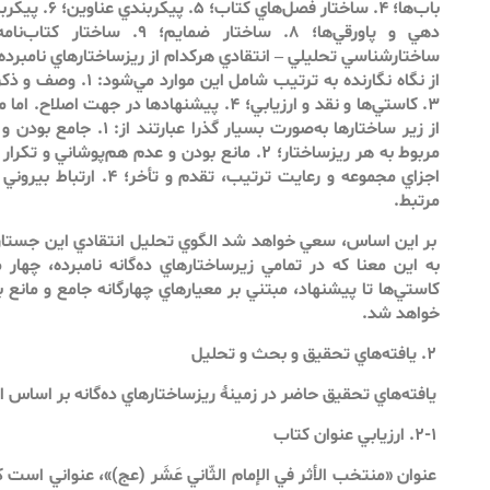
ساختارشناسي تحليلي – انتقادي هركدام از ريزساختارهاي نامبرده
۳. كاستي‌ها و نقد و ارزيابي؛ ۴. پيشنهادها در ج
از زير ساختارها به‌صورت بسيار
اجزاي مجموعه و رعايت ترتيب، ت
مرتبط.
بر اين اساس، سعي خواهد شد الگوي تحليل انتقادي اين جستار، 
به اين معنا كه در تمامي زيرساختارهاي ده‌گانه نامبرده، چهار
كاستي‌ها تا پيشنهاد، مبتني بر معيارهاي چهارگانه جامع‌ و مانع 
خواهد شد.
۲. يافته‌هاي تحقيق و بحث و تحليل
يافته‌هاي تحقيق حاضر در زمينۀ ريزساختارهاي ده‌گانه بر اساس ا
۲-۱. ارزيابي عنوان كتاب
عنوان «منتخب الأثر في الإمام الثّاني عَشَر (عج)»، عنواني ا