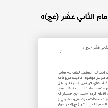
 الثّاني عَشَر (عج)»
اني عَشَر (عج)»
پ
آيت‌الله‌ ‌العظمي لطف‌الله صافي
معاصر در موضوع احاديث مربوط به
كتاب‌هاي فريقين (شيعه و اهل
ي متعدد ملحقات و پانوشت‌هاي
 اقدام كرده است. اين جستار كه
ها و مستندات، توصيفي، تحليلي و
امام الثاني عشر (عج)» در چهار