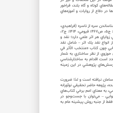
 مؤلف در اين ملحقات و نيز در
له‌هاي كوتاه و گاه بلند، فراخور
در دفاع از روايات و آموزه‌هاي
شناساندن سره از ناسره (فراهيدي،
بي‌تا: ج۵، ص۱۱۸؛ جوهري، ۱۴۰۷: ج۲، ص۵۴۴؛ ابن فارس، ۱۳۹۹: ج۵، ص۴۶۷؛ فيومي، ۱۴۱۴: ج۲،
ي در بازشناسي زواياي هر اثر علمي دارد؛ نقد و
ز انواع نقد يك اثر – شامل نقد
تابي چون كتاب «منتخب الأثر في
ن نگاشته‌هاي حوزوي از نظر ساختاري به شمار
دد است اقدام به ساختارشناسي
پرسش‌هاي پژوهشي در اين زمينه
 سامان نيافته است و لذا ضرورت
ده، پژوهه حاضر تحقيقي نوآورانه
ي، به معناي اعم برخي كتاب‌‌هاي
ي – مي‌‌توان با جست‌وجو در
 فقط از جنبه روش پيشينه عام به