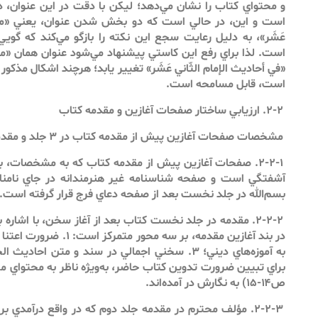
و محتواي كتاب را نشان مي‌دهد؛ ليكن با دقت در اين عنوان، در
است و اين، در حالي است كه دو بخش شدن عنوان، يعني «منتخب
عَشَر»، به دليل رعايت سجع اين نكته را بازگو مي‌كند كه گوي
است. لذا براي رفع اين كاستي پيشنهاد مي‌شود عنوان همان «منت
«في أحاديث الإمام الثّاني عَشَر» تغيير يابد؛ هرچند اشكال مذكور ب
است، قابل مسامحه است.
۲-۲. ارزيابي ساختار صفحات آغازين و مقدمه كتاب
مشخصات صفحات آغازين پيش از مقدمه كتاب در ۳ جلد و مقدمه جلد ۱ و ۲ عبارت است از:
۲-۲-۱. صفحات آغازين پيش از مقدمه كتاب كه به مشخصات، ب
آشفتگي است و صفحه شناسنامه غير هنرمندانه در جاي نامن
بسم‌الله در جلد نخست بعد از صفحه دعاي فرج قرار گرفته است.
۲-۲-۲. مقدمه در جلد نخست كتاب بعد از آغاز سخن، با اشار
به آموزه‌هاي ديني؛ ۳. سخني اجمالي در سند و متن اح
ص۱۴-۱۵) به نگارش در آمده‌اند.
۲-۲-۳. مؤلف محترم در مقدمه جلد دوم كه در واقع درآمدي ب