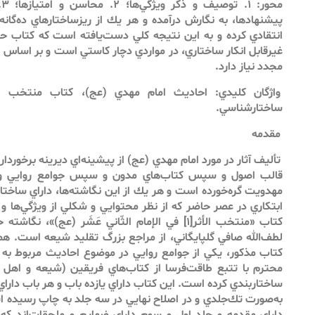
پيشنهادها، به نگارش درآمده و هر يك از ريزساختارهاي ده‌گان
انتقادي كرده و به اين نتيجه كلي دست‌يافته است كه كتاب حا
غيرقابل ‌انكار ساختاري، در مواردي دچار كاستي است و بر اساس 
مجدد نياز دارد.
واژگان كليدي: احاديث امام مهدي (عج)، كتاب منتخب الأث
ساختارشناسي.
مقدمه
تأليف آثار در مورد امام مهدي (عج) از پيشينه‌اي ديرينه برخورد
قالب اصول و سپس كتاب‌هاي مدون و سپس جوامع روايي و ت
مهدويت گره‌خورده است و هر يك از اين نگاشته‌ها، داراي ساخت
ابتكاري در عصر حاضر كه از نظر محتوايي و شكلي از ويژگي‌ها و ا
كتاب «منتخب الأثر[۱] في الإمام الثّاني عَشَر (عج)
لطف‌الله صافي گلپايگاني، از مراجع بزرگ تقليد شيعه است. هما
كتاب مذكور، يكي از جوامع روايي در موضوع احاديث مربوط به
محترم با تتبع طاقت‌فرسا از كتاب‌هاي فريقين (شيعه و اهل س
ساختاربندي كرده است. اين كتاب داراي يازده باب و هر باب دار
به‌صورت تك‌جلدي و در اصلاح نهايي در سه جلد به چاپ رسيده 