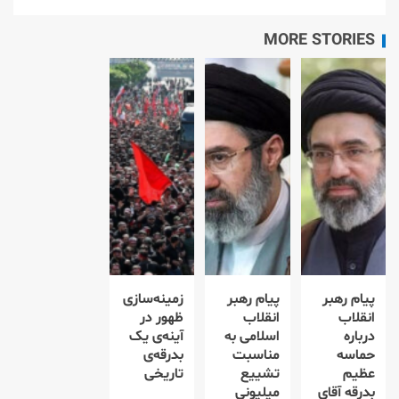
MORE STORIES
پیام رهبر
پیام رهبر
زمینه‌سازی
انقلاب
انقلاب
ظهور در
درباره
اسلامی به
آینه‌ی یک
حماسه
مناسبت
بدرقه‌ی
عظیم
تشییع
تاریخی
بدرقه آقای
میلیونی