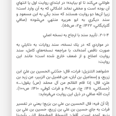
طولاني مي‌‌كند تا او بيايد»؛ در ابتداي روايت اول يا انتهاي
آن بوده است و مخفي نماند اشكالي كه به آن وارد است؛
زيرا آن‌‌ها دو روايت هستند كه سند يكي به ابن مسعود و
سند ديگري به ابو هريره منتهي مي‌‌شود» (صافي
گلپايگاني، ۱۴۲۲: ج‏۲، ص۵۵).
۲-۱-۴. تأييد سند با ارجاع به نسخه اصلي
در مواردي كه در يك نسخه، سند روايات به دلايلي به
صورت ناقص آمده‌اند، با مراجعه نسخه‌‌هاي كامل، سند
روايت اصلاح و از ضعف خارج شده است؛ مانند اين
روايت:
«شواهد التنزيل: فرات، قال: حدّثني الحسين بن عليّ ابن
زريع، و إسماعيل بن أبان، عن فضيل بن الزبير، عن زيد بن
عليّ، قال: إذا قام القائم من آل محمّد (ص) يقول:…»
(حسكاني، ۱۴۱۱: ج۱، ص۴۰۱ و فرات كوفي، ۱۴۱۰: ص۱۰۰).
آيت الله صافي در ذيل اين روايت مي‌‌فرمايد:
إلّا أنّ فيه: قال الحسين بن علي بن بزيع؛ يعني در تفسير
فرات به جاي حسين بن علي بن زريع، حسين بن علي بن
بزيع آمده است. أقول: النسخة المطبوعة التي بأيدينا