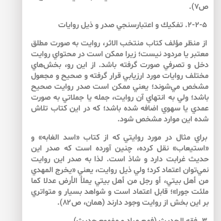
ص۷).
۲-۲-۵. تفكيك و اعتبارسنجي صدر و ذيل روايات
از منظر مؤلف كتاب منتخب الاثر، روايت به صورت مطلق
معتبر يا مردود نيست؛ زيرا ممكن است در محتواي روايت
دخل و تصرفي صورت گرفته باشد. از اين رو، بخش‌‌هاي
مختلف روايات مورد ارزيابي قرار گرفته و صحيح و مجعول
مشخص مي‌‌شوند؛ يعني ممكن است صدر روايت صحيح
باشد؛ ولي به انتهاي آن روايت، جمله يا جملاتي به صورت
عمدي يا سهوي اضافه شده باشد؛ كه در اين كتاب تلاش
شده اين موارد مشخص شود.
براي مثال در مورد روايتي كه از كتاب «اسد الغابه» و
«استيعاب» نقل كرده، چنين آورده است كه صدر اين
حديث غرابت دارد و شاذ است. لذا به صدر اين روايت
نمي‌‌توان اعتماد كرد؛ ولي ذيل روايت، يعني «يخرج المهدي
من أهل بيتي، أو رجل من أهل بيتي يملأ الأرض عدلا كما
ملئت جورا»؛ قابل اعتماد است و شواهد بسيار و متواتري
بر اين بخش از روايت وجود دارند (همان، ص۸۲).