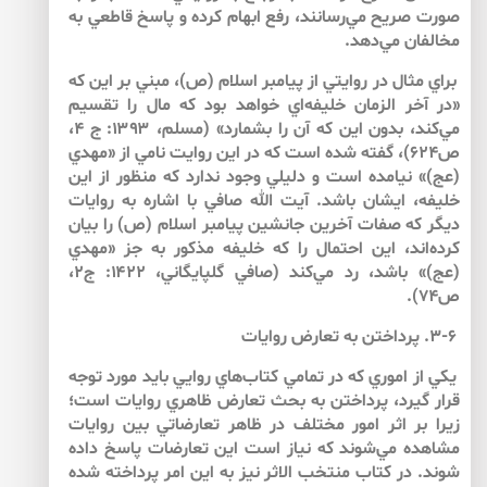
صورت صريح مي‌‌رسانند، رفع ابهام كرده و پاسخ قاطعي به
مخالفان مي‌‌دهد.
براي مثال در روايتي از پيامبر اسلام (ص)، مبني بر اين كه
«در آخر الزمان خليفه‌‌اي خواهد بود كه مال را تقسيم
مي‌‌كند، بدون اين كه آن را بشمارد» (مسلم، ۱۳۹۳: ج ۴،
ص۶۲۴)، گفته شده است كه در اين روايت نامي از «مهدي
(عج)» نيامده است و دليلي وجود ندارد كه منظور از اين
خليفه، ايشان باشد. آيت الله صافي با اشاره به روايات
ديگر كه صفات آخرين جانشين پيامبر اسلام (ص) را بيان
كرده‌‌اند، اين احتمال را كه خليفه مذكور به جز «مهدي
(عج)» باشد، رد مي‌كند (صافي گلپايگاني، ۱۴۲۲: ج‏۲،
ص۷۴).
۳-۶. پرداختن به تعارض روايات
يكي از اموري كه در تمامي كتاب‌هاي روايي بايد مورد توجه
قرار گيرد، پرداختن به بحث تعارض ظاهري روايات است؛
زيرا بر اثر امور مختلف در ظاهر تعارضاتي بين روايات
مشاهده مي‌‌شوند كه نياز است اين تعارضات پاسخ داده
شوند. در كتاب منتخب الاثر نيز به اين امر پرداخته شده