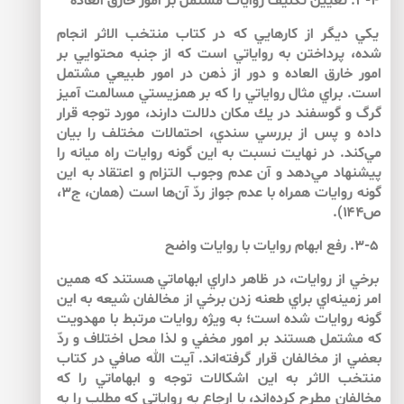
۳-۴. تعيين تكليف روايات مشتمل بر امور خارق العاده
يكي ديگر از كارهايي كه در كتاب منتخب الاثر انجام
شده، پرداختن به رواياتي است كه از جنبه محتوايي بر
امور خارق العاده و دور از ذهن در امور طبيعي مشتمل
است. براي مثال رواياتي را كه بر همزيستي مسالمت آميز
گرگ و گوسفند در يك مكان دلالت دارند، مورد توجه قرار
داده و پس از بررسي سندي، احتمالات مختلف را بيان
مي‌‌كند. در نهايت نسبت به اين گونه روايات راه ميانه را
پيشنهاد مي‌‌دهد و آن عدم وجوب التزام و اعتقاد به اين
گونه روايات همراه با عدم جواز ردّ آن‌‌ها است (همان، ج‏۳،
ص۱۴۴).
۳-۵. رفع ابهام روايات با روايات واضح
برخي از روايات، در ظاهر داراي ابهاماتي هستند كه همين
امر زمينه‌‌اي براي طعنه زدن برخي از مخالفان شيعه به اين
گونه روايات شده است؛ به ويژه روايات مرتبط با مهدويت
كه مشتمل هستند بر امور مخفي و لذا محل اختلاف و ردّ
بعضي از مخالفان قرار گرفته‌اند. آيت الله صافي در كتاب
منتخب الاثر به اين اشكالات توجه و ابهاماتي را كه
مخالفان مطرح كرده‌‌اند، با ارجاع به رواياتي كه مطلب را به