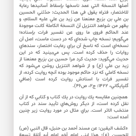
أصلها النسخة التي عمد ناسخها بإسقاط أسانيدها رعاية
للاختصار، فتراه يقول في هذا الحديث: حدّثني الحسين
بن علي بن بزيع معنعنا عن زيد بن علي عليه السلام، و
يظهر من شواهد التنزيل أنّ النسخة الكاملة كانت موجودة
عند الحاكم فروى ما روى عن تفسير فرات بإسناده؛
مي‌‌گويم: نسخه چاپ شده‌‌اي كه در دست ماست، اصل آن
نسخه‌‌اي است كه ناسخ آن براي رعايت اختصار، سندهاي
روايات را حذف كرده است. پس مي‌‌بينيد كه در اين
حديث مي‌‌گويد: حديث كرد مرا حسين بن بزيع معنعنا از
زيد بن علي (ع) و از شواهد التنزيل روشن مي‌‌شود كه
نسخه كاملي كه نزد حاكم موجود بوده آنچه روايت كرده، از
تفسير فرات با اسنادش روايت كرده است (صافي
گلپايگاني، ۱۴۲۲: ج۲، ص۴۶).
همچنين مقايسه يك روايت در يك كتاب و كتابي كه از آن
نقل كرده است، از ديگر روش‌‌هاي تأييد سند در كتاب
منتخب الاثر است. براي مثال در مورد روايت زير چنين
آمده است:
«كشف اليقين: عن مسند أحمد بن حنبل، قال النبي (ص)
للحسين (ع): هذا ابني إمام أخو إمام أبو أئمّة تسعة