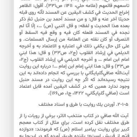
تاسعهم قائمهم (علامه حلي، ۱۴۱۱: ص۳۳۱). أقول: الظاهر
إخراج الحديث في كشف اليقين عن المسند لأنّه روى قبله
حديثا آخر عنه و قال: و من مسند أحمد بن حنبل ثمّ ذكر
بعده هذا الحديث و لفظه: و قال النبي (ص) …، إلّا أنّا لم
نجده في المسند فلعله كان فيه و وقع فيه السقط أو
التصرف أو كان نقله عن العلامة من إرسال المسلمات. و
على كل حال يكفي ذلك في اعتباره و الاعتماد به و أخرجه
الديلمي في إرشاد القلوب (ج۲، ص۳۳) و قال: هذا ابني
امام ابن امام … و أخرجه الديلمي في إرشاد القلوب (ج۲،
ص۳۳) و قال: هذا ابني إمام ابن إمام …؛ درباره اين روايت
آيت‌‌الله صافي‌‌گلپايگاني با بررسي كه انجام داده‌‌اند به اين
نتيجه رسيده‌‌اند كه اگر چه اين روايت در مسند حنبل
وجود ندارد همين كه در كشف اليقين آمده قابل اعتماد
است (صافي گلپايگاني، ۱۴۲۲، ج۱، ص۱۶۶).
۲-۱-۵. آوردن يك روايت با طرق و اسناد مختلف
آيت الله صافي در كتاب منتخب الاثر، برخي از رويات را از
طرق مختلف نقل كرده است. براي مثال از كتاب معجم
كبير براي روايت پيامبر اسلام (ص) كه فرمودند: «دوازده
قيّم از قريش است»؛ پانزده طريق آورده كه در اين‌جا به