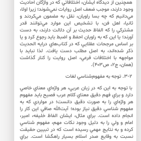
همچنين از ديدگاه ايشان، اختلافاتي كه در واژگان احاديث
وجود دارند، موجب ضعف اصل روايات نمي‌شوند؛ زيرا اولا،
مي‌‌دانيم كه چه بسا راويان، نقل به مضمون مي‌‌كردند و
ثانيا، اهل فن، با تشخيص اين موارد مي‌‌توانند قدر
مشتركي را كه الفاظ حديث بر آن دلالت دارند، به دست
آورند؛ يا اين كه به راويان احفظ و اضبط بايد رجوع كرد و يا
بر اساس مرجحات عقلايي كه در كتاب‌هاي درايه الحديث
ذكر شده‌اند، به اصل مطلب دست يافت. لذا نبايد با
مواجهه با اختلافات فرعي، اصل روايت را كنار گذاشت
(همان، ج‏۲، ص۴۰۳).
۳-۲. توجه به مفهوم‌شناسي لغات
با توجه به اين كه در زبان عربي، هر واژه‌‌اي معناي خاصي
دارد و براي فهم دقيق معناي كلام عرب فصيح بايد مفهوم
هر واژه‌‌اي را به صورت دقيق دانست؛ در مواردي كه به
مفهوم شناسي دقيق نياز بوده؛ آيت‌الله صافي اين كار را
انجام داده است. براي مثال، ايشان الفاظ خليفه، امير،
امام و ولي را به دليل وجود نكات مهم، مفهوم شناسي
كرده و به نتايج مهمي رسيده است كه در تبيين حقيقت
نسبت به وقايع صدر اسلام بسيار راهگشا است. براي