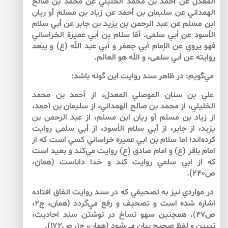
المعدل عن أحمد بن محمد الخليلي عن محمد بن صالح
الهمداني عن سليمان بن أحمد عن زياد بن مسلم أو ريان
ابن مسلم عن عبد الرحمن بن يزيد بن جابر عن أبي سلام
الأسود عن أبي سلمى. أمّا سلام بن أبي عميرة الخراساني
فهو يروي عن الإمام أبي جعفر و أبي عبد اللّه (ع) و يبعد
روايته عن أبي سلمى، و اللّه هو العالم.
مي‌‌گويم: در ظاهر سند روايت اين گونه باشد:
علي بن سنان الموصلي المعدل، از أحمد بن محمد
الخليلي، از محمد بن صالح الهمداني، از سليمان بن أحمد،
از زياد بن مسلم أو ريان ابن مسلم، از عبد الرحمن بن
يزيد، از جابر، از أبي سلام الأسود، از أبي سلمى روايت
كرده‌اند؛ اما سلام بن ابي عميره خراساني كسي است كه از
امام باقر (ع) و امام صادق (ع) روايت مي‌‌كند و بعيد است
كه از ابي سلمي روايت كند و خدا داناست (همان،
ص۲۴۰).
در مواردي نيز به تصحيفي كه در سند روايت اتفاق افتاده
اشاره شده است و تصحيف و رفع مي‌‌گردد (همان، ج‏۲،
ص۴۷). همچنين سهو نساخ در نوشتن سند احاديث،
تبيين و لفظ صحيح بيان مي‌‌شود (همان، ج‏۱، ص۱۷۲).