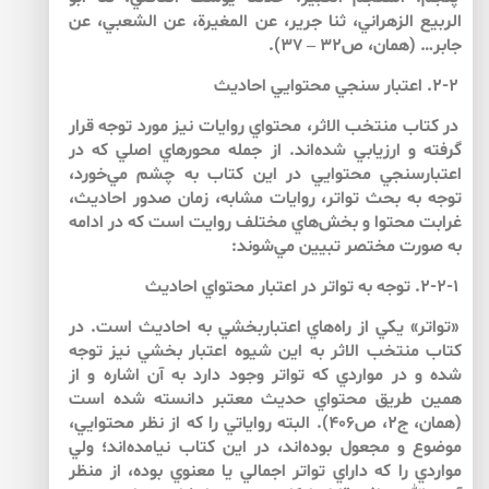
الربيع الزهراني، ثنا جرير، عن المغيرة، عن الشعبي، عن
جابر… (همان، ص۳۲ – ۳۷).
۲-۲. اعتبار سنجي محتوايي احاديث
در كتاب منتخب الاثر، محتواي روايات نيز مورد توجه قرار
گرفته و ارزيابي شده‌اند. از جمله محورهاي اصلي كه در
اعتبارسنجي محتوايي در اين كتاب به چشم مي‌‌خورد،
توجه به بحث تواتر، روايات مشابه، زمان صدور احاديث،
غرابت محتوا و بخش‌‌هاي مختلف روايت است كه در ادامه
به صورت مختصر تبيين مي‌‌شوند:
۲-۲-۱. توجه به تواتر در اعتبار محتواي احاديث
«تواتر» يكي از راه‌‌هاي اعتباربخشي به احاديث است. در
كتاب منتخب الاثر به اين شيوه اعتبار بخشي نيز توجه
شده و در مواردي كه تواتر وجود دارد به آن اشاره و از
همين طريق محتواي حديث معتبر دانسته شده است
(همان، ج‏۲، ص۴۰۶). البته رواياتي را كه از نظر محتوايي،
موضوع و مجعول بوده‌‌اند، در اين كتاب نيامده‌اند؛ ولي
مواردي را كه داراي تواتر اجمالي يا معنوي بوده، از منظر