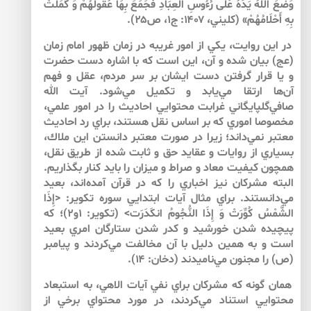
وَضَعَ اللَّهُ يَدَهُ عَلَى رُءُوسِ الْعِبَادِ فَجَمَعَ بِهَا عُقُولَهُمْ وَ كَمَلَتْ
بِهِ أَحْلَامُهُمْ» (كليني، ۱۴۰۷: ج‏۱، ص۲۵).
در اين روايت، يكي از امور غريبه در زمان ظهور امام زمان
(عج) بيان شده و آن، اين است كه با اشاره دست حضرت
و يا قرار گرفتن دست ايشان بر سر مردم، عقل و فهم
آن‌‌ها ارتقا مي‌يابد و تكميل مي‌‌شود. آيت الله
صافي‌‌گلپايگاني غرابت محتوايي احاديث را در امور علمي،
مخصوصا اموري كه بر اساس نقل هستند، براي رد احاديث
معتبر نمي‌‌داند؛ زيرا در صورت معتبر دانستن اين ملاك،
بسياري از روايات و عقايد حق و ثابت شده از طريق نقل،
همچون كيفيت معاد و صراط و ميزان را بايد كنار بگذاريم.
البته مشركان نيز اخباري را كه در قرآن آمده‌اند، بعيد
مي‌‌دانستند. براي مثال آيات ابتدايي سوره تكوير: <إِذَا
الشَّمْسُ كُوِّرَتْ وَ إِذَا النُّجُومُ انكَدَرَت> (تكوير: ۱و۲)؛ كه
پيچيده شدن خورشيد و كدر شدن ستارگان امري بعيد
است و به همين دليل با آن مخالفت مي‌‌كردند و پيامبر
(ص) را مجنون مي‌‌ناميدند (دخان: ۱۴).
همان گونه كه مشركان براي نفي آيات الاهي، به استبعاد
محتوايي استناد مي‌‌كردند، در مورد محتواي برخي از