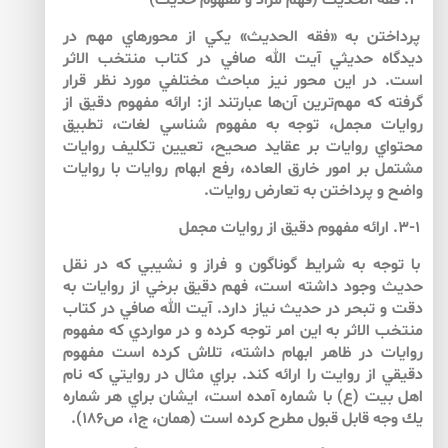
۳. فقه الحديث (فهم مراد و مفهوم حديث)
پرداختن به «فقه الحديث» يكي از محورهاي مهم در
ديدگاه حديثي آيت الله صافي در كتاب منتخب الاثر
است. در اين محور نيز مباحث مختلفي مورد نظر قرار
گرفته كه مهم‌‌ترين آن‌‌ها عبارتند از: ارائه مفهوم دقيق از
روايات مجمل، توجه به مفهوم شناسي لغات، تطبيق
محتواي روايات بر عقايد صحيح، تعيين تكليف روايات
مشتمل بر امور خارق العاده، رفع ابهام روايات با روايات
واضح و پرداختن به تعارض روايات.
۳-۱. ارائه مفهوم دقيق از روايات مجمل
با توجه به شرايط گوناگون و فراز و نشيبي كه در نقل
حديث وجود داشته است، فهم دقيق برخي از روايات به
دقت و تبحر در حديث نياز دارد. آيت الله صافي در كتاب
منتخب الاثر به اين امر توجه كرده و در مواردي كه مفهوم
روايات در ظاهر ابهام داشته، تلاش كرده است مفهوم
دقيقي از روايت را ارائه كند. براي مثال در روايتي كه نام
اهل بيت (ع) با شماره آمده است، ايشان براي هر شماره
يك وجه قابل قبول مطرح كرده‌ است (همان، ج‏۱، ص۱۸۶).