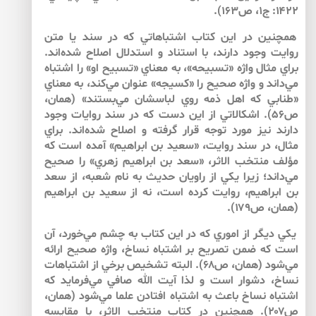
۱۴۲۲: ج‏۱، ص۱۶۳).
همچنين در اين كتاب اشتباهاتي كه در سند يا متن
روايت وجود دارند، با استناد و استدلال اصلاح شده‌اند.
براي مثال واژه «تسبيحه»، به معناي «تسبيح او» را اشتباه
مي‌‌داند و واژه صحيح را «كسيجه» عنوان مي‌كند، به معناي
«طنابي كه اهل ذمه روي لباسشان مي‌‌بستند» (همان،
ص۵۶). اشكالاتي از اين دست كه در سند روايات وجود
دارند نيز مورد توجه قرار گرفته و اصلاح شده‌اند. براي
مثال، در سند روايت، «سعيد بن ابراهيم» آمده است كه
مؤلف منتخب الاثر، «سعد بن ابراهيم زهري» را صحيح
مي‌داند؛ زيرا يكي از راويان حديث به نام شعبه، از سعد
بن ابراهيم، روايت كرده است، نه از سعيد بن ابراهيم
(همان، ص۱۷۹).
يكي ديگر از اموري كه در اين كتاب به چشم مي‌‌خورد، آن
است كه ضمن تصريح بر اشتباه نساخ، واژه صحيح ارائه
مي‌شود (همان، ص۶۸). البته تشخيص برخي از اشتباهات
نساخ، دشوار است و لذا آيت الله صافي مي‌‌فرمايد كه
اشتباه نساخ باعث به اشتباه افتادن علما مي‌‌شود (همان،
ص۲۰۷). همچنين در كتاب منتخب الاثر، با مقايسه