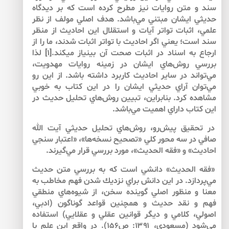
سند و متن روايات نيز مطرح كرده است كه بر ديدگاه
حديثي ايشان مبتني مي‌‌باشد. هدف اصلي مولف از نظر
علمي، اثبات تواتر آيات و استقلال اين احاديث از منظر
سند است؛ يعني اگر احاديث با تواتر اثبات شدند، ما را از
ارجاع به اسناد در اثبات صحت آن بي‎نياز مي‎كند.[۱] لذا
بررسي روش‌‌هاي ايشان در زمينه روايات مهدويت،
مي‌‌تواند در ساير احاديث كاربرد داشته باشد. از اين رو
مي‌‌توان آراي حديثي ايشان را در اين كتاب به خوبي
مشاهده كرد. بنابراين، تبيين روش‌‌هاي تحليل حديث در
اين كتاب داراي اهميت مي‌‌باشد.
در تحقيق پيش‌‌رو، روش‌‌هاي تحليل حديثي آيت الله
صافي در سه محور كلي «تصحيح نسخه‌ها»، «اعتبار سنجي
احاديث» و «فقه الحديث»، مورد بررسي قرار مي‌گيرند.
«فقه الحديث» دانشي است كه به بررسي متن حديث
مي‌پردازد. در اين دانش براي نزديك شدن فهم مخاطب به
معنا و منظور اصلي گوينده سخن، از شيوه‌هاي منطقي
فهم و نقد حديث و همچنين قواعد گوناگون (ادبي،
اصولي، كلامي و ديگر قوانين عقلي و عقلايي) استفاده
مي‌شود (مسعودي، ۱۳۹۱: ص۱۵۶). در واقع اين علم با