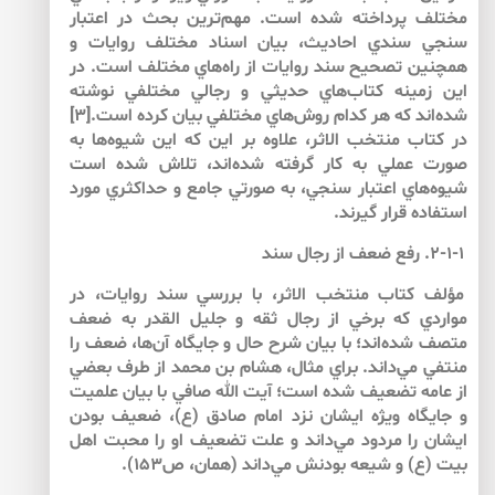
مختلف پرداخته شده است. مهم‌‌ترين بحث در اعتبار
سنجي سندي احاديث، بيان اسناد مختلف روايات و
همچنين تصحيح سند روايات از راه‌هاي مختلف است. در
اين زمينه كتاب‌هاي حديثي و رجالي مختلفي نوشته
شده‌اند كه هر كدام روش‌‌هاي مختلفي بيان كرده‌ است.[۳]
در كتاب منتخب الاثر، علاوه بر اين كه اين شيوه‌‌ها به
صورت عملي به كار گرفته شده‌اند، تلاش شده است
شيوه‌‌هاي اعتبار سنجي، به صورتي جامع و حداكثري مورد
استفاده قرار گيرند.
۲-۱-۱. رفع ضعف از رجال سند
مؤلف كتاب منتخب الاثر، با بررسي سند روايات، در
مواردي كه برخي از رجال ثقه و جليل القدر به ضعف
متصف شده‌‌اند؛ با بيان شرح حال و جايگاه آن‌‌ها، ضعف را
منتفي مي‌‌داند. براي مثال، هشام بن محمد از طرف بعضي
از عامه تضعيف شده است؛ آيت الله صافي با بيان علميت
و جايگاه ويژه ايشان نزد امام صادق (ع)، ضعيف بودن
ايشان را مردود مي‌‌داند و علت تضعيف او را محبت اهل
بيت (ع) و شيعه بودنش مي‌داند (همان، ص۱۵۳).