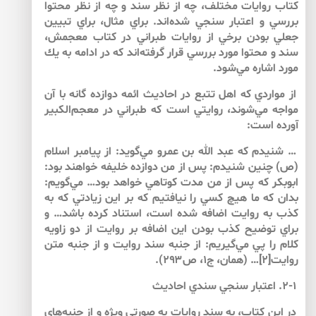
كتاب روايات مختلف، چه از نظر سند و چه از نظر محتوا
بررسي و اعتبار سنجي شده‌‌اند. براي مثال، براي تبيين
جعلي بودن برخي از روايات طبراني در كتاب معجمش،
سند و محتوا مورد بررسي قرار گرفته‌اند كه در ادامه به يك
مورد اشاره مي‌شود.
از مواردي كه اهل تتبع در احاديث ائمه دوازده گانه با آن
مواجه مي‌شوند، روايتي است كه طبراني در معجم‌الكبير
آورده است:
… شنيدم كه عبد الله بن عمرو مي‌‌گويد: از پيامبر اسلام
(ص) چنين شنيدم: پس از من دوازده خليفه خواهند بود:
ابوبكر كه پس از من مدت كوتاهي خواهد بود… مي‌‌گويم:
بدان كه ما هيچ كسي را نيافتيم كه بر اين زيادتي كه به
كذب به روايت اضافه شده است، استناد كرده باشد… و
براي توضيح كذب بودن اين اضافه بر روايت از دو زاويه
كلام را پي مي‌‌گيريم: از جنبه سند روايت و از جنبه متن
روايت[۲]… (همان، ج‏۱، ص۲۹۳).
۲-۱. اعتبار سنجي سندي احاديث
در اين كتاب، به سند روايات به صورتي ويژه و از جنبه‌هاي