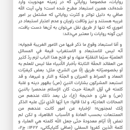
روايات، مخصوصا رواياتي كه در زمينه مهدويت وارد
شده‌اند، همين استبعاد مطرح شده است؛ ولي آيت الله
صافي به دليل تواتر و كثرت رواياتي كه مشتمل بر امور
غريبه هستند و نيز وثاقت راويان و عدم اعتبار استبعاد در
اموري كه تنها از طريق نقل مي‌‌توان به آن‌‌ها دست يافت،
اين گونه روايات را معتبر مي‌‌داند:
و أمّا استبعاد وقوع ما ذكر فيها من الامور الغريبة فجوابه:
أنّه ليس للاستبعاد و الاستغراب قيمة في المسائل
العلميّة سيّما النقليّة منها، و لو فتح هذا الباب لزم ردّ كثير
من العقائد الحقّة الثابتة بأخبار الأنبياء ممّا ليس للعلم به
أو بخصوصيّاته طريق إلّا من الشرع، مثل: بعض كيفيّات
المعاد و الصراط و الميزان و الجنّة و النار و غيرها، و قد
استبعد المشركون بشارات النبيّ (ص) بظهور دينه و غلبة
كلمته في أوّل البعثة حيث كان الإسلام منحصرا بالنبيّ
(ص) و عليّ و خديجة (ع)، بل يعد ذلك عندهم من
المحالات العاديّة، و لذا قالوا: «يا أيّها الّذي نزّل عليه الذكر
إنّك لمجنون»؛ لإخباره عن امور كانت عندهم من
الممتنعات بحسب العادة و الأسباب الظاهرة، و لكن لم
تمض إلّا أيّام معدودة حتّى جعل اللّه كلمته هي العليا، و
كلمة الّذين كفروا السفلى (صافي گلپايگاني، ۱۴۲۲: ج‏۲،