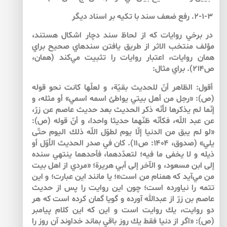
۲-۱-۳. رفع ضعف سند با تكيه بر اسناد ديگر
در برخي روايات كه از لحاظ سند دچار اشكال هستند،
مؤلف منتخب الاثر از طريق يافتن سندهاي صحيح براي
همان روايات، اعتبار روايات را تثبيت مي‌‌كند (همان،
ص۲۱۴). براي مثال:
أقول: الظاهر أنّ للحديث بقيّة، و لعلّها كانت نحو قوله
(ص): «رجل من أهل بيتي يواطئ اسمه اسمي» أو مثله، و
إنّما لم يذكرها لأنّه ذكر الحديث بعد حديث عاصم عن زرّ،
عن عبد اللّه، فكأنّه ظنّهما حديثا واحدا، و أنّ قوله (ص):
«لو لم يبق من الدنيا إلّا يوم لطوّل اللّه ذلك اليوم حتّى
يلي» (صدوق، ۱۴۰۴: ص۱۱). كان في صدر الحديث الأوّل أو
ذيله و لا يخفى ما فيه؛ لتعدّدهما، فأحدهما ينتهي سنده
إلى ابن مسعود، و الآخر إلى أبي هريرة؛ «مردي از اهل بيت
من مي‌‌آيد كه همنام من است»؛ يا مانند اين عبارت؛ و اين
تتمه را نياورده است؛ چون اين روايت را پس از حديث
عاصم بن زرّ از عبدالله آورده و گويا گمان كرده است كه هر
دو روايت، يك روايت است و اين كه اين كلام پيامبر
(ص): «اگر از دنيا فقط يك روز باقي بماند خداوند آن روز را