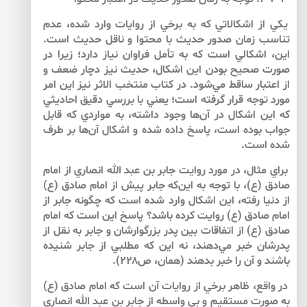
يكي از اشكالاتي كه به برخي از روايات وارد شده، عدم
تناسب زمان صدور حديث با محتوا و ناقل حديث است.
اين، اشكالي است كه به تأمل فراوان نياز دارد؛ زيرا در
صورت صحيح بودن اين اشكال، حديث نيز دچار ضعف و
از اعتبار ساقط مي‌‌شود. در كتاب منتخب الاثر نيز اين امر
مورد توجه قرار گرفته است؛ يعني با بررسي دقيق احاديثي
كه اين اشكال در آن‌ها وجود داشته، به مواردي كه قابل
جواب بوده است، پاسخ داده شده و اشكال آن‌ها بر طرف
شده است.
براي مثال، در مورد روايت جابر بن عبد الله انصاري از امام
صادق (ع)، با توجه به اين‌كه جابر پيش از امام صادق (ع)
از دنيا رفته، اين اشكال وارد شده است كه چگونه جابر از
امام صادق (ع) روايت كرده باشد؟ پاسخ اين است كه امام
صادق (ع) از اتفاقات بين پدر بزرگوارشان و جابر به نقل از
پدرشان خبر مي‌‌دهند، نه اين كه مطلبي از جابر شنيده
باشند و آن را خبر بدهند (همان، ص۲۲۸).
در واقع، ظاهر برخي از روايات آن است كه امام صادق (ع)
به صورت مستقيم و بي واسطه از جابر بن عبد الله انصاري