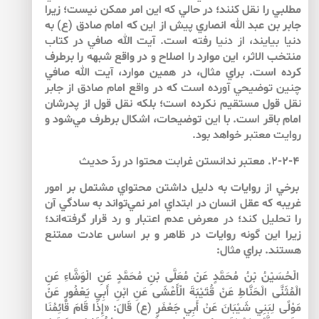
مطلبي را نقل كنند؛ در حالي كه اين امر ممكن نيست؛ زيرا
جابر بن عبد الله انصاري پيش از اين كه امام صادق (ع) به
دنيا بيايند، از دنيا رفته است. آيت الله صافي در كتاب
منتخب الاثر، اين موارد را اصلاح و در واقع شبهه را برطرف
كرده است. براي مثال، در همين موارد، آيت الله صافي
چنين توضيحي آورده است كه در واقع امام صادق از جابر
نقل قول مستقيم نكرده است؛ بلكه نقل قول از پدرشان
امام باقر است. با اين توضيحات، اشكال برطرف مي‌شود و
روايت معتبر خواهد بود.
۲-۲-۴. معتبر ندانستن غرابت محتوا در ردّ حديث
برخي از روايات به دليل داشتن محتواي مشتمل بر امور
غريبه كه عقل انسان در ابتداي امر نمي‌‌تواند به سادگي آن
را تحليل كند؛ در معرض عدم اعتبار و رد قرار گرفته‌‌اند؛
زيرا اين گونه روايات در ظاهر و بر اساس عادت ممتنع
هستند. براي مثال:
الْحُسَيْنُ بْنُ مُحَمَّدٍ عَنْ مُعَلَّى بْنِ مُحَمَّدٍ عَنِ الْوَشَّاءِ عَنِ
الْمُثَنَّى الْحَنَّاطِ عَنْ قُتَيْبَةَ الْأَعْشَى عَنِ ابْنِ أَبِي يَعْفُورٍ عَنْ
مَوْلًى لِبَنِي شَيْبَانَ عَنْ أَبِي جَعْفَرٍ (ع) قَالَ: «إِذَا قَامَ‏ قَائِمُنَا