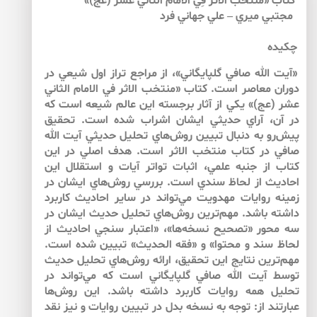
كتاب «منتخب الاثر فِي الامام الثّاني عشر (عج)»
مجتبي ميري – علي جهاني فرد
چكيده
«آيت الله صافي گلپايگاني»، از مراجع تراز اول شيعي در
دوران معاصر است. كتاب «منتخب الاثر في الامام الثاني
عشر (عج)» يكي از آثار برجسته اين عالم شيعه است كه
در آن، آراي حديثي ايشان اشراب شده است. تحقيق
پيش‌‌رو به دنبال تبيين روش‌‌هاي تحليل حديثي آيت الله
صافي در كتاب منتخب الاثر است. هدف اصلي در اين
كتاب از جنبه علمي، اثبات تواتر آيات و استقلال اين
احاديث از لحاظ سندي است. بررسي روش‌‌هاي ايشان در
زمينه روايات مهدويت مي‌‌تواند در ساير احاديث كاربرد
داشته باشد. مهم‌‌ترين روش‌‌هاي تحليل حديث ايشان در
سه محور «تصحيح نسخه‌ها»، «اعتبار سنجي احاديث از
لحاظ سند و محتوا» و «فقه الحديث» تبيين شده است.
مهم‌‌ترين نتايج اين تحقيق، ارائه روش‌‌هاي تحليل حديث
توسط آيت الله صافي گلپايگاني است كه مي‌‌تواند در
تحليل همه روايات كاربرد داشته باشد. اين روش‌‌ها
عبارتند از: توجه به نسخه بدل در تبيين روايات و نيز نقد