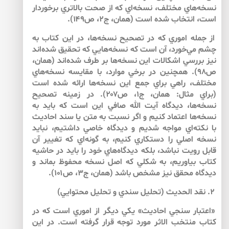
نسخه‌هاي مختلف، نسخه‌‌اي كه از صحت بالاتري برخوردار
است، انتخاب شده است (همان، ج‏۲، ص۱۴۹).
از جمله اموري كه در تصحيح نسخه‌ها، در اين كتاب به
چشم مي‌‌خورد، آن است كه نسخه‌‌هايي كه تحقيق شده‌‌اند
نيز بررسي اشكالات اين نسخه‌ها بر طرف شده‌اند (همان،
ص۹۸). همچنين در برخي موارد، با مقايسه نسخه‌‌هاي
مختلف، راهي براي جمع اين نسخه‌‌ها ارائه شده است
(براي مثال: همان، ج‏۱، ص۲۰۷). در زمينه تصحيح
نسخه‌ها، ديدگاه آيت الله صافي اين است كه بايد به
نسخه‌‌ها اعتماد كنيم و اگر نسبت به متن يا سند احاديث
با نكته‌اي مواجه شديم و ديدگاه خاصي داشتيم، نبايد
نسخه اصلي را دستكاري كنيم، به گونه‌‌اي كه تغيير آن
قابل رويت نباشد، بلكه ديدگاه‌هاي خود را بايد در حاشيه
كتاب بياوريم، به شكلي كه اصل نسخه محفوظ بماند و
ديدگاه محقق نيز مشخص باشد (همان، ج‏۳، ص۱۰۱).
۲. نقد الحديث (تحليل سندي و تحليل محتوايي)
«اعتبار سنجي احاديث» يكي ديگر از اموري است كه در
كتاب منتخب الاثر مورد توجه قرار گرفته است. در اين