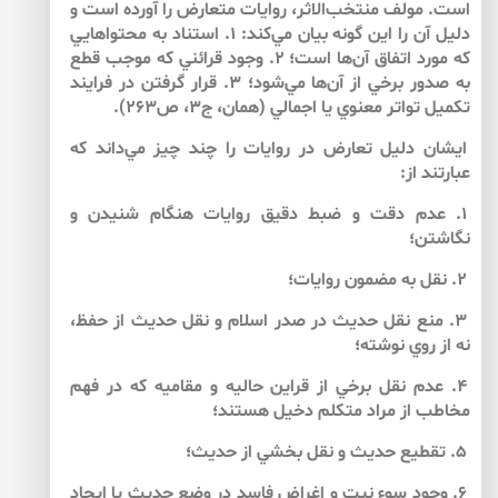
است. مولف منتخب‌الاثر، روايات متعارض را آورده است و
دليل آن را اين گونه بيان مي‌‌كند: ۱. استناد به محتواهايي
كه مورد اتفاق آن‌‌ها است؛ ۲. وجود قرائني كه موجب قطع
به صدور برخي از آن‌‌ها مي‌‌شود؛ ۳. قرار گرفتن در فرايند
تكميل تواتر معنوي يا اجمالي (همان، ج‏۳، ص۲۶۳).
ايشان دليل تعارض در روايات را چند چيز مي‌‌داند كه
عبارتند از:
۱. عدم دقت و ضبط دقيق روايات هنگام شنيدن و
نگاشتن؛
۲. نقل به مضمون روايات؛
۳. منع نقل حديث در صدر اسلام و نقل حديث از حفظ،
نه از روي نوشته؛
۴. عدم نقل برخي از قراين حاليه و مقاميه كه در فهم
مخاطب از مراد متكلم دخيل هستند؛
۵. تقطيع حديث و نقل بخشي از حديث؛
۶. وجود سوء نيت و اغراض فاسد در وضع حديث يا ايجاد