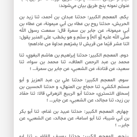
عنوان نمونه پنج طريق بيان مي‌‌شوند:
يكم. المعجم الكبير: حدثنا عبدان بن أحمد، ثنا زيد بن
الحريش، حدثنا روح بن عطاء بن أبي ميمونة، عن عطاء بن
أبي ميمونة، عن جابر بن سمرة قال: سمعت رسول اللّه
صلّى اللّه عليه [و آله‏] و سلّم و هو يخطب على المنبر يقول:
اثنا عشر قيّما من قريش لا يضرّهم عداوة من عاداهم؛
دوم. المعجم الكبير: حدثنا إبراهيم بن هاشم البغوي، ثنا
محمد بن عبد الرحمن العلاف، ثنا محمد بن سواء، ثنا
سعيد، عن قتادة، عن الشعبي، عن جابر بن سمرة… ؛
سوم. المعجم الكبير: حدثنا علي بن عبد العزيز و أبو
مسلم الكشي، ثنا حجاج بن المنهال، و حدثنا الحسين بن
إسحاق التستري، حدثنا أبو الربيع الزهراني قالا: ثنا حمّاد
بن زيد، ثنا مجالد، عن الشعبي، عن جابر… ؛
چهارم. المعجم الكبير: حدثنا عبيد بن غنام، ثنا أبو بكر
بن أبي شيبة، ثنا أبو اسامة، عن مجالد، عن الشعبي، عن
جابر… ؛
پنجم. المعجم الكبير: حدثنا يوسف القاضي، ثنا ابو