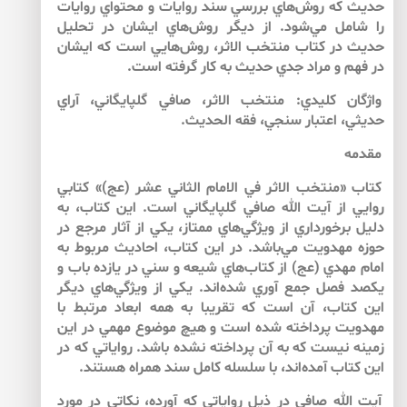
حديث كه روش‌‌هاي بررسي سند روايات و محتواي روايات
را شامل مي‌شود. از ديگر روش‌‌هاي ايشان در تحليل
حديث در كتاب منتخب الاثر، روش‌‌هايي است كه ايشان
در فهم و مراد جدي حديث به كار گرفته‌‌ است.
واژگان كليدي: منتخب الاثر، صافي گلپايگاني، آراي
حديثي، اعتبار سنجي، فقه الحديث.
مقدمه
كتاب «منتخب الاثر في الامام الثاني عشر (عج)» كتابي
روايي از آيت الله صافي گلپايگاني است. اين كتاب، به
دليل برخورداري از ويژگي‌‌هاي ممتاز، يكي از آثار مرجع در
حوزه مهدويت مي‌‌باشد. در اين كتاب، احاديث مربوط به
امام مهدي (عج) از كتاب‌هاي شيعه و سني در يازده باب و
يكصد فصل جمع آوري شده‌اند. يكي از ويژگي‌‌هاي ديگر
اين كتاب، آن است كه تقريبا به همه ابعاد مرتبط با
مهدويت پرداخته شده است و هيچ موضوع مهمي در اين
زمينه نيست كه به آن پرداخته نشده باشد. رواياتي كه در
اين كتاب آمده‌اند، با سلسله كامل سند همراه هستند.
آيت الله صافي در ذيل رواياتي كه آورده، نكاتي در مورد