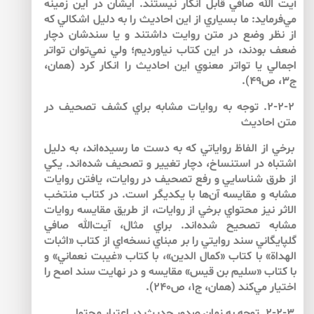
آيت الله صافي قابل انكار نيستند. ايشان در اين زمينه
مي‌‌فرمايد: ما بسياري از اين احاديث را به دليل اشكالي كه
از نظر وضع در متن روايت داشتند و يا سندشان دچار
ضعف بودند، در اين كتاب نياورديم؛ ولي نمي‌‌توان تواتر
اجمالي يا تواتر معنوي اين احاديث را انكار كرد (همان،
ج‏۳، ص۴۹).
۲-۲-۲. توجه به روايات مشابه براي كشف تصحيف در
متن احاديث
برخي از الفاظ رواياتي كه به دست ما رسيده‌اند، به دليل
اشتباه در استنساخ، دچار تغيير و تصحيف شده‌‌اند. يكي
از طرق شناسايي و رفع تصحيف در روايات، يافتن روايات
مشابه و مقايسه آن‌‌ها با يكديگر است. در كتاب منتخب
الاثر نيز محتواي برخي از روايات، از طريق مقايسه روايات
مشابه تصحيح شده‌اند. براي مثال، آيت‌الله صافي
گلپايگاني سند روايتي را بر مبناي نسخه‌اي از كتاب «اثبات
الهداة» با كتاب «كمال الدين»، با كتاب «غيبت نعماني» و
با كتاب «سليم بن قيس» مقايسه و در نهايت سند اصح را
اختيار مي‌‌كند (همان، ج‏۱، ص۲۴۰).
۲-۲-۳. توجه به زمان صدور حديث در اعتبار محتوا