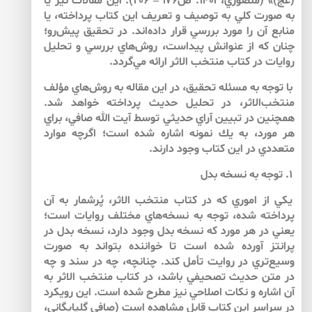
(عج)» (منصوري، ۱۴۰۱: ص۱۷۶ – ۲۰۶). اين مقالات نيز يا
به صورت كلي به توصيف و تعريف اين كتاب پرداخته، يا
منابع آن را مورد بررسي قرار داده‌اند. در تحقيق پيش‌رو؛
چنان كه از عنوانش پيداست، روش‌هاي بررسي و تحليل
روايات در كتاب منتخب الاثر ارائه مي‌گردد.
با توجه به مسئله تحقيق، در اين مقاله به روش‌‌هاي مؤلف
منتخب‌الاثر، در تحليل حديث پرداخته خواهد شد.
همچنين در تبيين آراي حديثي توسط آيت الله صافي، براي
هر مورد، به يك نمونه اشاره شده است؛ اگرچه موارد
متعددي در اين كتاب وجود دارند.
۱. توجه به نسخه بدل
يكي از اموري كه در كتاب منتخب الاثر، پُرشمار به آن
پرداخته شده، توجه به نسخه‌‌هاي مختلف روايات است؛
يعني در هر مورد كه نسخه بدل وجود دارد، نسخه بدل در
پرانتز آورده شده است تا خواننده بتواند به صورت
وسيع‌‌تري در روايت تأمل كند. چنانچه، چه در سند و چه
در متن حديث تصحيفي باشد، در كتاب منتخب الاثر به
آن اشاره و نكات اصلاحي نيز مطرح شده است. اين رويكرد
در سراسر اين كتاب قابل مشاهده است (صافي گلپايگاني،