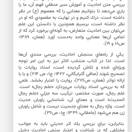
بررسي متن احاديث و آموزش سير منطقي فهم آن، ما را
ياري مي‌‌دهد تا بتوانيم معنايي را كه معصوم (ع) در نظر
داشته است، درك كنيم و در نهايت به مقصودي كه او در
نظر داشته است، برسيم همچنين با دانستن اين علم
مي‌‌توان بين احاديث متعارض، به گونه‌‌اي برخورد كرد كه از
تمامي آن‌‌ها معنايي واحد به‌دست آورد (همان، ۱۳۸۹:
ص۱۸ و ۱۹).
يكي از راه‌‌هاي سنجش احاديث، بررسي سندي آن‌‌ها
است. لذا در كتاب منتخب الاثر نيز به اين امر توجه
ويژه‌‌اي شده و تلاش گرديده است، اسناد روايات يا
تصحيح شوند (صافي گلپايگاني، ۱۴۲۲: ج‏۱، ص ۲۱۴) و يا با
ارائه تواتر (همان، ص۲۷۶)، روايت را اعتبار بخشد. علمي
كه به بررسي اسناد روايات مي‌‌پردازد «علم رجال» است.
علم رجال، صورت مختصر، تركيب سه جزئي «علم رجال
الحديث» است و معناي آن، شناسايي راويان حديث
است. واژه رجال به معناي جنسيت نيست و شامل راويان
زن هم مي‌شود (مامقاني، ۱۳۴۹: ج۱، ص۳۶).
بنابراين، براي بررسي يك اثر حديثي بايد به جوانب
مختلفي كه در شناخت و اعتبار سنجي احاديث دخيل