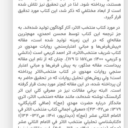
هستند، پرداخته شود. لذا در اين تحقيق نيز تلاش شده
است از ابعاد مختلفي كه ذكر شد، اين كتاب مورد تدقيق
قرار گيرد.
در مورد كتاب منتخب الاثر، آثار گوناگون توليد شده‌اند. به
جز ترجمه اين كتاب توسط محسن احمدي، مهم‌‌ترين
مقاله‌‌اي كه در اين زمينه توليد شده است، مقاله
«پيش‌فرض‌ها و مباني اعتبارسنجي روايات مهدوي در
كتاب شريف منتخب‌الاثر»، اثر احمد كريمي است (دانشي
و كريمي، ۱۴۰۰: ص۱۵۷ تا ۱۷۹). چنان كه از نام اين مقاله
پيداست، مقاله مذكور، به پيش فرض‌‌ها و مباني اعتبار
سنجي روايات مهدوي در كتاب منتخب‌الاثر پرداخته
است؛ ولي روش‌‌هاي تحليل روايات كه در تحقيق حاضر به
آن پرداخته شده، در اين مقاله كم‌‌تر مورد بحث قرار گرفته
است. البته برخي مقالات نيز در معرفي كلي اين اثر
گرانسنگ نوشته شده‌اند، مانند مقاله «منتخب الاثر، اثري
ماندگار درباره حضرت مهدي (عج)» (صافي گلپايگاني،
۱۳۷۹: ص۴۲- ۴۳)؛ «معرفي اجمالي كتاب منتخب الاثر في
الامام الثاني عشر (عج)» (ديدارپور، ۱۴۰۱: ص۱۳۲- ۱۳۴)؛
«كتابشناسي تحليلي منتخب الاثر في الامام الثاني عشر