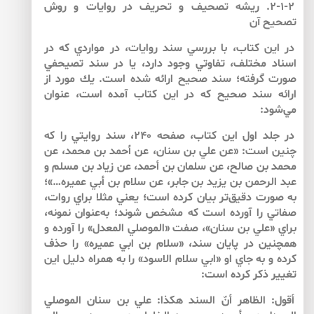
۲-۱-۲. ريشه تصحيف و تحريف در روايات و روش
تصحيح آن
در اين كتاب، با بررسي سند روايات، در مواردي كه در
اسناد مختلف، تفاوتي وجود دارد، يا در سند تصيحفي
صورت گرفته؛ سند صحيح ارائه شده است. يك مورد از
ارائه سند صحيح كه در اين كتاب آمده است، عنوان
مي‌شود:
در جلد اول اين كتاب، صفحه ۲۴۰، سند روايتي را كه
چنين است: «عن علي بن سنان، عن أحمد بن محمد، عن
محمد بن صالح، عن سلمان بن أحمد، عن زياد بن مسلم و
عبد الرحمن بن يزيد بن جابر، عن سلام بن أبي عميره…»؛
به صورت دقيق‌‌تر بيان كرده است؛ يعني مثلا براي روات،
صفاتي را آورده است كه مشخص شوند؛ به‌عنوان نمونه،
براي «علي بن سنان»، صفت «الموصلي المعدل» را آورده و
همچنين در پايان سند، «سلام بن ابي عميره» را حذف
كرده و به جاي او «ابي سلام الاسود» را به همراه دليل اين
تغيير ذكر كرده است:
أقول: الظاهر أنّ السند هكذا: علي بن سنان الموصلي