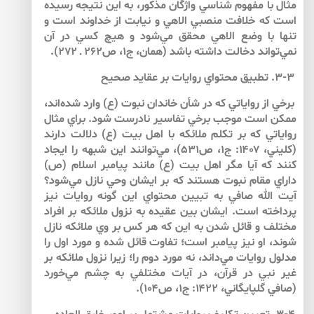
مثال با مفهوم شناسي واژگان مذكور، به اين نتيجه رسيده‌‌
است كه خلافت منصبي الاهي و نيابت از خداوند است و
تنها با وضع الاهي محقق مي‌‌شود و هيچ كسي در آن
نمي‌‌تواند دخالت داشته باشد (همان، ج‏۱، ص۲۶۲ ـ ۲۷۲).
۳-۳. تطبيق محتواي روايات بر عقايد صحيح
برخي از رواياتي كه در شأن خاندان نبوت (ع) وارد شده‌اند،
ممكن است موجب برخي تفاسير نادرست شود. براي مثال
رواياتي كه بر تكلم ملائكه با اهل بيت (ع) دلالت دارند
(كليني، ۱۴۰۷: ج۱، ص۵۳۱)، مي‌‌توانند اين شبهه را ايجاد
كنند كه آيا مگر اهل بيت (ع) مانند پيامبر اسلام (ص)
داراي مقام نبوت هستند كه بر ايشان وحي نازل مي‌شود؟
آيت الله صافي به تبيين محتواي اين گونه روايات نيز
پرداخته است. ايشان بين عقيده به نزول ملائكه بر افراد
مختلف و قائل شدن به اين كه هر كس بر وي ملائكه نازل
شوند، او نيز پيامبر است؛ تفاوت قائل شده و مورد اول را
مدلول روايات مي‌‌داند، نه مورد دوم را؛ زيرا نزول ملائكه بر
غير نبي در قرآن، در آيات مختلفي به چشم مي‌‌خورد
(صافي گلپايگاني، ۱۴۲۲: ج‏۱، ص۱۰۴).