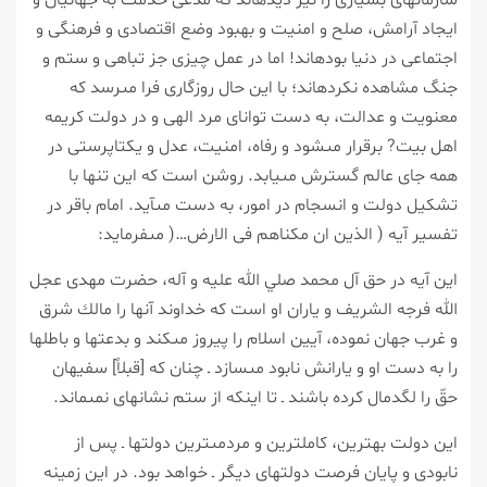
ايجاد آرامش، صلح و امنيت و بهبود وضع اقتصادى و فرهنگى و
اجتماعى در دنيا بوده‏اند! اما در عمل چيزى جز تباهى و ستم و
جنگ مشاهده نكرده‏اند؛ با اين حال روزگارى فرا مى‏رسد كه
معنويت و عدالت، به دست تواناى مرد الهى و در دولت كريمه
اهل بيت? برقرار مى‏شود و رفاه، امنيت، عدل و يكتاپرستى در
همه جاى عالم گسترش مى‏يابد. روشن است كه اين تنها با
تشكيل دولت و انسجام در امور، به دست مى‏آيد. امام باقر در
تفسير آيه ( الذين ان مكناهم فى الارض…( مى‏فرمايد:
اين آيه در حق آل محمد صلي الله عليه و آله، حضرت مهدى عجل
الله فرجه الشريف و ياران او است كه خداوند آنها را مالك شرق
و غرب جهان نموده، آيين اسلام را پيروز مى‏كند و بدعت‏ها و باطل‏ها
را به دست او و يارانش نابود مى‏سازد ـ چنان كه [قبلاً] سفيهان
حقّ را لگدمال كرده باشند ـ تا اينكه از ستم نشانه‏اى نمى‏ماند.
اين دولت بهترين، كامل‏ترين و مردمى‏ترين دولت‏ها ـ پس از
نابودى و پايان فرصت دولت‏هاى ديگر ـ خواهد بود. در اين زمينه