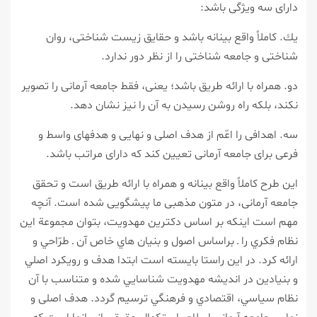
داراى سه ويژگى باشد:
يك. كاملاً واقع بينانه باشد و حقايق زيست شناختى، روان
شناختى و جامعه شناختى را از نظر دور ندارد.
دو. همراه با ارائه طريق باشد؛ يعنى، فقط جامعه آرمانى را تصوير
نكند، بلكه راه روشن رسيدن به آن را نيز نشان دهد.
سه. اهدافى را اعّم از هدف اصلى و نهايى و هدف‏هاى واسط و
فرعى براى جامعه آرمانى تعيين كند كه داراى مراتب باشد.
اين طرح كاملاً واقع بينانه و همراه با ارائه طريق است و تحقق
جامعه آرمانى، در متون مذهبى ما پيش‏گويى شده است. آنچه
مهم است اينكه بر اساس دكترين مهدويت، بتوان مجموعة اين
نظام فكري را ـ براساس اصول و بنيان هاي خاص آن ـ طرّاحي و
ارائه كرد. در اين راستا بايسته است ابتدا هدف و رويكرد اصلي
و بنيادين در انديشه مهدويت شناسايي شده و متناسب با آن
نظام سياسي، اقتصادي و فرهنگي ترسيم گردد. هدف اصلى و