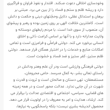
وخودسازى اخلاقى دعوت مى‏كند. اقتدار و نفوذ فراوان و فراگيرى
دارد و ريشه ظلم و ستم و فساد را از بين مى‏ برد. مبتنى بر
برهان و استدلال عقلى، دلايل وحجّت‏هاى دينى و حكمت و دانش
است. كامل‏ترين خلافت الهى بر روى زمين بوده و رهبر و پيشواى
آن، منصوب از سوى خدا است. با مردم رابطه‏اى دوستانه و
ولايت مدارانه دارد و با آنها بر اساس كرامت ذاتى و اخلاق
انسانى برخورد مى‏ كند. دولتى فراملّى و فرامرزى است و تمامى
امكانات منابع و خدمات را در اختيار همگان قرار مى‏دهد. دولتى
ظلم ستيز، كفر ستيز و ضد فساد و خشونت است.
دولتى فرهنگى وارزشى است ودر آن علم وهنر ودانش در
راستاى تعالى بشر، به كمال مى‏رسد. حامى محرومان،
مستضعفان، تهى دستان و صالحان است و ثروت و قدرت و
شهرت در آن جايى ندارد. عدالت محور است و در همه زمينه
‏هاى قضايى، سياسى، اجتماعى و اقتصادى عدالت را برقرار مى‏
كند. ارشاد، هدايت و امر به معروف را در اولويت قرار مى‏ دهد.
محصول انديشه بشرى نيست؛ بلكه پاسخگويى به نيازها،