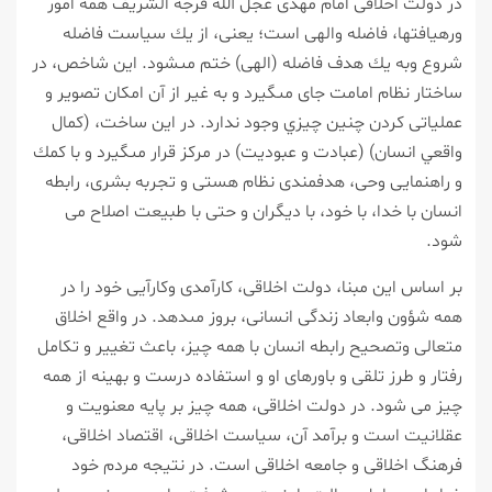
در دولت اخلاقى امام مهدى عجل الله فرجه الشريف همه امور
ورهيافت‏ها، فاضله والهى است؛ يعنى، از يك سياست فاضله
شروع وبه يك هدف فاضله (الهى) ختم مى‏شود. اين شاخص، در
ساختار نظام امامت جاى مى‏گيرد و به غير از آن امكان تصوير و
عملياتى كردن چنين چيزي وجود ندارد. در اين ساخت، (كمال
واقعي انسان) (عبادت و عبوديت) در مركز قرار مى‏گيرد و با كمك
و راهنمايى وحى، هدف‏مندى نظام هستى و تجربه بشرى، رابطه
انسان با خدا، با خود، با ديگران و حتى با طبيعت اصلاح مى‏
شود.
بر اساس اين مبنا، دولت اخلاقى، كارآمدى وكارآيى خود را در
همه شؤون وابعاد زندگى انسانى، بروز مى‏دهد. در واقع اخلاق
متعالى وتصحيح رابطه انسان با همه چيز، باعث تغيير و تكامل
رفتار و طرز تلقى و باورهاى او و استفاده درست و بهينه از همه
چيز مى ‏شود. در دولت اخلاقى، همه چيز بر پايه معنويت و
عقلانيت است و برآمد آن، سياست اخلاقى، اقتصاد اخلاقى،
فرهنگ اخلاقى و جامعه اخلاقى است. در نتيجه مردم خود