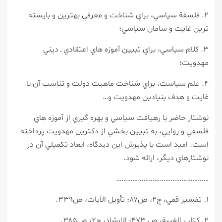
۲. فلسفة سياسي، براي شناخت و معرفي بهترين و بايسته
ترين غايت و سامان سياسي؛
۳. كلام سياسي، براي تبيين آموزه هاي اعتقادي ـ ديني
مهدويت؛
۴. علم سياست، براي شناخت ماهيت دولت و تناسب آن با
غايت و هدف بنيادين مهدويت و…
نوشتار حاضر با رهيافت سياسي و بهره گيري از آموزه هاي
فلسفي و روايي، به تبيين بخشي از دكترين مهدويت پرداخته
است. اميد است با پذيرش اين ديدگاه، ابعاد تكميلي آن در
نوشتارهاي ديگر، ارائه شود.
……………………………………………
۱. تفسير قمي، ج۲، ص۸۷؛ تأويل الآيات، ص۳۳۹.
۲. كتاب الغيبة، ص ۴۷۳؛ الارشاد، ج۲، ص۳۸۵.