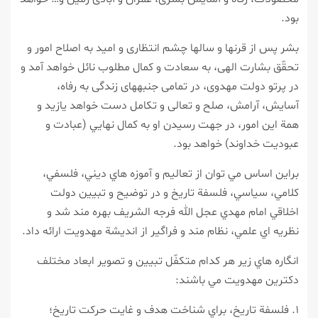
بود.
بشر پس از قرن‏ها و سال‏ها چشم انتظارى و اميد به اصلاح امور و
تحقّق بشارت الهى، به سعادت و كمال مطلوب نائل خواهد آمد و
در پرتو دولت مهدوى، در تمامى جنبه‏هاى زندگى به رفاه،
آسايش، آرامش، صلح و تعالى و تكامل دست خواهد يازيد و
همة اين امور، در جهت رسيدن او به كمال نهايي (عبادت و
عبوديت خداوند) خواهد بود.
براين اساس مي توان از تعاليم و آموزه هاي ديني، فلسفي،
كلامي، سياسي، فلسفة تاريخ و در توضيح و تبيين دولت
اخلاقي امام مهدي عجل الله فرجه الشريف بهره مند شد و
نظريه اي علمي، نظام مند و فراگير از انديشة مهدويت ارائه داد.
انگاره هاي زير هر كدام متكفّل تبيين و تصوير ابعاد مختلف
دكترين مهدويت مي باشند:
۱. فلسفة تاريخ، براي شناخت هدف و غايت حركت تاريخ؛