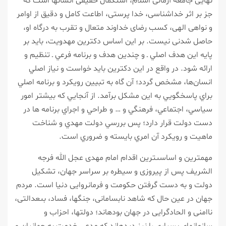
نهايى جامعه آرمانى اسلام، استكمال حقيقى انسان‏ها است كه
جز بر اثر خداشناسى، خدا پرستى، اطاعت كامل و دقيق از اوامر
و نواهى الهى، كسب رضاى خداوند متعال و تقرب به درگاه او،
حاصل شدنى نيست. بر اين اساس دكترين مهدويت، بايد بر
پايه اين هدف اصلي ـ و چندين هدف و برنامه فرعي ـ تنظيم و
ارائه شود. در واقع در اين دكترين بايد خواست و نياز اصلي
انسان‌ها، مشخص گردد؛ آن گاه به تبيين رويكرد و برنامه اصلي
براي پاسخگويي به اين مشكل برآمد. از آنجايي كه بيشتر امور
سياسي، اجتماعي، فرهنگي و … و طراحي و اجراي برنامه ها در
دست دولت قرار دارد؛ پس بررسي دولت مهدي و شناخت
ماهيت و رويكرد آن امري بايسته و ضروري است.
مهم‏ترين و اساسى‏ترين اقدام امام مهدى عجل الله فرجه
الشريف پس از پيروزى و سيطره بر سراسر جهان، تشكيل
دولت و به دست گرفتن حكومت و فرمانروايى دنيا است. مردم
جهان در عين حال كه شاهد نابسامانى، جنگ‏ها، فساد، بى‏عدالتى،
ناامنى و الحادگرايى در جهان بوده‏اند؛ دولت‏ها، احزاب و
سازمان‏هاى بسيارى را نيز ديده‏اند كه مدعى خدمت به جهانيان و