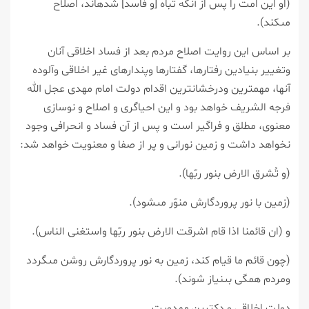
(او اين امت را پس از آنكه تباه [و فاسد] شده‏اند، اصلاح
مى‏كند).
بر اساس اين روايت اصلاح مردم بعد از فساد اخلاقى آنان
وتغيير بنيادين رفتارها، گفتارها وپندارهاى غير اخلاقى وآلوده
آنها، مهم‏ترين ودرخشان‏ترين اقدام دولت امام مهدى عجل الله
فرجه الشريف خواهد بود و اين احياگرى و اصلاح و نوسازى
معنوى، مطلق و فراگير است و پس از آن فساد و انحرافى وجود
نخواهد داشت و زمين نورانى و پر از صفا و معنويت خواهد شد:
(و تُشرق الارض بنور ربّها).
(زمين با نور پروردگارش منوّر مى‏شود).
و (ان قائمنا اذا قام اشرقت الارض بنور ربّها واستغنى الناس).
(چون قائم ما قيام كند، زمين به نور پروردگارش روشن مى‏گردد
ومردم همگى بى‏نياز شوند).
دولت اخلاقي و دكترين مهدويت