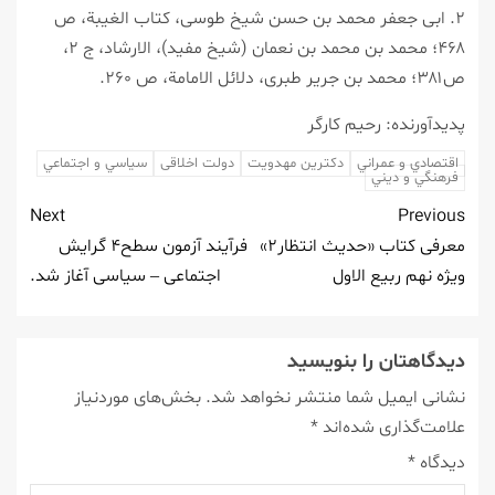
۲. ابى جعفر محمد بن حسن شيخ طوسى، كتاب الغيبة، ص
۴۶۸؛ محمد بن محمد بن نعمان (شيخ مفيد)، الارشاد، ج ۲،
ص۳۸۱؛ محمد بن جرير طبرى، دلائل الامامة، ص ۲۶۰.
پدیدآورنده: رحیم كارگر
اقتصادي و عمراني
دكترين مهدويت
دولت اخلاقی
سياسي و اجتماعي
فرهنگي و ديني
Next
Previous
معرفی كتاب «حدیث انتظار۲»
فرآیند آزمون سطح۴ گرایش
ویژه نهم ربیع الاول
اجتماعی – سیاسی آغاز شد.
دیدگاهتان را بنویسید
نشانی ایمیل شما منتشر نخواهد شد.
بخش‌های موردنیاز
علامت‌گذاری شده‌اند
*
دیدگاه
*