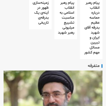
پیام رهبر
پیام رهبر
زمینه‌سازی
انقلاب
انقلاب
ظهور در
درباره
اسلامی به
آینه‌ی یک
حماسه
مناسبت
بدرقه‌ی
عظیم
تشییع
تاریخی
بدرقه آقای
میلیونی
شهید
رهبر شهید
ایران و
تبیین
مسائل
مهم کشور
متفرقه