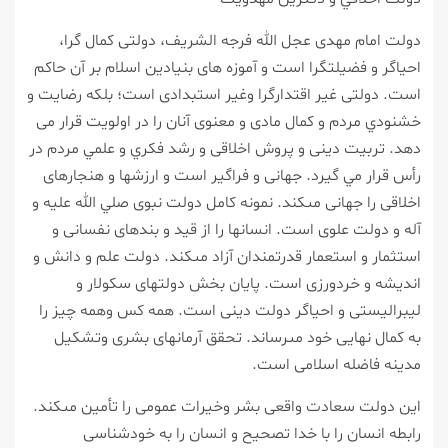
دولت امام مهدى عجل الله فرجه الشريف، دولتى كمال گرا،
احياگر و فضيلت‏گرا است و آموزه ‏هاى بنيادين اسلام بر آن حاكم
است. دولتى غير اقتدارگرا وغير استبدادى است؛ بلكه رضايت و
خشنودي مردم و كمال مادى و معنوى آنان را در اولويت قرار مى
‏دهد. تربيت دينى و پروش اخلاقى و رشد فكري و علمي مردم در
رأس قرار مي گيرد. جهانى و فراگير است و ارزش‏ها و هنجارهاى
اخلاقى را جهانى مى‏كند. نمونه كامل دولت نبوى صلي الله عليه و
آله و دولت علوی است. انسان‏ها را از قيد و بندهاى نفسانى و
استثمار و استعمار قدرتمندان آزاد مى‏كند. دولت علم و دانش و
انديشه و خردورزى است. پايان بخش دولت‏هاى سكولار و
ليبراليستى و احياگر دولت دينى است. همه كس وهمه چيز را
به كمال نهايى خود مى‏رساند. تحقق آرمان‏هاى بشرى وتشكيل
مدينه فاضله اسلامى است.
اين دولت سعادت واقعى بشر وخيرات عمومى را تأمين مى‏كند.
رابطه انسان را با خدا تصحيح و انسان را به خودشناسى