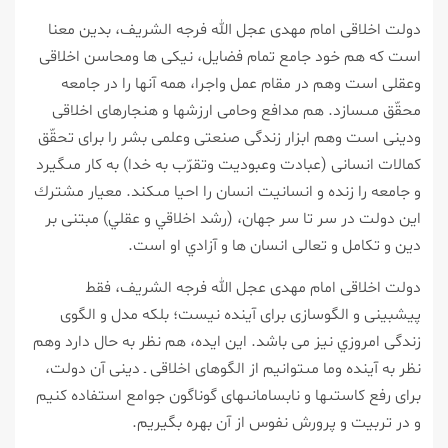
دولت اخلاقى امام مهدى عجل الله فرجه الشريف، بدين معنا
است كه هم خود جامع تمام فضايل، نيكى ‏ها ومحاسن اخلاقى
وعقلى است وهم در مقام عمل واجرا، همه آنها را در جامعه
محقّق مى‏سازد. هم مدافع وحامى ارزش‏ها و هنجارهاى اخلاقى
ودينى است وهم ابزار زندگى صنعتى وعلمى بشر را براى تحقّق
كمالات انسانى (عبادت وعبوديت وتقرّب به خدا) به كار مى‏گيرد
و جامعه را زنده و انسانيت انسان را احيا مى‏كند. معيار مشترك
اين دولت در سر تا سر جهان، (رشد اخلاقي و عقلي) مبتنى بر
دين و تكامل و تعالى انسان ها و آزادي او است.
دولت اخلاقى امام مهدى عجل الله فرجه الشريف، فقط
پيش‏بينى و الگوسازى براى آينده نيست؛ بلكه مدل و الگوى
زندگى امروزي نيز مى ‏باشد. اين ايده، هم نظر به حال دارد وهم
نظر به آينده وما مى‏توانيم از الگوهاى اخلاقى ـ دينى آن دولت،
براى رفع كاستى‏ها و نابسامانى‏هاى گوناگون جوامع استفاده كنيم
و در تربيت و پرورش نفوس از آن بهره بگيريم.