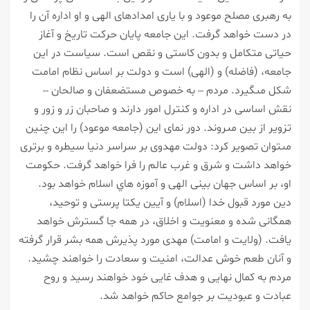
به رهبرى مصلح موعود و با يارى امدادهاى الهى و او اداره آن را
در دست خواهد گرفت. اين جامعه پايان حركت تاريخ و آغاز
حياتى متكامل و بدون كاستى و نقص است. سياست در اين
جامعه، (فاضله) و (الهى) است و دولت بر اساس نظام امامت
شكل مى‏گيرد. مردم – به خصوص مستضعفان و صالحان –
نقش اساسى در اداره و كنترل امور دارند و صاحبان زر و زور و
تزوير از بين مى‏روند. دور نماى اين (جامعه موعود) را اين چنين
مى‏توان تصوير كرد: دولت مهدوى بر سراسر دنيا سيطره و برترى
خواهد داشت و شرق و غرب عالم را فرا خواهد گرفت. حكومت
او، بر اساس جهان بينى الهى و آموزه هاي اسلام خواهد بود.
دين مورد قبول خدا (اسلام) و آيين يكتا پرستى و توحيد،
همگانى شده و معنويت و اخلاق، در همه جا گسترش خواهد
يافت. (ولايت و امامت) مهدى مورد پذيرش همه بشر قرار گرفته
و آنان طعم خوش عدالت، امنيت و سعادت را خواهند چشيد.
مردم به كمال نهايى و هدف غايى خود خواهند رسيد و روح
عبادت و عبوديت بر جوامع حاكم خواهد شد.