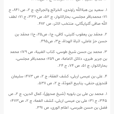
۱. سعيد بن هبةاللَّه راوندى، الخرائج والجرائح، ج ۲، ص ۸۴۱، ح
۷۱؛ محمدباقر مجلسى، بحارالانوار، ج ۵۲، ص ۳۳۶، ح ۷۱؛ لطف
اللَّه صافى گلپايگانى، منتخب الاثر، ص ۴۸۲.
۲. محمّد بن يعقوب كلينى، كافى، ج۱، ص۲۵، ح۱؛ محمّد بن
حسن حرّ عاملى، اثباة الهداة، ج۳، ص۴۹۵.
۳. محمد بن حسن شيخ طوسى، كتاب الغيبة، ص ۱۷۹؛ محمد
بن جرير طبرى، دلائل الامامة، ص ۲۵۹؛ محمدباقر مجلسى،
بحارالانوار، ج ۵۱، ص ۷۴، ح ۲۴.
۴. على بن عيسى اربلى، كشف الغمّة، ج ۲، ص ۴۷۳؛ سليمان
قندوزى حنفى، ينابيع المودّة، ج ۲، ص ۵۳۸.
۱. محمد بن على بن بابويه (شيخ صدوق)، كمال الدين، ج ۲، ص
۳۴۵، ح ۳۱؛ على بن عيسى اربلى، كشف الغمة، ج ۲، ص۴۷۳؛
فضل بن حسن طبرسى، اعلام الورى، ص ۳۹۱.