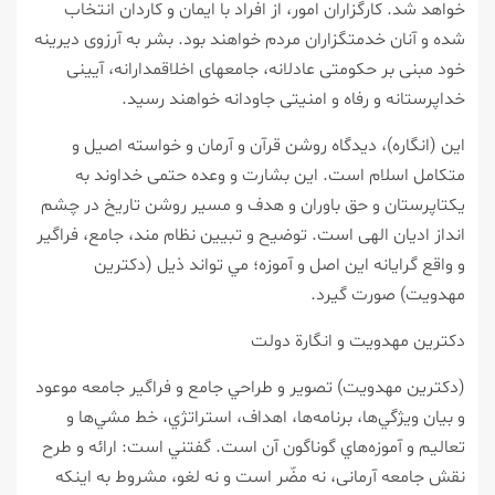
خواهد شد. كارگزاران امور، از افراد با ايمان و كاردان انتخاب
شده و آنان خدمت‏گزاران مردم خواهند بود. بشر به آرزوى ديرينه
خود مبنى بر حكومتى عادلانه، جامعه‏اى اخلاق‏مدارانه، آيينى
خداپرستانه و رفاه و امنيتى جاودانه خواهند رسيد.
اين (انگاره)، ديدگاه روشن قرآن و آرمان و خواسته اصيل و
متكامل اسلام است. اين بشارت و وعده حتمى خداوند به
يكتاپرستان و حق باوران و هدف و مسير روشن تاريخ در چشم
انداز اديان الهى است. توضيح و تبيين نظام مند، جامع، فراگير
و واقع گرايانه اين اصل و آموزه؛ مي تواند ذيل (دكترين
مهدويت) صورت گيرد.
دكترين مهدويت و انگارة دولت
(دكترين مهدويت) تصوير و طراحي جامع و فراگير جامعه موعود
و بيان ويژگي‌ها، برنامه‌ها، اهداف، استراتژي، خط مشي‌ها و
تعاليم و آموزه‌هاي گوناگون آن است. گفتني است: ارائه و طرح
نقش جامعه آرمانى، نه مضّر است و نه لغو، مشروط به اينكه