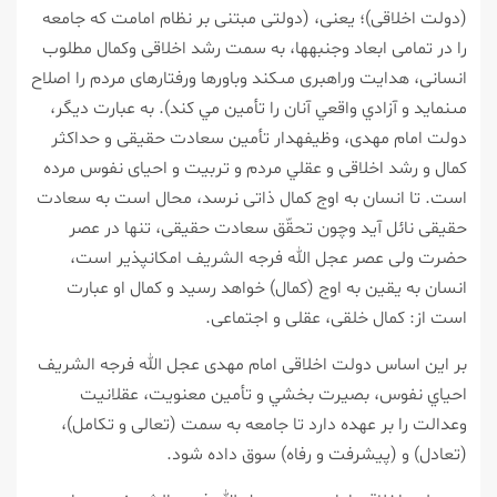
(دولت اخلاقى)؛ يعنى، (دولتى مبتنى بر نظام امامت كه جامعه
را در تمامى ابعاد وجنبه‏ها، به سمت رشد اخلاقى وكمال مطلوب
انسانى، هدايت وراهبرى مى‏كند وباورها ورفتارهاى مردم را اصلاح
مى‏نمايد و آزادي واقعي آنان را تأمين مي كند). به عبارت ديگر،
دولت امام مهدى، وظيفه‏دار تأمين سعادت حقيقى و حداكثر
كمال و رشد اخلاقى و عقلي مردم و تربيت و احياى نفوس مرده
است. تا انسان به اوج كمال ذاتى نرسد، محال است به سعادت
حقيقى نائل آيد وچون تحقّق سعادت حقيقى، تنها در عصر
حضرت ولى عصر عجل الله فرجه الشريف امكان‏پذير است،
انسان به يقين به اوج (كمال) خواهد رسيد و كمال او عبارت
است از: كمال خلقى، عقلى و اجتماعى.
بر اين اساس دولت اخلاقى امام مهدى عجل الله فرجه الشريف
احياي نفوس، بصيرت بخشي و تأمين معنويت، عقلانيت
وعدالت را بر عهده دارد تا جامعه به سمت (تعالى و تكامل)،
(تعادل) و (پيشرفت و رفاه) سوق داده شود.