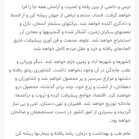
ترس و ناامنى از بين رفته و امنيت و آرامش همه جا را فرا
خواهد گرفت. فساد، ستم و تباهى از جهان ريشه كن و از قسط
و دادگرى آكنده خواهد شد. بركت‏هاى بى‏شمار آسمان، نازل و
نعمت‏هاى بى‏كران زمين، آشكار شده و گنجينه‏ها و معادن آن
استخراج خواهد شد. علوم، صنعت و فن آورى پيشرفت خارق
العاده‏اى يافته و خرد و عقل مردم كامل خواهد شد.
كشورها و شهرها آباد و زمين خرّم خواهد شد. ديگر ويرانى و
عقب ماندگى در آن وجود نخواهد داشت. كشاورزى رونق يافته و
دشت‏ها و مزارع سرسبز و پر محصول خواهد شد و كشاورزان و
دهقانان، از كشت و زرع خود، چند برابر گذشته، محصول درو
خواهند كرد. اقتصاد جوامع پيشرفت كرده و ثروت و درآمدها،
عادلانه توزيع خواهد شد. فقيران و تهى دستان، غنى و بى نياز
گرديده و بسيارى از امور كشور در دست مستضعفان و صالحان
خواهد بود.
علم طب و بهداشت و درمان، رشد يافته و بيمارى‏ها ريشه كن