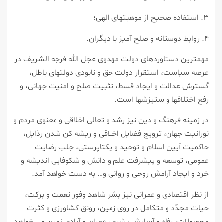
۳. استفاده صحيح از موهبت‏هاى الهى؛
۴. روابط دوستانه و صلح‏ آميز با ديگران.
مهم‏ترين دستاوردهاى دولت مهدوى عجل الله فرجه الشريف در
عرصه سياست، استقرار دولت حق و نابودى دولت‏هاى باطل،
گسترش عدالت و ايجاد قسط، تثبيت صلح و امنيت جهانى، و
رفع اختلاف‏ها و ستيزش‏ها است.
در زمينه فرهنگ و دين نيز رشد و تعالى اخلاقى و معنوى مردم و
نورانيت جهان، ترويج فضايل اخلاقى و ريشه كن شدن رذايل،
حاكميت آيين اسلام و توحيد و يكتاپرستى، جلب رضايت
عمومى، توسعه و پيشرفت علم و دانش و شكوفايى انديشه و
خرد و ايجاد آرامش روحى و روانى و… به دست خواهد آمد.
از نظر اقتصادى و عمرانى نيز بشر شاهد وفور نعمت و بركت،
حيات مجدّد و متكامل در روى زمين، رونق كشاورزى و كثرت
محصولات، رفاه و آسايش بشرى، عمران و آبادى زمين و… خواهد