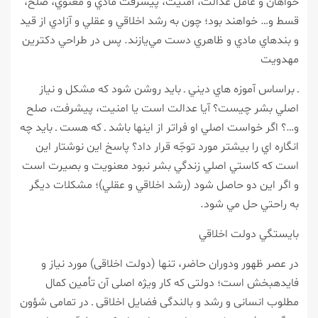
خواهان و عامل عدالت، امنيت، پيشرفت مادي و معنوي، صلح،
قسط و… خواهند بود؛ چون به رشد اخلاقي و عقلي و آزادي از قيد
و بند‌هاي مادي و ظاهري دست مي‌يازند. پس در طراحي دكترين
مهدويت
ـ براساس آموزه هاي ديني ـ بايد روشن شود كه مشكل و نياز
اصلي بشر چيست؟ آيا عدالت است يا امنيت، پيشرفت، صلح
و…؟ اگر خواست اصلي او فراتر از اينها باشد ـ كه هست ـ بايد چه
انگاره اي را بيشتر مورد توجّه قرار داد؟ پاسخ اين نوشتار اين
است كه كاستي اصلي زندگي بشر نبود معنويت و بصيرت است
و اگر اين دو حاصل شود (رشد اخلاقي و عقلي)؛ مشكلات ديگر
به راحتي حل مي شود.
بايستگي دولت اخلاقي
در عصر ظهور ودوران حاضر، تنها (دولت اخلاقى) مورد نياز و
فايده‏بخش است؛ دولتى كه كار ويژه اصلى آن تأمين كمال
مطلوب انسانى و رشد و بالندگى فضايل اخلاقى ـ در تمامى شؤون