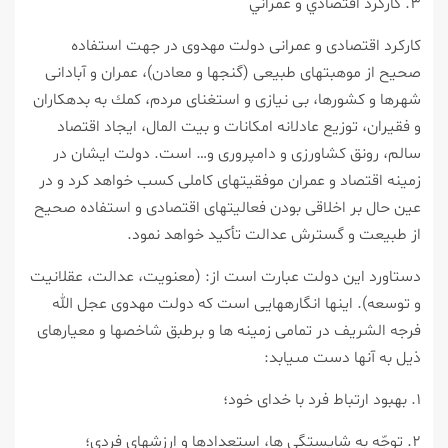
۳. كاركرد اقتصادي و عمراني
كاركرد اقتصادى و عمرانى دولت مهدوى در جهت استفاده
صحيح از موهبت‏هاى طبيعى (گنج‏ها و معادن)، عمران و آبادانى
شهرها و كشورها، بى نيازى و استغناى مردم، كمك به بدهكاران
و فقيران، توزيع عادلانه امكانات و بيت المال، ايجاد اقتصاد
سالم، رونق كشاورزى و دامپرورى و… است. دولت ايشان در
زمينه اقتصاد و عمران موفقيت‏هاى كاملى كسب خواهد كرد و در
عين حال بر اخلاقى بودن فعاليت‏هاى اقتصادى و استفاده صحيح
از طبيعت و گسترش عدالت تأكيد خواهد نمود.
دستاورد اين دولت عبارت است از: (معنويت، عدالت، عقلانيت
و توسعه). اينها انگاره‏هايى است كه دولت مهدوى عجل الله
فرجه الشريف در تمامى زمينه‏ ها و برطبق شاخص‏ها و معيارهاى
ذيل به آنها دست مى‏يابد:
۱. بهبود ارتباط فرد با خداى خود؛
۲. توجّه به شايستگى‏ ها، استعدادها و ارزش‏هاى فردى؛