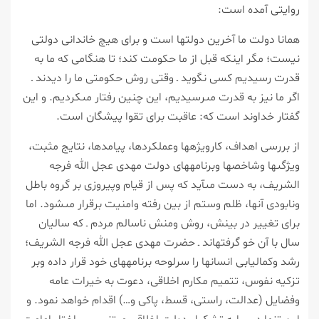
روايتى آمده است:
همانا دولت ما آخرين دولت‏ها است و براى هيچ خاندانى دولتى
نيست؛ مگر اينكه قبل از ما حكومت كند؛ تا هنگامى كه ما به
قدرت رسيديم كسى نگويد ـ وقتى روش حكومتى ما را ديدند ـ
اگر ما نيز به قدرت مى‏رسيديم، اين چنين رفتار مى‏كرديم. و اين
گفتار خداوند است كه: عاقبت براى تقوا پيشگان است.
از بررسى اهداف، كارويژه‏ها وعملكردها، پيامدها، نتايج مثبت،
ويژگى‏ها وشاخص‏ها وبرنامه‏هاى دولت مهدى عجل الله فرجه
الشريف، به دست مى‏آيد كه پس از قيام وپيروزى بر گروه باطل
ونابودى آنها، ظلم وستم از بين رفته وامنيت برقرار مى‏شود. اما
براى تغيير در بينش، روش ومنش ناسالم مردم ـ كه ساليان
سال با آن خو گرفته‏اند ـ حضرت مهدى عجل الله فرجه الشريف؛
رشد وكمال‏يابى انسان‏ها را سرلوحه برنامه‏هاى خود قرار داده وبر
تزكيه نفوس، تتميم مكارم اخلاقى، دعوت به خيرات عامه
وفضايل (عدالت، راستى، قسط، پاكى و…) اقدام خواهد نمود. و