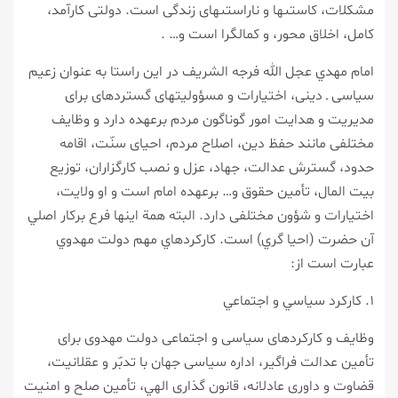
مشكلات، كاستى‏ها و ناراستى‏هاى زندگى است. دولتى كارآمد،
كامل، اخلاق محور، و كمال‏گرا است و… .
امام مهدي عجل الله فرجه الشريف در اين راستا به عنوان زعيم
سياسى ـ دينى، اختيارات و مسؤوليت‏هاى گسترده‏اى براى
مديريت و هدايت امور گوناگون مردم برعهده دارد و وظايف
مختلفى مانند حفظ دين، اصلاح مردم، احياى سنّت، اقامه
حدود، گسترش عدالت، جهاد، عزل و نصب كارگزاران، توزيع
بيت المال، تأمين حقوق و… برعهده امام است و او ولايت،
اختيارات و شؤون مختلفى دارد. البته همة اينها فرع بركار اصلي
آن حضرت (احيا گري) است. كاركردهاي مهم دولت مهدوي
عبارت است از:
۱. كاركرد سياسي و اجتماعي
وظايف و كاركردهاى سياسى و اجتماعى دولت مهدوى براى
تأمين عدالت فراگير، اداره سياسى جهان با تدبّر و عقلانيت،
قضاوت و داورى عادلانه، قانون گذارى الهي، تأمين صلح و امنيت