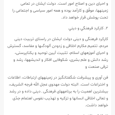
و احياى دين و اصلاح امور است. دولت ايشان در تمامى
زمينه‏ها، موفّق و كارآمد بوده و همه امور سياسى و اجتماعى را
تحت پوشش قرار خواهد داد.
۲. كاركرد فرهنگي و ديني
كاركرد فرهنگى و دينى دولت ايشان در راستاى تربيت دينى
مردم، تتميم مكارم اخلاقى و زدودن آلودگى‏ها و مفاسد، گسترش
و احياى آموزه‏هاى اسلام، تثبيت آيين توحيد و يكتاپرستى،
رشد دانش و علم بشرى، شكوفايى افكار و انديشه‏ها، رشد و
ترقى صنعت و
فن آورى و پيشرفت شگفت‏انگيز در زمينه‏هاى ارتباطات، اطلاعات
و اختراعات است. البته دولت مهدوى عجل الله فرجه الشريف،
بيشترين اهميت را به برنامه‏هاى فرهنگى ـ دينى داده و در رشد
و تعالى اخلاقى انسان‏ها و تزكيه و تهذيب نفوس اهتمام جدّى
خواهد داشت.