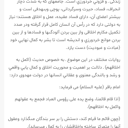
زندگى ـ و فزوني خردورزي است. جامعه‏اى كه به شدّت دچار
انحراف، فساد، حيرت وسرگردانى، پوچى وبى‏هدفى است و
بيشتر اعضاى آن، داراى فساد عقيده، عمل و اخلاق هستند؛ نياز
به دولتى دارد كه در رأس آن انسان كامل قرار گرفته ودر صدد
تكميل مكارم اخلاقى واز بين بردن آلودگى‏ها و فسادها و از بين
بردن موانع خردورزي و انديشه است تا بشر به كمال نهايي خود
(عبادت و عبوديت) دست يازد.
روايات مختلف در اين موضوع ـ به خصوص حديث (اكمل به
اخلاقهم) ـ دلالت بر اهميت و محوريت اخلاق و كمال يابي واقعي
و رشد و بالندگى معنوى و عقلاني انسان‏ها در دولت مهدوى دارد:
امام باقر (علیه السلام) مى ‏فرمايد:
(اذا قام قائمنا، وضع يده على رؤوس العباد فجمع به عقولهم
واكمل به اخلاقهم).
(چون قائم ما قيام كند، دستش را بر سر بندگان مى‏گذارد وعقول
آنها را متمركز ساخته واخلاقشان را به كمال مى‏رساند).