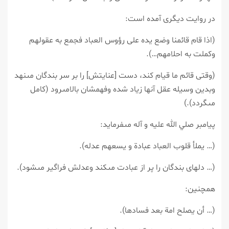
در روايت ديگرى آمده است:
(اذا قام قائمنا وضع يده على رؤوس العباد فجمع به عقولهم
وكملت به احلامهم…).
(وقتى قائم ما قيام كند، دست [عنايتش] را بر سر بندگان مى‏نهد
وبدين وسيله عقل آنها زياد شده وفهم‏شان بالامى‏رود (كامل
مى‏گردد).)
پيامبر صلي الله عليه و آله مى‏فرمايد:
(… يملأ قلوب العباد عبادة و يسعهم عدله).
(… دل‏هاى بندگان را پر از عبادت مى‏كند وعدلش فراگير مى‏شود).
همچنين:
(… أن يصلح امة بعد فسادها).