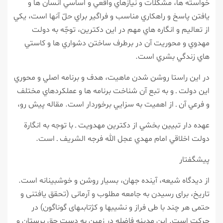
خواسته ها، مشكلات و نيازهاي واقعي و اساسي انسان ها و
يافتن پاسخ و راهكاري مناسب و فراگير براي حلّ آنها است، يكي
از تعاليم و انگاره هاي مهم در اين دكترين، توجّه به دولت
مهدوي و محوريت آن در برطرف ساختن دشواري ها و كاستي
هاي زندگي بشري است.
در اين راستا روشن شدن ماهيت، هدف و برنامه اصلي و محوري
اين دولت ـ و به تبع آن شناخت برنامه ها و عملكردهاي مختلف
و فرعي آن ـ از اهميت به سزايي برخوردار است. مقاله پيش رو،
عهده دار تبيين بخشي از دكترين مهدويت ـ با توجه به انگارة
دولت اخلاقي امام مهدي عجل الله فرجه الشريف ـ است.
پيشگفتار
از ديدگاه شيعه، آينده جهان، بسيار روشن و خوشبينانه است.
تاريخ، براى رسيدن به جامعه مطلوب و آرمانى (تحقق يافتنى و
حتمى هر چند با طى فراز و نشيب‏ها و كژتابى‏هاى گوناگون) در
حركت است. اين مدينه فاضله در زمين به دست حق پرستان و