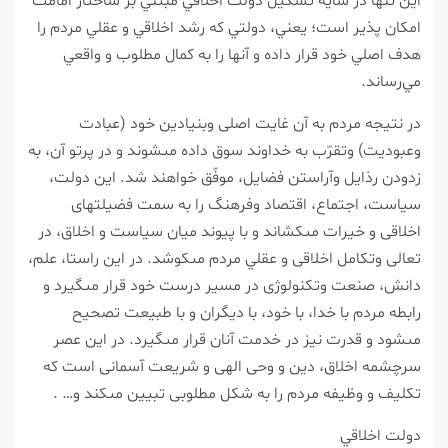
اين تنها در سايه تشكيل دولت اخلاقي مبتني بر ساختار امامت
امكان پذير است؛ يعني، دولتي كه رشد اخلاقي و عقلي مردم را
هدف اصلي خود قرار داده و آنها را به كمال مطلوب و واقعي
مي‌رساند.
در نتيجه مردم به آن غايت اصلى وبنيادين خود (عبادت
وعبوديت) وتقرّب به خداوند سوق داده مى‏شوند و در پرتو آن، به
زدودن رذايل وآراستن فضايل، موفّق خواهند شد. اين دولت،
سياست، اجتماع، اقتصاد وفرهنگ را به سمت فضيلت‏هاى
اخلاقى و خيرات مى‏كشاند و با پيوند ميان سياست و اخلاق، در
تعالى وتكامل اخلاقى و عقلي مردم مى‏كوشد. در اين راستا، علم،
دانش، صنعت وتكنولوژى در مسير درست خود قرار مى‏گيرد و
رابطه مردم با خدا، با خود، با ديگران و با طبيعت تصحيح
مى‏شود و قدرت نيز در خدمت آنان قرار مى‏گيرد. در اين عصر
سرچشمه اخلاق، دين و وحى الهى و شريعت آسمانى است كه
تكليف و وظيفه مردم را به شكل مطلوبى تبيين مى‏كند و… .
دولت اخلاقي