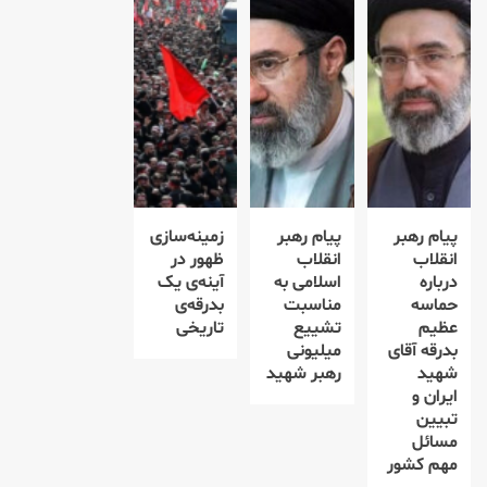
پیام رهبر
پیام رهبر
زمینه‌سازی
انقلاب
انقلاب
ظهور در
درباره
اسلامی به
آینه‌ی یک
حماسه
مناسبت
بدرقه‌ی
عظیم
تشییع
تاریخی
بدرقه آقای
میلیونی
شهید
رهبر شهید
ایران و
تبیین
مسائل
مهم کشور