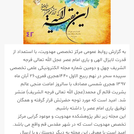
به گزارش روابط عمومی مركز تخصصی مهدویت، با استمداد از
قدرت لایزال الهی و یاری امام عصر عجل الله تعالی فرجه
الشریف چهل و دومین شماره مجله الكترونیكی علمی تخصصی
سپیده سحر در نهم ربیع الاول ۱۴۴۰هجری قمری،۲۶ آبان ماه
۱۳۹۷ هجری شمسی مصادف با سالروز امامت منجی عالم
بشریت قائم آل محمد(عجل الله تعالی فرجه الشریف) منشر
شد. امید است كه مورد توجه حضرتش قرار گرفته و همگان
توفیق یاری امام عصر را داشته باشیم.
این مجله زیر نظر پژوهشكده مهدویت و موعود گرایی مركز
تخصص مهدویت است كه در شهر مقدس قم واقع می باشد.
امید است با معرفی این مجله به دیگر دوستان و با ارسال