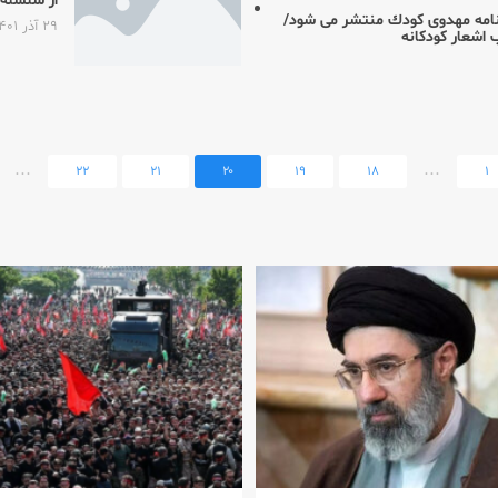
از سلسله
امه مهدوی كودك منتشر می شود/
۲۹ آذر ۱۴۰۱
ب اشعار كودكانه
...
...
۲۲
۲۱
۲۰
۱۹
۱۸
۱