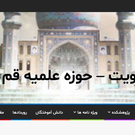
ت – حوزه علمیه قم
پژوهشکده
ویژه نامه ها
دانش آموختگان
رویدادها
مق