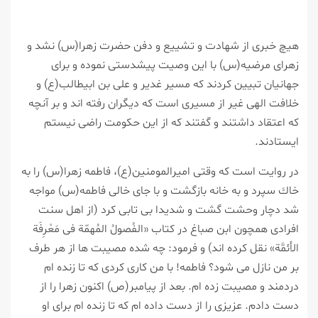
هیچ خبری از شهادت و تشییع و دفن حضرت زهرا(س) نشد و
زهرای مرضیه(س) با این وصیت پیشدستی نموده و برای
جهانیان تبیین كردند كه مسیر غدیر و علی بن ابیطالب(ع) و
خلافت الهی غیر از مسیری است كه دیگران رفته اند و بر آنچه
كه اعتقاد داشتند و گفتند كه از این حكومت راضی نیستم
ایستادند.
در روایت است كه وقتی امیرالمومنین(ع)، فاطمه زهرا(س) را به
خاك سپرد و به خانه بازگشت و با جای خالی فاطمه(س) مواجه
شد دچار وحشت گشت و شدیدا بی تابی كرد (از اهل سنت
افرادی همچون ابن صباغ در كتاب «الفُصولُ المُهمّة فی مَعْرِفَة
الأئمَّة» نقل كرده اند) و فرمود: چه شده مصیبت ها از هر طرف
بر من نازل می شود؟ فاطمه! با من كاری كردی كه تا زنده ام
دردمند و مصیبت زده ام. بعد از پیامبر(ص) اكنون زهرا را از
دست دادم. عزیزی را از دست داده ام كه تا زنده ام برای او