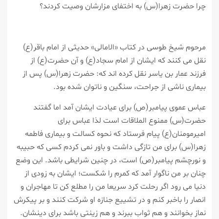
چرا حضرت زهرا(س) به اختفای مزارشان وصیت كردند؟
مرحوم شیخ طوسی در كتاب «الامالی» حدیثی از امام باقر(ع)
نقل می كنند كه ایشان از امام سجاد(ع) و آن حضرت(ع) از
فرزند عمار بن یاسر نقل كرده اند كه: حضرت زهرا(س) پس از
بیماری ناشی از جراحت، سنگین و ناتوان شده بود.
عباس عموی پیامبر(ص) برای عیادت ایشان آمد اما گفتند
حضرت(س) ممنوع الملاقات است لذا عباس برای
امیرمومنان(ع) پیام فرستاد كه نحوه كسالت و بیماری فاطمه
زهرا(س) برای من تازگی داشت و باور نمی كردم كسی كه حبیبه
و نورچشم پیامبر(ص) است، در چنین شرایطی باشد. این وضع
چنان بر من ناگوار آمد كه كمرم را شكست؛ ایشان به زودی از
دنیا می رود اگر رحلت كرد سریعا من را مطلع كن تا مهاجران و
انصار را باخبر كنم و در تشییع جنازه او شركت كنند و بر پیكرش
نماز بخوانند و هم ثواب ببرند و هم زینتی باشد برای دینشان.