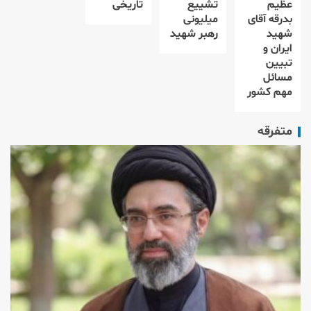
عظیم
تشییع
تاریخی
بدرقه آقای
میلیونی
شهید
رهبر شهید
ایران و
تبیین
مسائل
مهم کشور
متفرقه