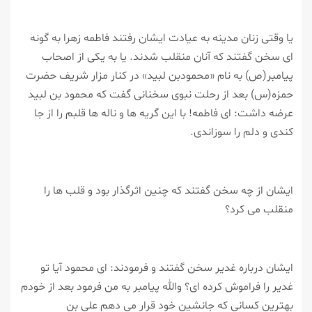
یا وقتی زنان مدینه به عیادت ایشان رفتند فاطمه زهرا به گونه
ای سخن گفتند كه آنان منقلب شدند. یا به یكی از اصحاب
پیامبر(ص) به نام «محمودبن لبید» در كنار مزار شریف حضرت
حمزه(س) بعد از رحلت نبوی سخنانی گفت كه محمود بن لبید
عرضه داشت: ای فاطمه! با این گریه ها و ناله ها قلبم را از جا
كندی و دلم را سوزاندی.
ایشان از چه سخن گفتند كه چنین اثرگذار بود و قلب ها را
منقلب می كرد؟
ایشان درباره غدیر سخن گفتند و فرمودند: ای محمود آیا تو
غدیر را فراموش كرده ای؟ والله پیامبر به من فرمود بعد از خودم
بهترین كسانی كه جانشین خود قرار می دهم علی بن