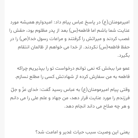
امیرمومنان(ع) در پاسخ عباس پیام داد: امیدوارم همیشه مورد
عنایت شما باشم اما فاطمه(س) بعد از پدر مظلوم بود، حقش را
غصب كردند و میراثش را گرفتند و مراعات رسول خدا(ص) را در
حفظ فاطمه(س) نكردند. از خدا می خواهم از ظالمان انتقام
بگیرد.
عمو مرا ببخش كه نمی توانم درخواست تو را بپذیریم چراكه
فاطمه به من سفارش كرده از شهادتش كسی را مطلع نسازم.
وقتی پیام امیرمومنان(ع) به عباس رسید گفت: خدای عزّ و جلّ
فرزندم را مورد عنایت قرار دهد، من جهاد و علم علی را می دانم
و هر چه صلاح می داند انجام دهد.
یعنی این وصیت سبب حیات غدیر و امامت شد؟