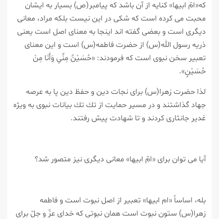
كه«امّ ابیها» كنایه از آن باشد كه پیامبر(ص) بسیار به ایشان
محبت می كرده است كه شكی در این نیست بلكه مراد، معانی
دیگری است و بعضی گفته اند اینجا به معنای اصل است یعنی
ذریه رسول الله(س) از حضرت فاطمه(س) است و این معنای
تعبیر سخن نبوی است كه فرمودند: «حُسَيْنٌ مِنِّي وَأَنَا مِنْ
حُسَيْنٍ».
لذا حضرت زهرا(س) برای نجات دین و حفظ دین پا به عرصه
جهاد گذاشتند و در مسیر حمایت از تك تك بیانات نبوی به ویژه
غدیر جانثاری كردند و تا شهادت پیش رفتند.
آیا می توان برای «امّ ابیها» معانی دیگری نیز متصور شد؟
بله، اساساً «ام ابیها» تعبیر از اصل نبوت است و فاطمه
زهرا(س) ستون نبوت است همان نبوتی كه خدای عزّ و جلّ برای