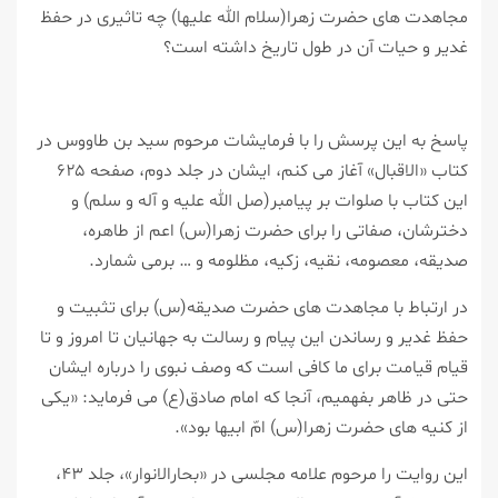
مجاهدت های حضرت زهرا(سلام الله علیها) چه تاثیری در حفظ
غدیر و حیات آن در طول تاریخ داشته است؟
پاسخ به این پرسش را با فرمایشات مرحوم سید بن طاووس در
كتاب «الاقبال» آغاز می كنم، ایشان در جلد دوم، صفحه ۶۲۵
این كتاب با صلوات بر پیامبر(صل الله علیه و آله و سلم) و
دخترشان، صفاتی را برای حضرت زهرا(س) اعم از طاهره،
صدیقه، معصومه، نقیه، زكیه، مظلومه و … برمی شمارد.
در ارتباط با مجاهدت های حضرت صدیقه(س) برای تثبیت و
حفظ غدیر و رساندن این پیام و رسالت به جهانیان تا امروز و تا
قیام قیامت برای ما كافی است كه وصف نبوی را درباره ایشان
حتی در ظاهر بفهمیم، آنجا كه امام صادق(ع) می فرماید: «یكی
از كنیه های حضرت زهرا(س) امّ ابیها بود».
این روایت را مرحوم علامه مجلسی در «بحارالانوار»، جلد ۴۳،