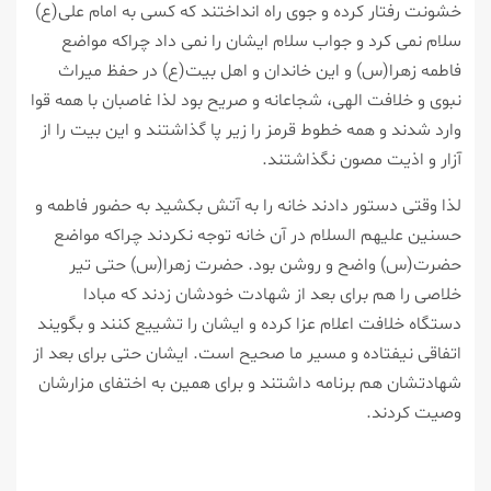
خشونت رفتار كرده و جوی راه انداختند كه كسی به امام علی(ع)
سلام نمی كرد و جواب سلام ایشان را نمی داد چراكه مواضع
فاطمه زهرا(س) و این خاندان و اهل بیت(ع) در حفظ میراث
نبوی و خلافت الهی، شجاعانه و صریح بود لذا غاصبان با همه قوا
وارد شدند و همه خطوط قرمز را زیر پا گذاشتند و این بیت را از
آزار و اذیت مصون نگذاشتند.
لذا وقتی دستور دادند خانه را به آتش بكشید به حضور فاطمه و
حسنین علیهم السلام در آن خانه توجه نكردند چراكه مواضع
حضرت(س) واضح و روشن بود. حضرت زهرا(س) حتی تیر
خلاصی را هم برای بعد از شهادت خودشان زدند كه مبادا
دستگاه خلافت اعلام عزا كرده و ایشان را تشییع كنند و بگویند
اتفاقی نیفتاده و مسیر ما صحیح است. ایشان حتی برای بعد از
شهادتشان هم برنامه داشتند و برای همین به اختفای مزارشان
وصیت كردند.