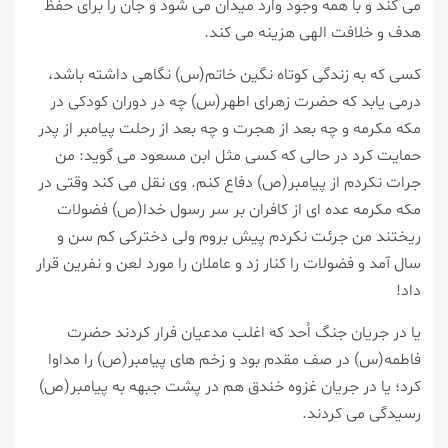
می كند و با همه وجود وارد میدان می شود و جان را برای حفظ
هدف و خلافت الهی هزینه می كند.
كسی كه به زندگی كوتاه نگین خاتم(س) نگاهی داشته باشد،
درمی یابد كه حضرت زهرای اطهر(س) چه در دوران كودكی در
مكه مكرمه و چه بعد از هجرت و چه بعد از رحلت پیامبر از پدر
حمایت كرد در حالی كه كسی مثل ابن مسعود می گوید: من
جرات نكردم از پیامبر(ص) دفاع كنم. وی نقل می كند وقتی در
مكه مكرمه عده ای از كافران بر سر رسول خدا(ص) فضولات
ریختند من جرئت نكردم پیش بروم ولی دختركی كم سن و
سال آمد و فضولات را كنار زد و عاملان را مورد لعن و نفرین قرار
داد!
یا در جریان جنگ اُحد كه اغلب مدعیان فرار كردند حضرت
فاطمه(س) در صف مقدم بود و زخم های پیامبر(ص) را مداوا
كرد؛ یا در جریان غزوه خندق هم در پشت جبهه به پیامبر(ص)
رسیدگی می كردند.