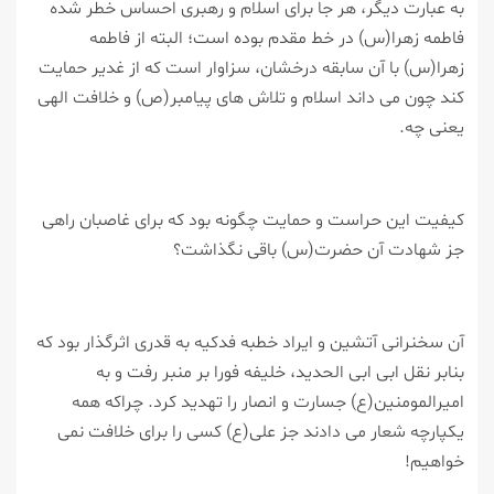
به عبارت دیگر، هر جا برای اسلام و رهبری احساس خطر شده
فاطمه زهرا(س) در خط مقدم بوده است؛ البته از فاطمه
زهرا(س) با آن سابقه درخشان، سزاوار است كه از غدیر حمایت
كند چون می داند اسلام و تلاش های پیامبر(ص) و خلافت الهی
یعنی چه.
كیفیت این حراست و حمایت چگونه بود كه برای غاصبان راهی
جز شهادت آن حضرت(س) باقی نگذاشت؟
آن سخنرانی آتشین و ایراد خطبه فدكیه به قدری اثرگذار بود كه
بنابر نقل ابی ابی الحدید، خلیفه فورا بر منبر رفت و به
امیرالمومنین(ع) جسارت و انصار را تهدید كرد. چراكه همه
یكپارچه شعار می دادند جز علی(ع) كسی را برای خلافت نمی
خواهیم!