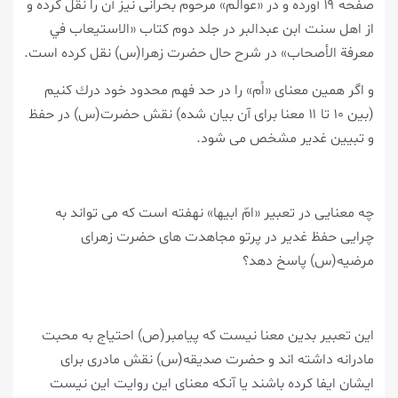
صفحه ۱۹ آورده و در «عوالم» مرحوم بحرانی نیز آن را نقل كرده و
از اهل سنت ابن عبدالبر در جلد دوم كتاب «الاستيعاب في
معرفة الأصحاب» در شرح حال حضرت زهرا(س) نقل كرده است.
و اگر همین معنای «اُم» را در حد فهم محدود خود درك كنیم
(بین ۱۰ تا ۱۱ معنا برای آن بیان شده) نقش حضرت(س) در حفظ
و تبیین غدیر مشخص می شود.
چه معنایی در تعبیر «امّ ابیها» نهفته است كه می تواند به
چرایی حفظ غدیر در پرتو مجاهدت های حضرت زهرای
مرضیه(س) پاسخ دهد؟
این تعبیر بدین معنا نیست كه پیامبر(ص) احتیاج به محبت
مادرانه داشته اند و حضرت صدیقه(س) نقش مادری برای
ایشان ایفا كرده باشند یا آنكه معنای این روایت این نیست