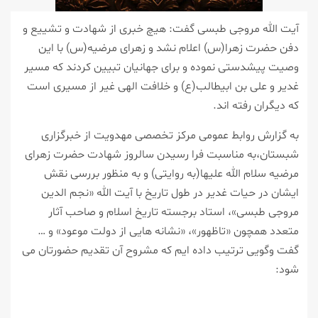
آیت الله مروجی طبسی گفت: هیچ خبری از شهادت و تشییع و
دفن حضرت زهرا(س) اعلام نشد و زهرای مرضیه(س) با این
وصیت پیشدستی نموده و برای جهانیان تبیین كردند كه مسیر
غدیر و علی بن ابیطالب(ع) و خلافت الهی غیر از مسیری است
كه دیگران رفته اند.
به گزارش روابط عمومی مركز تخصصی مهدویت از خبرگزاری
شبستان،به مناسبت فرا رسیدن سالروز شهادت حضرت زهرای
مرضیه سلام الله علیها(به روایتی) و به منظور بررسی نقش
ایشان در حیات غدیر در طول تاریخ با آیت الله «نجم الدین
مروجی طبسی»، استاد برجسته تاریخ اسلام و صاحب آثار
متعدد همچون «تاظهور»، «نشانه هایی از دولت موعود» و …
گفت وگویی ترتیب داده ایم كه مشروح آن تقدیم حضورتان می
شود
: