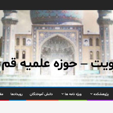
ت – حوزه علمیه قم
پژوهشکده
ویژه نامه ها
دانش آموختگان
رویدادها
مق