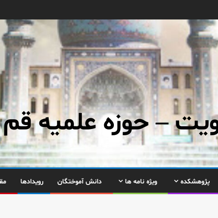
ت – حوزه علمیه قم
پژوهشکده
ویژه نامه ها
دانش آموختگان
رویدادها
مق