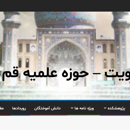
ت – حوزه علمیه قم
پژوهشکده
ویژه نامه ها
دانش آموختگان
رویدادها
مق