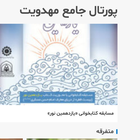
پورتال جامع مهدویت
مسابقه كتابخوانی «یازدهمین نور»
متفرقه