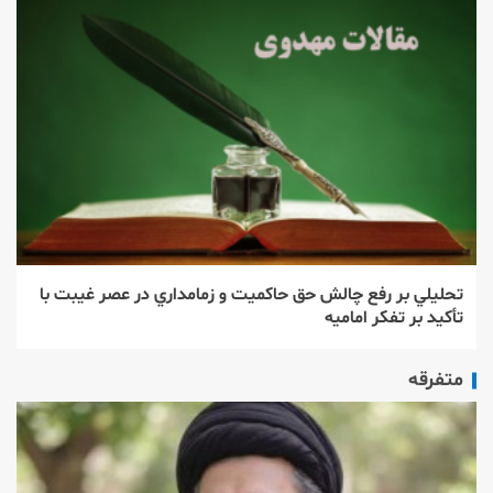
تحليلي بر رفع چالش حق حاكميت و زمامداري در عصر غيبت با
تأكيد بر تفكر اماميه
متفرقه