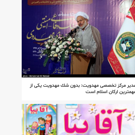
دیر مركز تخصصی مهدویت: بدون شك مهدویت یكی از
همترین اركان اسلام است