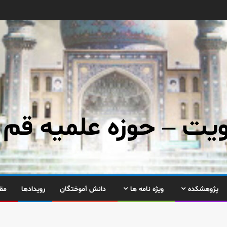
ت – حوزه علمیه قم
پژوهشکده
ویژه نامه ها
دانش آموختگان
رویدادها
مق