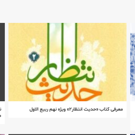
معرفی كتاب «حدیث انتظار۲» ویژه نهم ربیع الاول
م