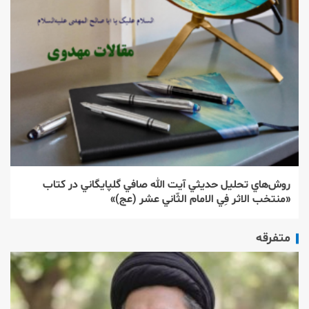
روش‌‌هاي تحليل حديثي آيت الله صافي گلپايگاني در كتاب
«منتخب الاثر فِي الامام الثّاني عشر (عج)»
متفرقه