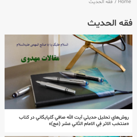
Home
فقه الحدیث
فقه الحدیث
روش‌‌هاي تحليل حديثي آيت الله صافي گلپايگاني در كتاب
«منتخب الاثر فِي الامام الثّاني عشر (عج)»