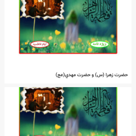
حضرت زهرا (س) و حضرت مهدي(عج)