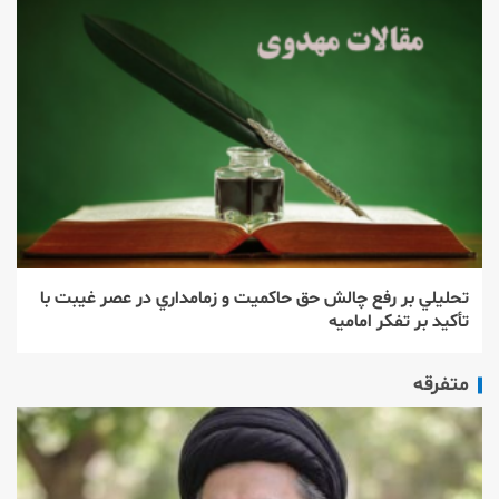
تحليلي بر رفع چالش حق حاكميت و زمامداري در عصر غيبت با
تأكيد بر تفكر اماميه
متفرقه