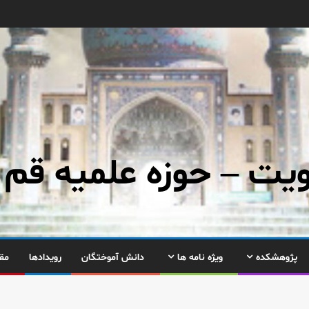
ت – حوزه علمیه قم
پژوهشکده
ویژه نامه ها
دانش آموختگان
رویدادها
مق