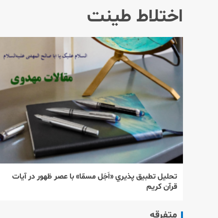
اختلاط طینت
تحليل تطبيق پذيري «اَجَل مسمّا» با عصر ظهور در آيات
قرآن كريم
متفرقه