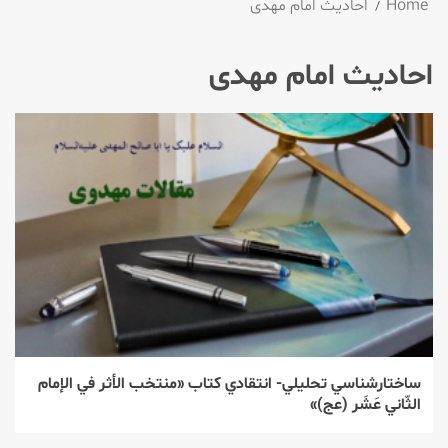
Home
احادیث امام مهدی
احادیث امام مهدی
ساختارشناسي تحليلي- انتقادي كتاب «منتخب الأثر في الإمام
الثّاني عَشَر (عج)»