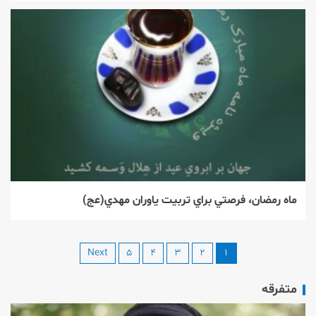
ماه رمضان، فرصتي براي تربيت ياوران مهدي(عج)
Next
۵
۴
۳
۲
۱
متفرقه