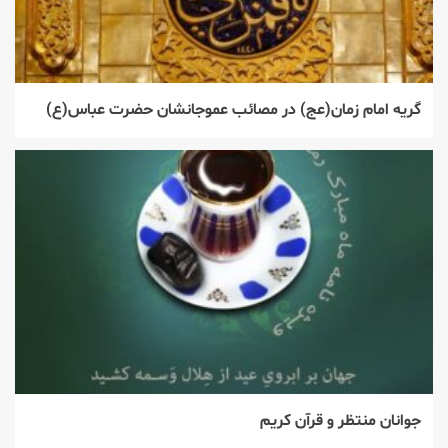
گریه امام زمان(عج) در مصائب عموجانشان حضرت عباس(ع)
جوانان منتظر و قرآن كريم