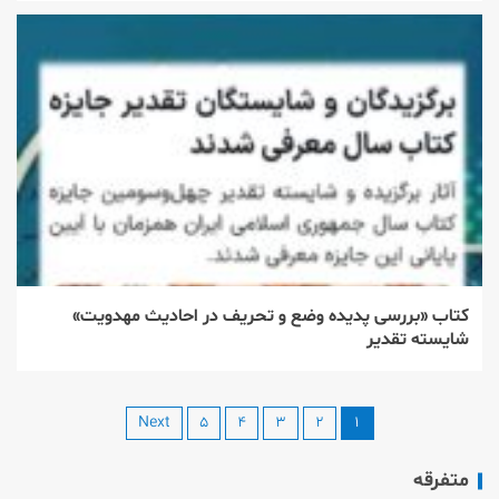
کتاب «بررسی پدیده وضع و تحریف در احادیث مهدویت»
شایسته تقدیر
Next
۵
۴
۳
۲
۱
متفرقه