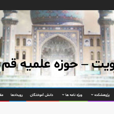
ت – حوزه علمیه قم
پژوهشکده
ویژه نامه ها
دانش آموختگان
رویدادها
مق