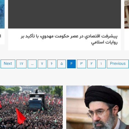
پيشرفت اقتصادي در عصر حكومت مهدوي، با تأكيد بر
ا
روايات اسلامي
Next
۱۷
…
۷
۶
۵
۴
۳
۲
۱
Previous