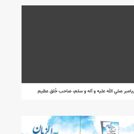
يامبر صلي الله عليه و آله و سلم، صاحب خُلق عظيم