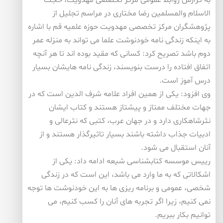
به گزارش روابط عمومی مركز تخصصی مهدویت، حجت
الاسلام والمسلمین رضا مختاری در مراسم تجلیل از
پژوهشگران مركز تخصصی مهدویت حوزه علمیه قم با اشاره
به اینكه زندگی نامه خودنوشت علما می تواند به منزله عمر
دوم باشد تصریح كرد: كسانی كه مقید بوده اند تا هر آنچه
اتفاق افتاده را درست بنویسند، زندگی نامه هایشان بسیار
درس آموز است.
وی افزود: یكی از همین افراد علامه شرف الدین است كه در
جهات مختلف ممتاز و پیشتاز هستند و كتاب ایشان
نثرشاهكاری دارد و در جهان عرب، كتبی كه نثرعالی و
ادبیات جذاب داشته باشند بسیار تاثیرگذار هستند و از
آنان استقبال می شود.
رییس موسسه كتابشناسی شیعه ادامه داد: یكی از
اشكالاتی كه به ما وارد می باشد، این است كه در زندگی
شخصی، عمومی و برنامه ریزی ها به این خودنوشت ها توجه
نمی كنیم، زیرا اگر تجربه های آنان را كسب كنیم، می
توانیم بكار ببریم.