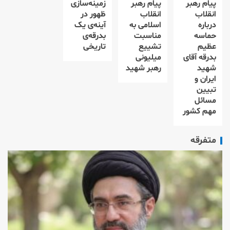
پیام رهبر
پیام رهبر
زمینه‌سازی
انقلاب
انقلاب
ظهور در
درباره
اسلامی به
آینه‌ی یک
حماسه
مناسبت
بدرقه‌ی
عظیم
تشییع
تاریخی
بدرقه آقای
میلیونی
شهید
رهبر شهید
ایران و
تبیین
مسائل
مهم کشور
متفرقه