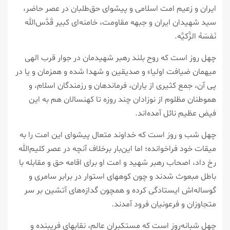
ایران و زعیم امت اسلامی و پیشوای حق‌طلبان در عصر حاضر،
سید شهیدان ایران و جبهه مقاومت، خامنه‌ای کبیر قَدَّس‌الله
نَفسَهُ‌ الزَّکیَّه.
چهل روز است که روح بلند رهبر شهیدمان در جوار قرب الهی
میهمان ضیافت اولیاء و صدیقین و شهدا شده و همزمان و یا در
پی آن، جمع کثیری از یاران، فرماندهان و رزمندگان اسلام، و
هموطنان مظلوم از نوزادان چند روزه تا کهنسالان هم به این
فیض عظیم نائل آمده‌اند.
چهل شب و روز است که خداوند متعال پیشوای این امت را به
میقات خود فراخوانده؛ اما این‌بار برخلاف آنچه در عصر کلیم‌الله
رخ داد، اصحاب رهبر شهید و امت او برای اقامه حق و مقابله با
باطل مبعوث شدند و چون کوههای استوار در برابر سامری و
گوساله‌اش ایستادگی کرده و همچون گدازه‌های آتشین بر سر
متجاوزان و فرعونیان فرود آمدند.
چهل شبانه‌روز است که مستکبران عالم، نقابهای فریبنده و