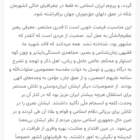
گردد، و پرچم ایران اسلامی نه فقط در جغرافیای خاکی کشورمان
بلکه در عمق دلهای حق‌جویان جهان برافراشته شود.
این مناسبت فرصت خوبی است تا قدری مختصر، معرفی رهبر
عظیم‌الشأن به عمل آید. صحبت از مردی است که آنقدر که
مشهور بود، شناخته نشد. همه میدانند که قائد شهید ما،
فقیهی زمان‌شناس و بصیر، مجاهدی خستگی‌ناپذیر و چون کوه
استوار و محکم، عالمی عامل و ربانی، اهل ذکر و تهجد و تضرع
به درگاه ربوبی و توسل به ذوات مقدسه معصومین صلوات‌الله و
سلامه علیهم اجمعین، و از عمق جان، مؤمن به وعده‌های الهی
بودند. از خصوصیات دیگر ایشان ایران‌دوستی و تلاش مستمر
برای استقلال هرچه بیشتر ایران عزیز بود که در کنار آن بر
وحدت کلمه و انسجام ملّی تأکید داشتند. ایشان عمری را در
تلاش برای برپائی نظام اسلامی و قوام و بقاء آن طی کردند و در
عین حال جمهوری اسلامی بدون مردم از نظر ایشان بی‌معنا
می‌نمود. در عین اقتدار و صلابت، بهره وافری از ظرافت در
اندیشه و نگرش به امور داشتند. به ظرفیتهای کشور خصوصاً