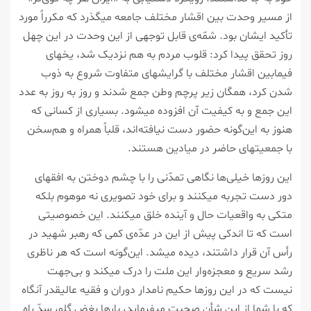
از مسیر وحدت بین اقشار مختلف جامعه میگذرد که مکرراً مورد
تأکید ایشان بود. شمّه‌ی‌ قابل توجهی از این وحدت در این چهل
روز تحقق پیدا کرد: قلوب مردم به هم نزدیک شد، یخهای
فیمابین اقشار مختلف با گرایشهای متفاوت شروع به ذوب
شدن کرد، همگان زیر پرچم وطن جمع شدند و روز به روز به عدد
این جمع و به کیفیت آن افزوده میشود. بسیاری از کسانی که
هنوز به این‌گونه حضور دست نیافته‌اند، قلباً همراه و هم‌سخن
با جمعیتهای حاضر در میادین هستند.
این روزها خیلی‌ها نگاهی تمدّنی را با چشم دوختن به افقهای
دور دست تجربه میکنند و برای خود تصویری نه موهوم بلکه
متکی به واقعیات حال و آینده خلق میکنند. این خصوصیتی
است که تا اندکی پیش از این در عدّه‌ی کمی که رهبر شهید در
رأس آن قرار داشتند، دیده میشد. این‌گونه است که هر ناظری
رشد سریع و معجزه‌وار این ملت را درک میکند و بی‌جهت
نیست که در این روزها حکیم نامدار دوران و فقیه عالیقدر آنگاه
که با شما از این شأن صحبت میفرماید، بارها بغضِ گلو، سدّ راه