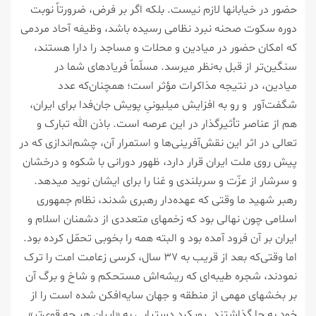
حضور در خیابانها لازم نیست. بلکه اگر بر فرض، ضرورتاً نوبت
دوره سکوت صحنه نبرد نظامی رسیده باشد، وظیفه آحاد مردمی
که امکان حضور در میادین و محلات و مساجد را دارا هستند،
سنگین‌تر از قبل به‌نظر میرسد. مسلّماً فریادهای شما در
میادین، در نتیجه‌ مذاکرات مؤثر است؛ همچنان‌که عدد
شگفت‌آور و رو به افزایش میلیونیِ پویش جان‌فدا برای ایران،
هم از عناصر تأثیرگذار در این عرصه است. باذن‌ الله تبارک و
تعالی در اثر این نقش‌آفرینی‌ها و استمرار آن، چشم‌اندازی که در
پیش روی ملت ایران قرار دارد، ظهور دورانی با شکوه و درخشان
و سرشار از عزّت و سربلندی و غنا را برای ایشان نوید میدهد.
رهبر شهید ما وقتی که عهده‌دار رهبری شدند، نظام جمهوری
اسلامی چون نهالی بود که زخمهای متعددی از دشمنان اسلام و
ایران بر آن فرود آمده بود و البته همه را بخوبی تحمّل کرده بود.
اما وقتی‌که بعد از قریب به ۳۷ سال، کرسی زعامت امت را ترک
نمودند، شجره طیبه‌ای که ریشه‌اش مستحکم و شاخ و برگ آن
بر بخشهای مهمی از منطقه و جهان سایه‌افکن شده است را از
خود به جا گذاشتند. رویکرد دستیابی به «ایران هر چه قوی‌تر»