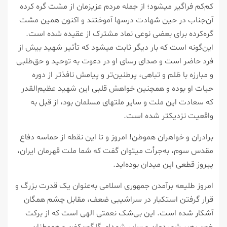
کم‌کم فراگیر میشود؛ از جمله مردم عزیزمان از مشت گره کرده‌
آن‌جناب در حین شهادت درسها آموختند و اکنون همین مشت
گره‌کرده برای بعضی نوعی نماد مشترک از عقیده شده است.
این‌گونه است که بار دیگر ثابت میشود که تأثیر شهید بیش از
فرد حاضر است و صدای رسای او در دعوت به توحید و حق‌طلبی
و مبارزه با ظلم و تباهی، پرطنین‌تر و پیامش نافذتر از دوره
حیات او بوده و همچنین خواهش قلبی این شهید عظیم‌القدر
که سعادت این ملت و سایر ملتهای مسلمان بود، از قبل به
واقعیت نزدیکتر شده است.
برادران و خواهران هموطن! امروز و تا این نقطه از حماسه دفاع
مقدس سوم، به‌جرأت میتوان گفت که شما ملت قهرمان ایران،
پیروز قطعی این میدان بوده‌اید.
امروز طلیعه‌ برآمدن جمهوری اسلامی به‌عنوان یک قدرت بزرگ و
قرار گرفتن استکبار در سراشیبی ضعف، مقابل چشم همگان
آشکار شده است. این بی‌شک نعمتی الهی است که از برکت
خون رهبر شهیدمان و سایر شهدای گلگون‌کفن و هموطنان