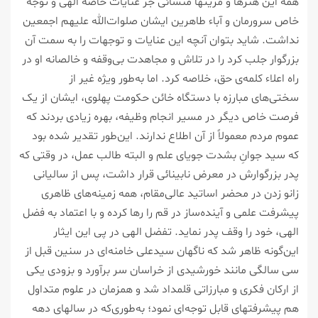
همه‌ این هنرها و مزیتها منشائی جز عنایات خاصه الهی و توجه
خاص سرورمان و آباء طاهرین ایشان صلوات‌الله علیهم اجمعین
نداشت. شاید بتوان آنچه این عنایات و توجهات را به سمت آن
بزرگوار جلب کرد را در تلاش و مجاهدت بی‌وقفه و خالصانه او در
راه اعلاء کلمه‌ی حق، خلاصه کرد. اما به‌طور ویژه غیر از
سختی‌های مبارزه با دستگاه خائن حکومت پهلوی، ایشان از یک
فرصت خاص دیگر در مسیر انجام وظیفه، بهره زیادی بردند که
عموم مردم معمولاً از آن اطلاع ندارند. این‌طور تقدیر شده بود
که سید جوانِ بشدت جویای علم و البته طالب عمل، در وقتی که
پدر بزرگوارش در معرض نابینائی قرار داشت، پس از سالیانی
زانو زدن در محضر اساتید عالی‌مقام، همه‌ زمینه‌های ظاهری
پیشرفت علمی و آینده‌ساز در قم را رها کرده و با اعتماد به فضل
الهی، خود را وقف پدر نماید. تفضل الهی در پی این ایثار
این‌گونه ظاهر شد که ناگهان سیدعلی خامنه‌ای در سنین قبل از
سی‌ سالگی مانند خورشیدی از خراسان سر برآورد و بزودی یکی
از ارکان فکری و مبارزاتی قلمداد شد و همزمان در علوم متداول
هم پیشرفتهای قابل توجه‌ای نمود؛ به‌طوری‌که در سالهای دهه