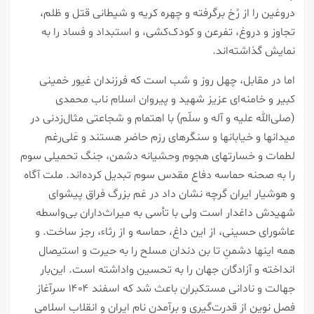
دروغین را از رُخ برگرفته ‌و چهره‌ کریه و شیطانی قتل و ظلم،
تجاوز و دروغ، تفرعن و کودک‌کشی، و استبداد و فساد را به
نمایش گذاشته‌اند.
اما در مقابل، چهل روز و شب است که فرزندان غیور خمینی
کبیر و خامنه‌ای عزیز شهید و پیروان اسلام ناب محمدی
(صلی‌الله علیه و آله و سلّم) با اهتمام و شجاعتی مثال‌زدنی در
میدانها و خیابانها و سنگرهای رزم حاضر هستند و عَلی‌رغم
لطمات و خسارتهای هجوم وحشیانه دشمن، جنگ تحمیلی سوم
را به صحنه حماسه دفاع مقدس سوم تبدیل کرده‌اند. ملت آگاه
و هوشیار ایران گرچه نشان داد در غم بزرگ فراق پیشوای
شهیدش داغدار است ولی با تأسی به میراث‌داران بی‌واسطه
عاشورای حسینی، از این داغ، حماسه و از رثاء، رجز ساخت. و
همه اینها دشمنِ تا بن دندان مسلح را به حیرت و استیصال
انداخته و آزادگان جهان را به تحسین واداشته است. این‌بار
جهالت و نادانی مستکبران باعث شد که اسفند ۱۴۰۴ سرآغاز
فصل نوین از قدرت‌گیری و برآمدن نام ایران و انقلاب اسلامی