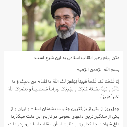
متن پیام رهبر انقلاب اسلامی به این شرح است:
بسم الله الرّحمن الرّحیم
اِنّا فَتَحْنا لَکَ فَتْحاً مُبیناً لِیَغْفِرَ لَکَ اللهُ ما تَقَدَّمَ مِن ذَنبِکَ وَ ما
تَأَخَّرَ وَ یُتِمَّ نِعْمَتَهُ عَلَیْکَ وَ یَهْدِیَکَ صِراطاً مُستقیماً وَ یَنصُرَکَ اللهُ
نَصْراً عَزیزاً.
چهل روز از یکی از بزرگترین جنایات دشمنان اسلام و ایران و از
یکی از سنگین‌ترین داغهای عمومی در تاریخ این ملت میگذرد؛
داغ شهادت جانگداز رهبر عظیم‌الشأن انقلاب اسلامی، پدر ملت