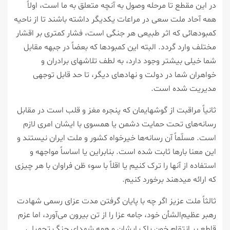
در این مقطع تا مرحله وصول به آنچه متعلق به ما است، اولاً
همه آحاد ملت سعی در مراعات یکدیگر داشته باشند تا از ناحیه
کمبودهائی که اثر طبیعی هر جنگی است، فشار کمتری بر اقشار
مختلف وارد گردد. البته این کمبودها که بعضاً در جبهه مقابل
شما خیلی بیشتر وجود دارد، به لطف تلاشهای برادران و
خواهران شما در دولت و نهادهای دیگر، تا حد قابل توجهی
مدیریت شده است.
ثانیاً مراقبت از گوشهایمان که پنجره مغز و قلب است در مقابل
رسانه‌های تحت حمایت دشمن یا همسوی با ایشان امری لازم
است. مسلّماً آن رسانه‌ها خیرخواه کشور و ملت ایران نیستند و
این معنا بارها ثابت شده است. بنابراین یا اساساً مواجهه و
استفاده از آنها را ترک کنیم یا اقلاً با سوء ظن فراوان با هر چیزی
که ارائه میدهند برخورد کنیم.
ثالثاً ملت عزیز اگر چه با پایان گرفتن مدت عزای رسمی شهادت
رهبر عظیم‌الشأن خود، جامه عزا را از تن بیرون می‌آورد، اما عزم
قاطع بر انتقام خون پاک ایشان و همه شهدای جنگ تحمیلی