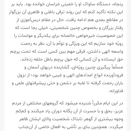
پنجاه، دستگاه ساواک او را خمینی خراسان خوانده بود. باید بر
این نکته تأکید کنم که این روند ترقی باطنی و ظاهری آن بزرگوار
در مقاطع بعدی هم ادامه یافت. حال در مقام درس‌آموزی از
رفتار بزرگان و بخصوص چنین شخصیتی، خیلی بجا است که
این خصوصیت خیرخواهی خالصانه برای یکدیگر و مواسات را
رویّه خود سازیم که این ویژگی و توأم با آن، نظر به رحمت
واسعه الهی داشتن، فرقی مهم بین کسی است که تحت پرچم
حق ایستاده و آن کسانی که حول پرچم باطل حلقه زده‌اند.
مسلّماً پیگیری چنین رویّه‌ای، گشاینده دربهای آسمان و
فرودآورنده انواع امدادهای الهی و غیبی خواهد بود؛ از نزول
باران رحمت گرفته تا غلبه بر دشمن و حتی پیشرفتهای علمی و
فناورانه.
در این ایام مکرراً شنیده میشود که گروههای مختلفی از مردم
عزیز، بحق و با حسرت از آن یگانه دوران یاد میکنند و کم‌کم
وجوه بیشتری از گوهر تابناک شخصیت والای ایشان ظاهر
میگردد. همچنین بنای بر تأسّی به افعال خاصی از آن‌جناب