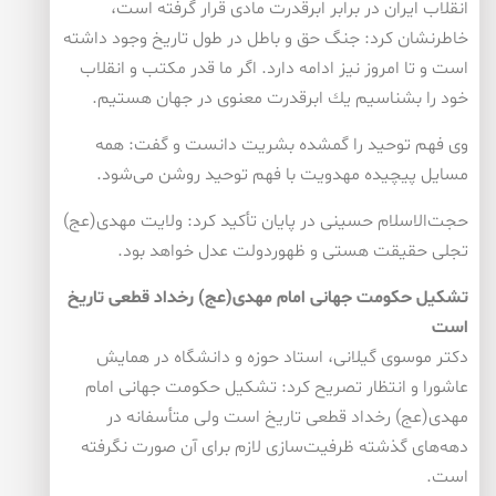
انقلاب ایران در برابر ابرقدرت مادی قرار گرفته است،
خاطرنشان كرد: جنگ حق و باطل در طول تاریخ وجود داشته
است و تا امروز نیز ادامه دارد. اگر ما قدر مكتب و انقلاب
خود را بشناسیم یك ابرقدرت معنوی در جهان هستیم.
وی فهم توحید را گمشده بشریت دانست و گفت: همه
مسایل پیچیده مهدویت با فهم توحید روشن می‌شود.
حجت‌الاسلام حسینی در پایان تأكید كرد: ولایت مهدی(عج)
تجلی حقیقت هستی و ظهوردولت عدل خواهد بود.
تشكیل حكومت جهانی امام مهدی(عج) رخداد قطعی تاریخ
است
دكتر موسوی گیلانی، استاد حوزه و دانشگاه در همایش
عاشورا و انتظار تصریح كرد: تشكیل حكومت جهانی امام
مهدی(عج) رخداد قطعی تاریخ است ولی متأسفانه در
دهه‌های گذشته ظرفیت‌سازی لازم برای آن صورت نگرفته
است.