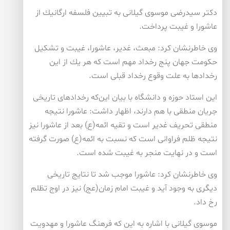
دكتر سیدرضی موسوی گیلانی به تبیین فلسفه ارگانیك از
عاشورا و غیبت پرداخت.
وی خاطرنشان كرد: مبعث، غدیر، عاشورا، غیبت و تشكیل
حكومت جهان پنج رخداد مهم است كه هر یك از این
رخدادها به علت وقوع رخداد قبلی است.
این استاد حوزه و دانشگاه با بیان این‌كه رخدادهای تاریخی
جریان منطقی با هم دارند، اظهار داشت: عاشورا نتیجه
منطقی تحریف غدیر است و تقیه ائمه(ع) بعد از عاشورا نیز
نتیجه ظلم فراوانی است كه نسبت به ائمه(ع) صورت گرفته
است و در نهایت منجر به غیبت شده است.
وی خاطرنشان كرد: عاشورا موجب شد تا نتایج تاریخی
دیگری به وجود آید و غیبت امام زمان(عج) نیز در اوج تظلم
رخ داد.
موسوی گیلانی با اشاره به این كه فرهنگ عاشورا و مهدویت