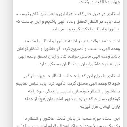
جهان مخالفت می‌كنند.
استادی در عین حال گفت: عزاداری و لعن تنها كافی نیست،
بلكه باید در انتظار تحقق وعده الهی باشیم و این جاست كه
عاشورا و انتظار با یكدیگر پیوند می‌یابد.
امام جمعه موقت قم در ادامه عاشورا و انتظار را مقدمه
وعده الهی دانست و تصریح كرد: اگر عاشورا و انتظار توامان
باشد وعده الهی محقق خواهد شد و زمان تحقق وعده الهی
نیز به خود عاشوراییان و منتظران بستگی دارد.
استادی با بیان این كه باید حالت انتظار در جهان فراگیر
شود تا وعده الهی محقق گردد، تأكید كرد: باید تلاش نماییم
با عاشورا و انتظار خودسازی نماییم و زندگی خود را به
گونه‌ای بسازیم كه در زمان ظهور امام زمان(عج) از جمله
یاران ایشان قرار گیریم.
این استاد حوزه علمیه در پایان گفت: عاشورا و انتظار با
یكدیگر پیوند خورده‌اند و اگر اهداف قیام امام حسین(ع) و