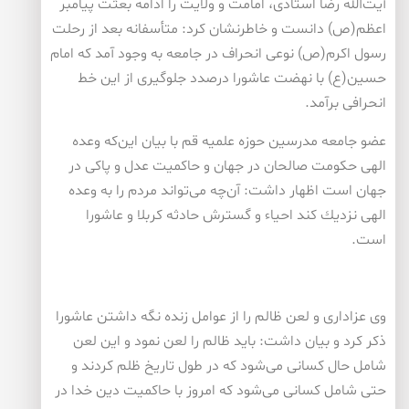
آیت‌الله رضا استادی، امامت و ولایت را ادامه بعثت پیامبر
اعظم(ص) دانست و خاطرنشان كرد: متأسفانه بعد از رحلت
رسول اكرم(ص) نوعی انحراف در جامعه به وجود آمد كه امام
حسین(ع) با نهضت عاشورا درصدد جلوگیری از این خط
انحرافی برآمد.
عضو جامعه مدرسین حوزه علمیه قم با بیان این‌كه وعده
الهی حكومت صالحان در جهان و حاكمیت عدل و پاكی در
جهان است اظهار داشت: آن‌چه می‌تواند مردم را به وعده
الهی نزدیك كند احیاء و گسترش حادثه كربلا و عاشورا
است.
وی عزاداری و لعن ظالم را از عوامل زنده نگه داشتن عاشورا
ذكر كرد و بیان داشت: باید ظالم را لعن نمود و این لعن
شامل حال كسانی می‌شود كه در طول تاریخ ظلم كردند و
حتی شامل كسانی می‌شود كه امروز با حاكمیت دین خدا در