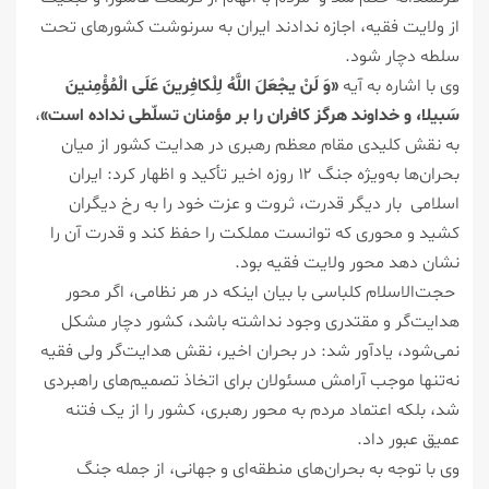
از ولایت فقیه، اجازه ندادند ایران به سرنوشت کشورهای تحت
سلطه دچار شود.
وی با اشاره به آیه
«وَ لَنْ یجْعَلَ اللَّهُ لِلْکافِرینَ عَلَی الْمُؤْمِنینَ
سَبیلا، و خداوند هرگز کافران را بر مؤمنان تسلّطی نداده است»
،
به نقش کلیدی مقام معظم رهبری در هدایت کشور از میان
بحران‌ها به‌ویژه جنگ ۱۲ روزه اخیر تأکید و اظهار کرد: ایران
اسلامی بار دیگر قدرت، ثروت و عزت خود را به رخ دیگران
کشید و محوری که توانست مملکت را حفظ کند و قدرت آن را
نشان دهد محور ولایت فقیه بود.
حجت‌الاسلام کلباسی با بیان اینکه در هر نظامی، اگر محور
هدایت‌گر و مقتدری وجود نداشته باشد، کشور دچار مشکل
نمی‌شود، یادآور شد: در بحران اخیر، نقش هدایت‌گر ولی فقیه
نه‌تنها موجب آرامش مسئولان برای اتخاذ تصمیم‌های راهبردی
شد، بلکه اعتماد مردم به محور رهبری، کشور را از یک فتنه
عمیق عبور داد.
وی با توجه به بحران‌های منطقه‌ای و جهانی، از جمله جنگ