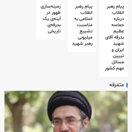
پیام رهبر
پیام رهبر
زمینه‌سازی
انقلاب
انقلاب
ظهور در
درباره
اسلامی به
آینه‌ی یک
حماسه
مناسبت
بدرقه‌ی
عظیم
تشییع
تاریخی
بدرقه آقای
میلیونی
شهید
رهبر شهید
ایران و
تبیین
مسائل
مهم کشور
متفرقه