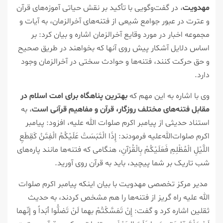
مهدویت
، در گفت‌وگویی با تأکید بر نقش حیاتی آموزه‌های قرآن
و عترت در عبور جوامع شیعی از فتنه‌های آخرالزمان، به آیات و
مجموعه اخبار در مورد وقایع آخرالزمان اشاره و بیان کرد: بر
اساس دلایل آشکار پیش روی آنها که بخواهند در طریق صحیح
و حق حرکت کنند، فتنه‌ها و حوادث سختی در آخرالزمان وجود
دارد.
وی با اشاره به این مهم که
بهترین پناهگاه برای امت اسلام در
مقابل فتنه‌های مختلف روزگار، قرآن و مفاهیم قرآنی است
، به
استناد حدیثی از پیامبر اکرم صلوات الله علیه، افزود: پیامبر
اکرم صلوات‌الله‌علیه فرمودند: إِذَا الْتَبَسَتْ عَلَیْکُمُ الْفِتَنُ کَقِطَعِ
اللَّیْلِ الْمُظْلِمِ فَعَلَیْکُمْ بِالْقُرْآنِ، هنگامی که فتنه‌ها مانند پاره‌های
شب تاریک بر شما پیچید، باید به قرآن روی آورید.
مدیر مرکز تخصصی مهدویت با بیان اینکه پیامبر اکرم صلوات
الله علیه راه گریز از فتنه‌ها را هم مشخص کردند، به حدیث
ثقلین اشاره کرد و گفت: إِنْ تَمَسَّکْتُمْ بهما لَنْ تَضلُّوا أبَداً و إنّهما