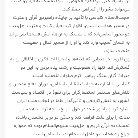
لَنْ یَفْتَرِقا حَتی یَرِدا عَلَیَّ الحَوْضَ، تنها تمسک به قرآن و عترت
می‌تواند بشر را از گمراهی حفظ کند.
حجت‌الاسلام کلباسی با تأکید بر جایگاه راهبردی قرآن و عترت
در مسیر هدایت انسان، اظهار کرد: قرآن کریم و عترت اهل‌بیت
دو محور اساسی‌اند که با تمسک به آن‌ها، آتش فتنه‌ها نمی‌تواند
به انسان آسیب وارد کند یا او را از مسیر کمال و حقیقت
منحرف سازد.
وی افزود: در دنیایی که فتنه‌ها و انحرافات فکری و اخلاقی رو به
گسترش‌اند، تنها راه مصونیت و رشد، پناه بردن به این دو
میراث گران‌سنگ پیامبر اکرم صلوات‌الله‌علیه است.
کلباسی با اشاره به حوادث انقلاب اسلامی، دوران دفاع مقدس و
تلاش‌های مستمر استعمارگران برای نفوذ در اقتصاد و سیاست
کشور، به نقش تاریخی و تأثیرگذار علما در نجات ملت ایران
اشاره کرد و یادآور شد: در طول تاریخ، آنچه توانسته مسیر
نجات را برای ملت فراهم کند و سدّی در برابر دشمنان باشد،
تمسک به قرآن کریم و اهل‌بیت علیهم‌السلام بوده که همواره
چراغ راه هدایت و عامل انسجام امت اسلامی است.