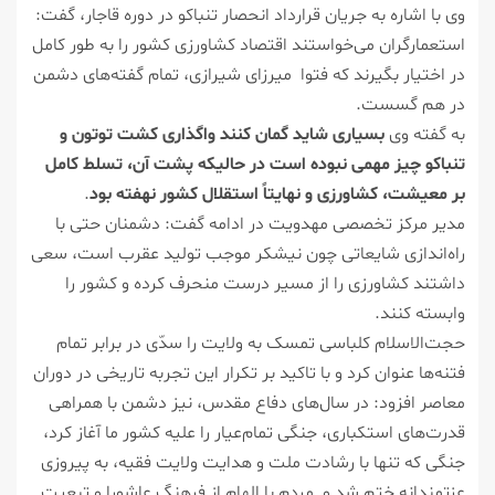
وی با اشاره به جریان قرارداد انحصار تنباکو در دوره قاجار، گفت:
استعمارگران می‌خواستند اقتصاد کشاورزی کشور را به طور کامل
در اختیار بگیرند که فتوا میرزای شیرازی، تمام گفته‌های دشمن
در هم گسست.
به گفته وی
بسیاری شاید گمان کنند واگذاری کشت توتون و
تنباکو چیز مهمی نبوده است در حالیکه پشت آن، تسلط کامل
بر معیشت، کشاورزی و نهایتاً استقلال کشور نهفته بود
.
مدیر مرکز تخصصی مهدویت در ادامه گفت: دشمنان حتی با
راه‌اندازی شایعاتی چون نیشکر موجب تولید عقرب است، سعی
داشتند کشاورزی را از مسیر درست منحرف کرده و کشور را
وابسته کنند.
حجت‌الاسلام کلباسی تمسک به ولایت را سدّی در برابر تمام
فتنه‌ها عنوان کرد و با تاکید بر تکرار این تجربه تاریخی در دوران
معاصر افزود: در سال‌های دفاع مقدس، نیز دشمن با همراهی
قدرت‌های استکباری، جنگی تمام‌عیار را علیه کشور ما آغاز کرد،
جنگی که تنها با رشادت ملت و هدایت ولایت فقیه، به پیروزی
عزتمندانه ختم شد و مردم با الهام از فرهنگ عاشورا و تبعیت