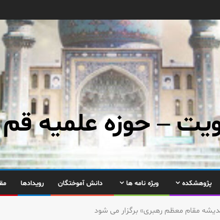
ت – حوزه علمیه قم
پژوهشکده
ویژه نامه ها
دانش آموختگان
رویدادها
مق
دیشه مقام معظم رهبری» برگزار می شود