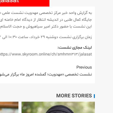
به گزارش واحد خبر مرکز تخصصی مهدویت نشست علمی «
جایگاه کمال طلبی در اندیشه انتظار از دیدگاه امام خامنه ا
این نشست با حضور دکتر امیر سیاهپوش و حجت الاسلام و
زمان برگزاری نشست دوشنبه ۲۹ خرداد، ساعت ۱۰:۳۰ الی ۱۲ در محل خیابان شهداء، کوچه آمار، کوچه شهید علیان، مرکز تخصصی مهدویت است.
لینک مجازی نشست:
https://www.skyroom.online/ch/smhmn313/jalasat
Previous
نشست تخصصی «مهدویت؛ گمشده امروز ما» برگزار می‌شو
MORE STORIES