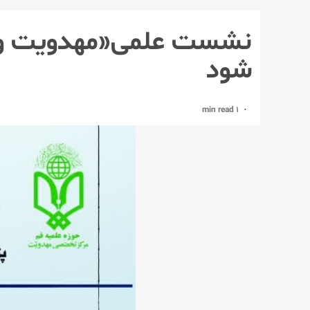
نشست علمی«مهدویت و آر
شود
1 min read