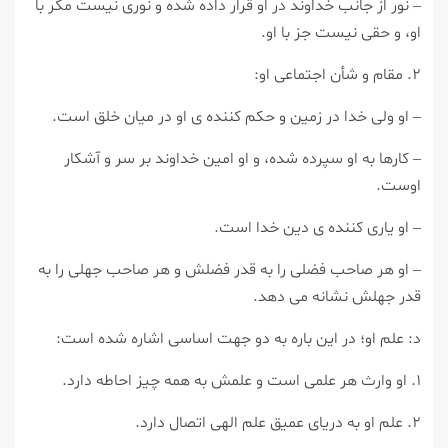
– نور از جانب خداوند در او قرار داده شده و نورى نيست مگر با
او، و حقى نيست جز با او.
۲. مقام و شأن اجتماعى او:
– او ولى خدا در زمين و حكم كننده ى او در ميان خلق است.
– كارها به او سپرده شده، و او امين خداوند بر سر و آشكار
اوست.
– او يارى كننده ى دين خدا است.
– او هر صاحب فضلى را به قدر فضلش و هر صاحب جهلى را به
قدر جهلش نشانه مى دهد.
د: علم او؛ در اين باره به دو جهت اساسى اشاره شده است:
۱. او وارث هر علمى است و علمش به همه چيز احاطه دارد.
۲. علم او به درياى عميق علم الهى اتصال دارد.