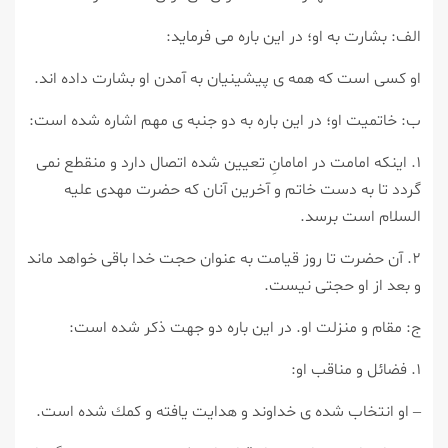
الف: بشارت به او؛ در اين باره مى فرمايد:
او كسى است كه همه ى پيشينيان به آمدن او بشارت داده اند.
ب: خاتميت او؛ در اين باره به دو جنبه ى مهم اشاره شده است:
۱. اينكه امامت در امامانِ تعيين شده اتصال دارد و منقطع نمى
گردد تا به دست خاتم و آخرين آنان كه حضرت مهدى عليه
السلام است برسد.
۲. آن حضرت تا روز قيامت به عنوان حجت خدا باقى خواهد ماند
و بعد از او حجتى نيست.
ج: مقام و منزلت او. در اين باره دو جهت ذكر شده است:
۱. فضائل و مناقب او:
– او انتخاب شده ى خداوند و هدايت يافته و كمك شده است.