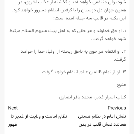
شود، ولى منتقمى خواهد آمد و گذشته از عذاب اُخروى، در
همين جهان دل دوستان را با گرفتن انتقام مسرور خواهد كرد.
اين نكته در قالب سه جمله آمده است:
۱. او حق خداوند و هر حقى كه به اهل بيت عليهم السلام مرتبط
شود خواهد گرفت.
۲. او انتقام هر خون به ناحق ريخته از اولياء خدا را خواهد
گرفت.
۳. او از تمام ظالمان عالم انتقام خواهد گرفت.
منبع
کتاب اسرار غدیر، محمد باقر انصاری
Next
Previous
نقش امام در نظام هستی
نظامِ امامت و ولایت از غدیر تا
همانند نقش قلب در بدن
ظهور