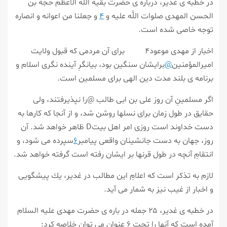
در خطبه ى غدير، درباره ى حضرت بقية اللَّه الأعظم حجة بن
الحسن المهدى صلوات اللَّه عليه و
۴
و جعلنا من اعوانه و انصاره
توجه خاصى شده است.
اخبار از مهدى موعود۴ براى آن مردمى كه قبول ولايت
اميرالمؤمنين
@
برايشان سنگين بود، بيانگرِ آينده نگرى اسلام و
برنامه ى بلند مدت دين الهى براى مسلمين است.
اگر مسلمينِ آن روز على بن ابى طالب @را نپذيرفتند، ولى
حقايق در طول زمان براى نسلها روشن شد، و از آنجا كه كارها به
دست خداوند است روزى امر اهل بيتD ظاهر خواهد شد. آن
روز، جهان به دست جانشينان واقعى پيامبر
۶
سپرده مى شود، و
انتقامِ آنچه در طول قرنها بر ايشان رفته است گرفته خواهد شد.
لازم به تذكر است كه اعلامِ اين مطالب در غدير، يك پيشگويى
و اخبار از غيب نيز به شمار مى آيد.
در خطبه ى غدير، ۲۵ جمله در باره ى حضرت مهدى عليه السلام
آمده است كه آنها را تحت ۶ عنوان مى توان خلاصه كرد: