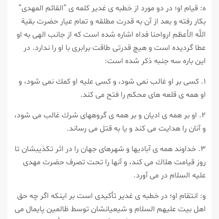
ه: قيام او؛ در دو مورد از خطبه ى غدير كلمه ى ”القائم المهدى”
بكار رفته و بعد از آن به قدرت مطلقه و تمام عيار حضرت بقية
اللَّه الأعظم ارواحنا فداه اشاره شده است كه از جانب الهى به او
عطا گرديده است و هيچ قدرتى طاقت برابرى با او را ندارد. در
اين باره سه جنبه ذكر شده است:
۱. كسى بر او غالب نمى شود، و كسى عليه او كمك نمى شود، و
او همه ى قلعه هاى محكم را فتح مى كند.
۲. او بر همه ى اديان و بر همه ى گروههاى شرك غالب مى شود،
و آنان را هدايت مى كند و يا به قتل مى رساند.
۳. خداوند همه ى آباديها و شهرهاى جهان را در اثر تكذيبشان تا
روز قيامت هلاك مى كند، و آنها را تحت تصرف حضرت مهدى
عليه السلام در مى آورد.
و: انتقام او؛ در خطبه ى غدير تأكيدى است بر اينكه اگر چه حق
اهل بيت عليهم السلام و شيعيانشان توسط ظالمين پايمال مى