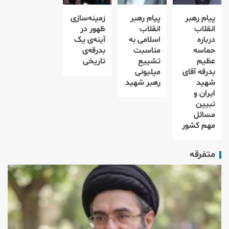
پیام رهبر
پیام رهبر
زمینه‌سازی
انقلاب
انقلاب
ظهور در
درباره
اسلامی به
آینه‌ی یک
حماسه
مناسبت
بدرقه‌ی
عظیم
تشییع
تاریخی
بدرقه آقای
میلیونی
شهید
رهبر شهید
ایران و
تبیین
مسائل
مهم کشور
متفرقه